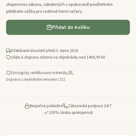
skupinovou zábavu, zabalených v opakovaně použitelném
plátěném sáčku pro rodinné herní večery.
Přidat do košíku
Očekávané doručení před
13. srpna 2026
Užijte si dopravu zdarma na objednávky nad 1409,99 Kč
Ekologicky certifikované materiály
|
Doprava s neutrálními emisemi CO2
Bezpečná pokladna
Zákaznická podpora 24/7
100% záruka spokojenosti