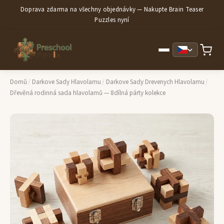
Doprava zdarma na všechny objednávky — Nakupte Brain Teaser
Puzzles nyní
Domů
/
Darkove Sady Hlavolamu
/
Darkove Sady Drevenych Hlavolamu
/
Dřevěná rodinná sada hlavolamů — 8dílná párty kolekce