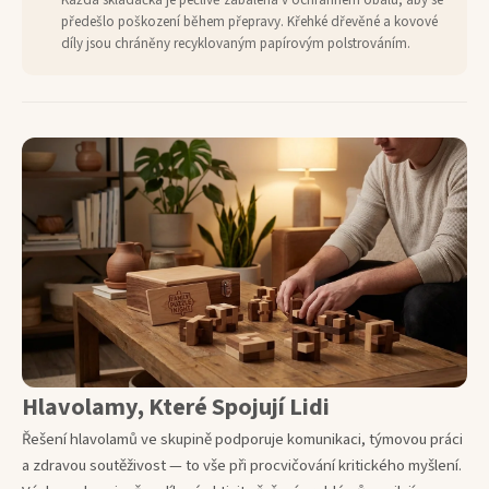
Každá skládačka je pečlivě zabalena v ochranném obalu, aby se
předešlo poškození během přepravy. Křehké dřevěné a kovové
díly jsou chráněny recyklovaným papírovým polstrováním.
Hlavolamy, Které Spojují Lidi
Řešení hlavolamů ve skupině podporuje komunikaci, týmovou práci
a zdravou soutěživost — to vše při procvičování kritického myšlení.