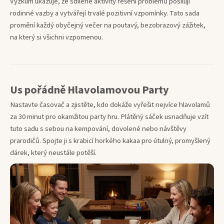
Výzkum ukazuje, že sdílené aktivity řešení problémů posilují
rodinné vazby a vytvářejí trvalé pozitivní vzpomínky. Tato sada
promění každý obyčejný večer na poutavý, bezobrazový zážitek,
na který si všichni vzpomenou.
Us pořádně Hlavolamovou Party
Nastavte časovač a zjistěte, kdo dokáže vyřešit nejvíce hlavolamů
za 30 minut pro okamžitou party hru. Plátěný sáček usnadňuje vzít
tuto sadu s sebou na kempování, dovolené nebo návštěvy
prarodičů. Spojte ji s krabicí horkého kakaa pro útulný, promyšlený
dárek, který neustále potěší.