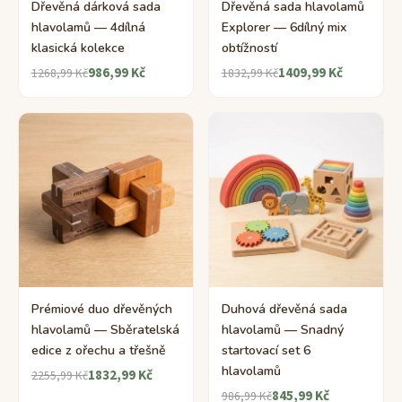
Dřevěná dárková sada
Dřevěná sada hlavolamů
hlavolamů — 4dílná
Explorer — 6dílný mix
klasická kolekce
obtížností
986,99 Kč
1409,99 Kč
1268,99 Kč
1832,99 Kč
Prémiové duo dřevěných
Duhová dřevěná sada
hlavolamů — Sběratelská
hlavolamů — Snadný
edice z ořechu a třešně
startovací set 6
hlavolamů
1832,99 Kč
2255,99 Kč
845,99 Kč
986,99 Kč