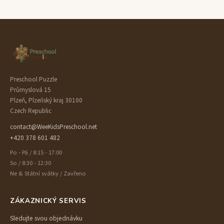
Preschool Puzzle
Průmyslová 15
Plzeň, Plzeňský kraj 30100
Czech Republic
contact@WeeKidsPreschool.net
+420 378 601 482
Po - Pá / 8:15 - 17:00
So / 8:30 - 12:30
Ne & Státní svátky / Zavřeno
ZÁKAZNICKÝ SERVIS
Sledujte svou objednávku