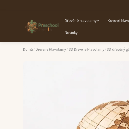
Dřevěné hlavolamy
Kovové hlav
Novinky
Domů
/
Drevene Hlavolamy
/
3D Drevene Hlavolamy
/
3D dřevěný g