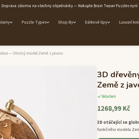
Doprava zdarma na všechny objednávky — Nakupte Brain Teaser Puzzles nyní
olamy
Puzzle Types
Shop By
Dárkové tipy
Luxusní ko
lobus — Otočný model Země z javoru
3D dřevěn
Země z jav
Skladem
1268,99 Kč
3D otáčející se glob
funkčního modelu Zem