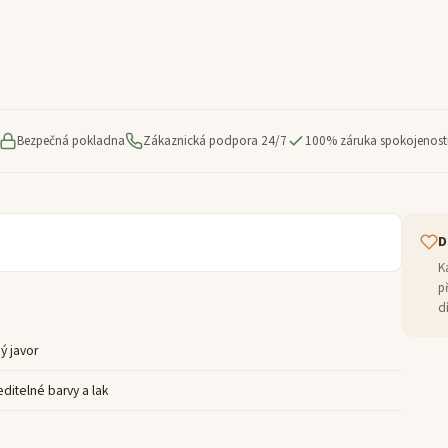
Bezpečná pokladna
Zákaznická podpora 24/7
100% záruka spokojenost
D
K
p
d
ý javor
ditelné barvy a lak