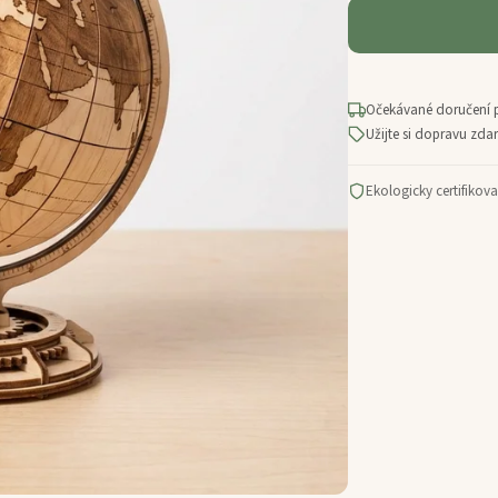
Očekávané doručení 
Užijte si dopravu zd
Ekologicky certifikov