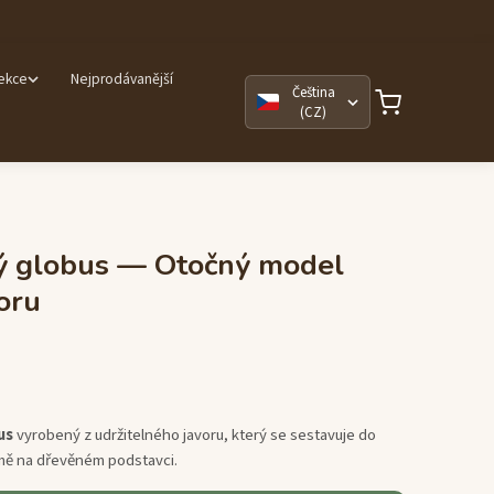
lekce
Nejprodávanější
Čeština
(CZ)
ý globus — Otočný model
oru
us
vyrobený z udržitelného javoru, který se sestavuje do
ě na dřevěném podstavci.