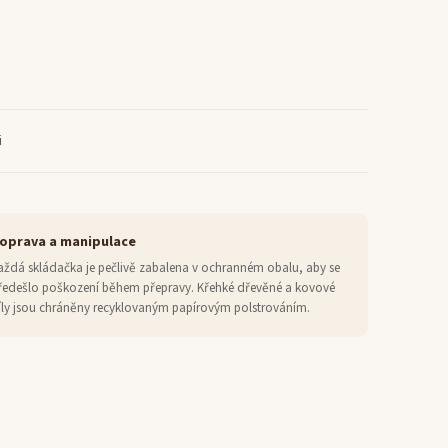
i
oprava a manipulace
aždá skládačka je pečlivě zabalena v ochranném obalu, aby se
ředešlo poškození během přepravy. Křehké dřevěné a kovové
íly jsou chráněny recyklovaným papírovým polstrováním.