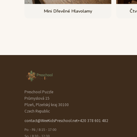
Mini Dřevěné Hlavolamy
Čtv
Preschool Puzzle
Průmyslová 15
Plzeň, Plzeňský kraj 30100
Czech Republic
contact@WeeKidsPreschool.net
+420 378 601 482
Po - Pá / 8:15 - 17:00
So / 8:30 - 12:30