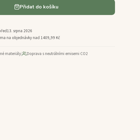
Přidat do košíku
před
13. srpna 2026
arma na objednávky nad 1409,99 Kč
ané materiály
|
Doprava s neutrálními emisemi CO2