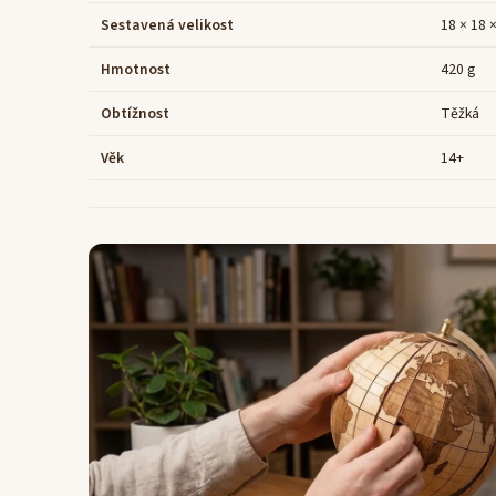
Sestavená velikost
18 × 18 
Hmotnost
420 g
Obtížnost
Těžká
Věk
14+