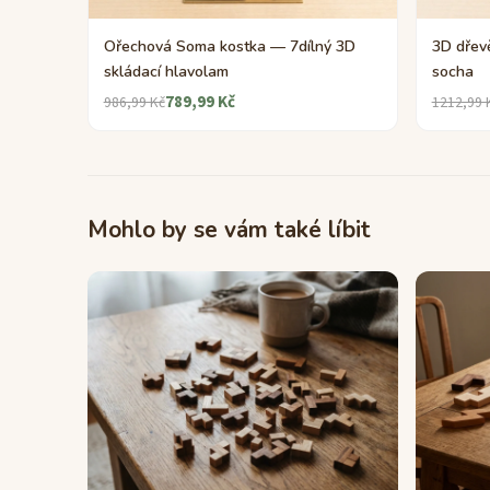
Ořechová Soma kostka — 7dílný 3D
3D dřev
skládací hlavolam
socha
789,99 Kč
986,99 Kč
1212,99 
Mohlo by se vám také líbit