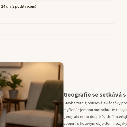
× 24 cm (s podstavcem)
Geografie se setkává s
Stavba této globusové skládačky pos
myšlení a jemnou motoriku. Je to vyni
geografii nebo dospělé, kteří oceňují
spojení s hotovým objektem než jak