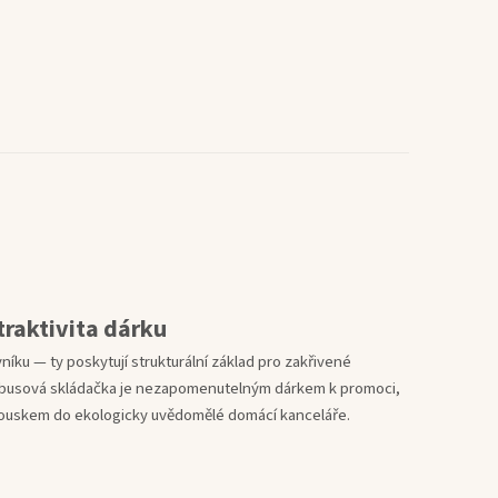
traktivita dárku
ku — ty poskytují strukturální základ pro zakřivené
lobusová skládačka je nezapomenutelným dárkem k promoci,
ouskem do ekologicky uvědomělé domácí kanceláře.