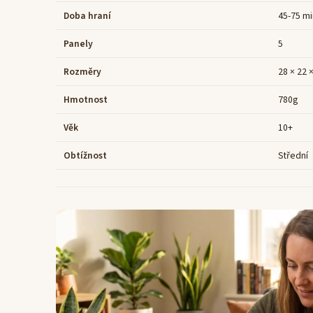
Doba hraní
45-75 mi
Panely
5
Rozměry
28 × 22 
Hmotnost
780g
Věk
10+
Obtížnost
Střední