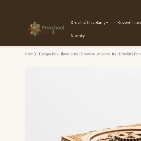
Dřevěné hlavolamy
Kovové hlav
Novinky
Domů
/
Escape Box Hlavolamy
/
Drevene Unikove Hry
/
Dřevěný úni