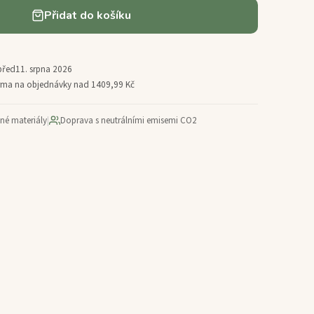
Přidat do košíku
před
11. srpna 2026
arma na objednávky nad 1409,99 Kč
ané materiály
|
Doprava s neutrálními emisemi CO2