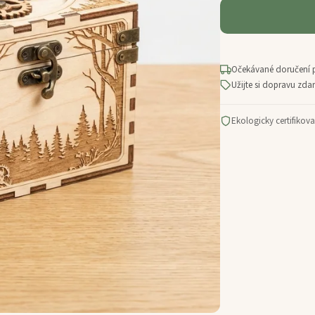
Očekávané doručení 
Užijte si dopravu zd
Ekologicky certifikov