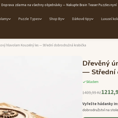
Doprava zdarma na všechny objednávky — Nakupte Brain Teaser Puzzles nyní
olamy
Puzzle Types
Shop By
Dárkové tipy
Luxusní ko
kový hlavolam Kouzelný les — Střední dobrodružná krabička
Dřevěný ún
— Střední 
Skladem
1212,9
1409,99 Kč
Vyřešte hádanky in
dobrodružství na stol