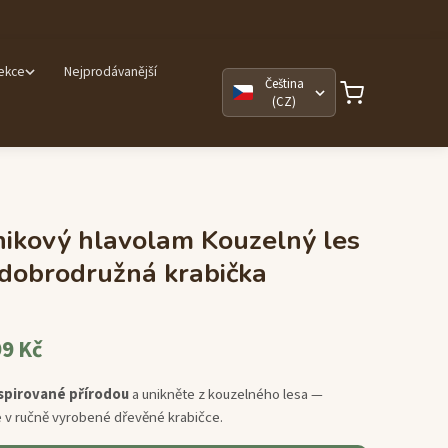
lekce
Nejprodávanější
Čeština
(CZ)
ikový hlavolam Kouzelný les
dobrodružná krabička
9 Kč
spirované přírodou
a unikněte z kouzelného lesa —
e v ručně vyrobené dřevěné krabičce.