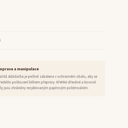
i
oprava a manipulace
aždá skládačka je pečlivě zabalena v ochranném obalu, aby se
ředešlo poškození během přepravy. Křehké dřevěné a kovové
íly jsou chráněny recyklovaným papírovým polstrováním.