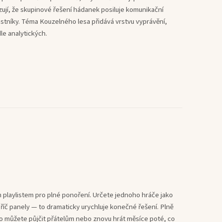
zují, že skupinové řešení hádanek posiluje komunikační
stníky. Téma Kouzelného lesa přidává vrstvu vyprávění,
dle analytických.
m playlistem pro plné ponoření. Určete jednoho hráče jako
říč panely — to dramaticky urychluje konečné řešení. Plně
o můžete půjčit přátelům nebo znovu hrát měsíce poté, co