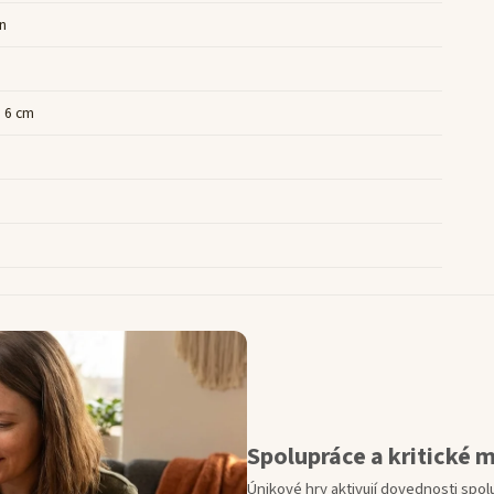
n
× 6 cm
Spolupráce a kritické 
Únikové hry aktivují dovednosti spolu