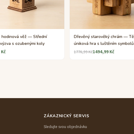
 hodinová věž — Střední
Dřevěný starověký chrám — T
 výzva s ozubenými koly
úniková hra s luštěním symbolů
 Kč
1494,99 Kč
1776,99 Kč
ZÁKAZNICKÝ SERVIS
Sledujte svou objednávku