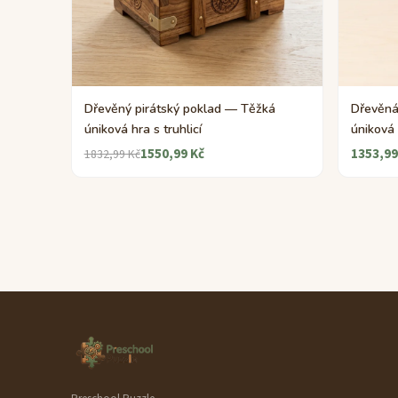
Dřevěný pirátský poklad — Těžká
Dřevěná
úniková hra s truhlicí
úniková
1550,99 Kč
1353,99
1832,99 Kč