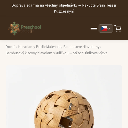
Doprava zdarma na všechny objednávky — Nakupte Brain Teaser
Puzzles nyní
Domů
/
Hlavolamy Podle Materialu
/
Bambusove Hlavolamy
/
Bambusový klecový hlavolam s kuličkou — Střední úniková výzva