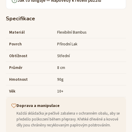
Jak to funguje — Nápovědy k řešení puzzlů
Specifikace
Materiál
Flexibilní Bambus
Povrch
Přírodní Lak
Obtížnost
Střední
Průměr
8 cm
Hmotnost
90g
Věk
10+
Doprava a manipulace
Každá skládačka je pečlivě zabalena v ochranném obalu, aby se
předešlo poškození během přepravy. Křehké dřevěné a kovové
díly jsou chráněny recyklovaným papírovým polstrováním.