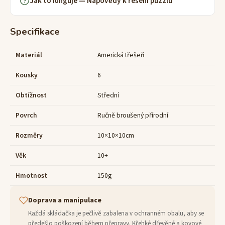
Jak to funguje — Nápovědy k řešení puzzlů
Specifikace
Materiál
Americká třešeň
Kousky
6
Obtížnost
Střední
Povrch
Ručně broušený přírodní
Rozměry
10×10×10cm
Věk
10+
Hmotnost
150g
Doprava a manipulace
Každá skládačka je pečlivě zabalena v ochranném obalu, aby se
předešlo poškození během přepravy. Křehké dřevěné a kovové