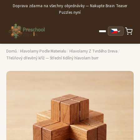
Doprava zdarma na všechny objednávky — Nakupte Brain Teaser
Puzzles nyní
Domů
/
Hlavolamy Podle Materialu
/
Hlavolamy Z Tvrdého Dreva
/
Třešňový dřevěný kříž — Střední 6dílný hlavolam burr