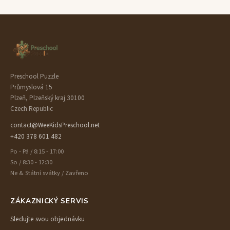
Preschool Puzzle
Průmyslová 15
Plzeň, Plzeňský kraj 30100
Czech Republic
contact@WeeKidsPreschool.net
+420 378 601 482
Po - Pá / 8:15 - 17:00
So / 8:30 - 12:30
Ne & Státní svátky / Zavřeno
ZÁKAZNICKÝ SERVIS
Sledujte svou objednávku