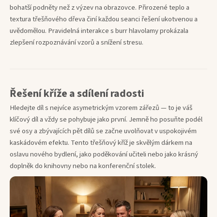
bohatší podněty než z výzev na obrazovce. Přirozené teplo a
textura třešňového dřeva činí každou seanci řešení ukotvenou a
uvědomělou. Pravidelná interakce s burr hlavolamy prokázala
zlepšení rozpoznávání vzorů a snížení stresu.
Řešení kříže a sdílení radosti
Hledejte díl s nejvíce asymetrickým vzorem zářezů — to je váš
klíčový díl a vždy se pohybuje jako první. Jemně ho posuňte podél
své osy a zbývajících pět dílů se začne uvolňovat v uspokojivém
kaskádovém efektu. Tento třešňový kříž je skvělým dárkem na
oslavu nového bydlení, jako poděkování učiteli nebo jako krásný
doplněk do knihovny nebo na konferenční stolek.