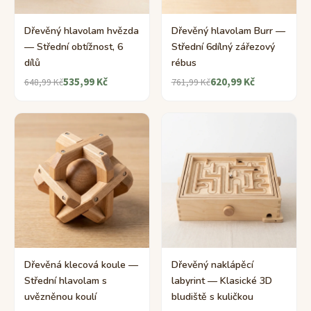
Dřevěný hlavolam hvězda
Dřevěný hlavolam Burr —
— Střední obtížnost, 6
Střední 6dílný zářezový
dílů
rébus
535,99 Kč
620,99 Kč
648,99 Kč
761,99 Kč
Dřevěná klecová koule —
Dřevěný naklápěcí
Střední hlavolam s
labyrint — Klasické 3D
uvězněnou koulí
bludiště s kuličkou