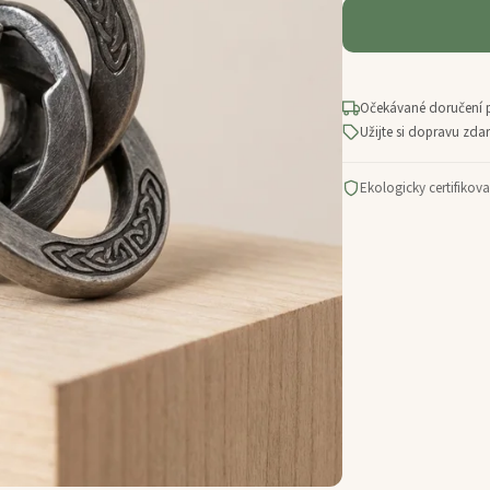
Očekávané doručení 
Užijte si dopravu zd
Ekologicky certifikov