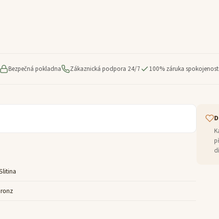
Bezpečná pokladna
Zákaznická podpora 24/7
100% záruka spokojenost
D
K
p
d
litina
Bronz