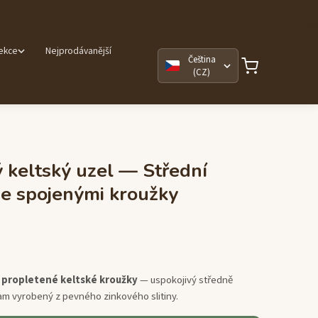
lekce
Nejprodávanější
Čeština
(CZ)
ý keltský uzel — Střední
e spojenými kroužky
 propletené keltské kroužky
— uspokojivý středně
am vyrobený z pevného zinkového slitiny.