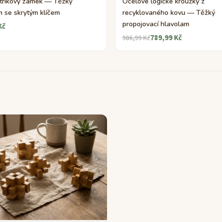
 trikový zámek — Těžký
Ocelové logické kroužky z
m se skrytým klíčem
recyklovaného kovu — Těžký
propojovací hlavolam
Kč
789,99 Kč
986,99 Kč