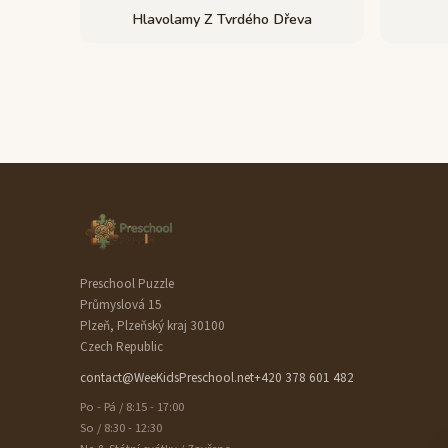
Hlavolamy Z Tvrdého Dřeva
Preschool Puzzle
Průmyslová 15
Plzeň, Plzeňský kraj 30100
Czech Republic
contact@WeeKidsPreschool.net
+420 378 601 482
Po - Pá / 8:15 - 17:00
So / 8:30 - 12:30