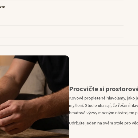
3 cm
Procvičte si prostorov
Kovové propletené hlavolamy, jako je 
myšlení. Studie ukazují, že řešení hl
hmatové výzvy mocným nástrojem pro
Udržujte jeden na svém stole pro vě