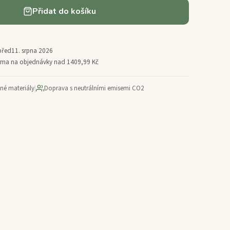
Přidat do košíku
před
11. srpna 2026
arma na objednávky nad 1409,99 Kč
ané materiály
|
Doprava s neutrálními emisemi CO2