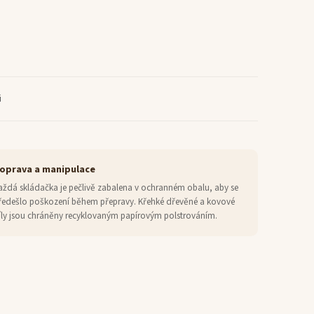
i
oprava a manipulace
aždá skládačka je pečlivě zabalena v ochranném obalu, aby se
ředešlo poškození během přepravy. Křehké dřevěné a kovové
íly jsou chráněny recyklovaným papírovým polstrováním.