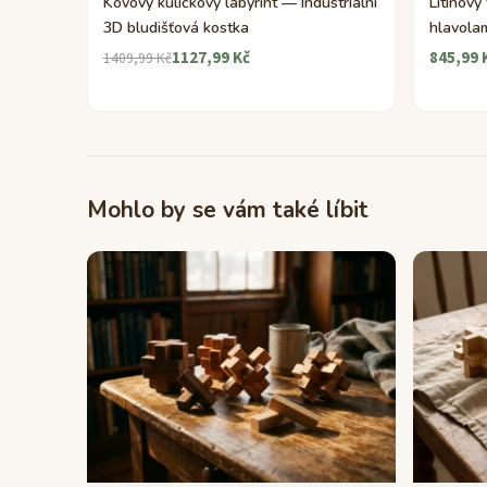
Kovový kuličkový labyrint — Industriální
Litinový
3D bludišťová kostka
hlavola
1127,99 Kč
845,99 
1409,99 Kč
Mohlo by se vám také líbit