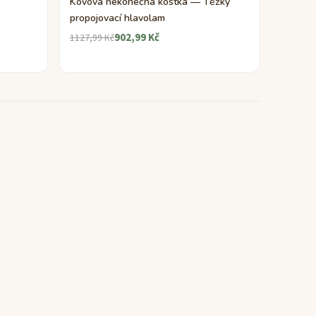
Kovová nekonečná kostka — Těžký
propojovací hlavolam
902,99 Kč
1127,99 Kč