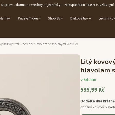
Doprava zdarma na všechny objednávky — Nakupte Brain Teaser Puzzles nyní
olamy
Puzzle Types
Shop By
Dárkové tipy
Luxusní ko
vý keltský uzel — Střední hlavolam se spojenými kroužky
Litý kovov
hlavolam s
Skladem
535,99 Kč
Oddělte dva krásně
obtížný kovový hlavol