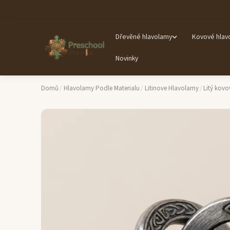
Dřevěné hlavolamy
Kovové hlav
Novinky
Domů
/
Hlavolamy Podle Materialu
/
Litinove Hlavolamy
/
Litý kovo