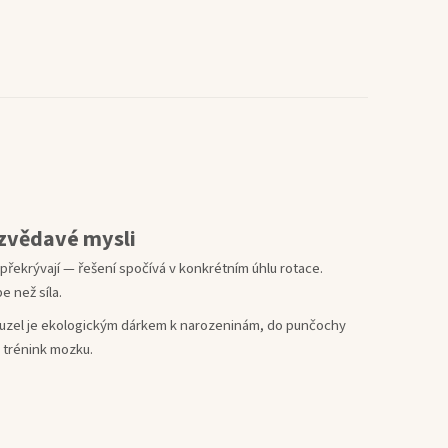
zvědavé mysli
řekrývají — řešení spočívá v konkrétním úhlu rotace.
e než síla.
ý uzel je ekologickým dárkem k narozeninám, do punčochy
 trénink mozku.