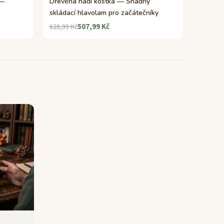
 —
Dřevěná hadí kostka — Snadný
skládací hlavolam pro začátečníky
507,99 Kč
620,99 Kč