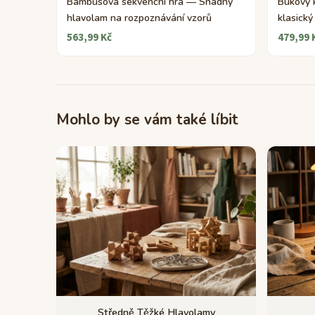
Bambusová sekvenční hra — Snadný
Bukový 
hlavolam na rozpoznávání vzorů
klasický
563,99 Kč
479,99 
Mohlo by se vám také líbit
Středně Těžké Hlavolamy