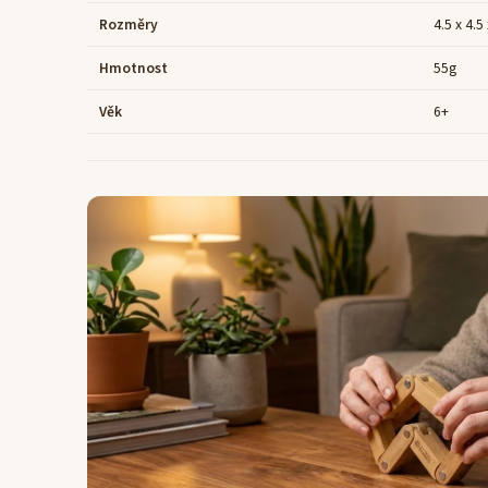
Rozměry
4.5 x 4.5
Hmotnost
55g
Věk
6+