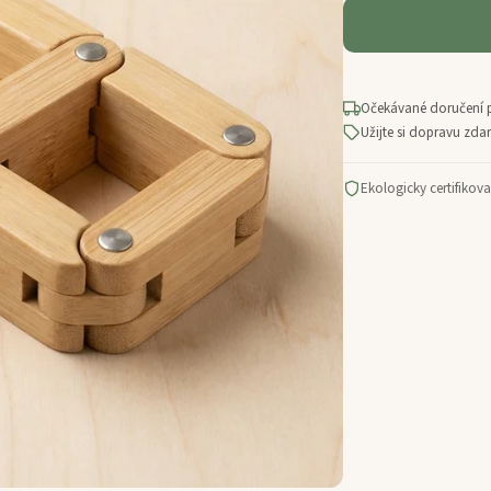
Očekávané doručení 
Užijte si dopravu zd
Ekologicky certifikov