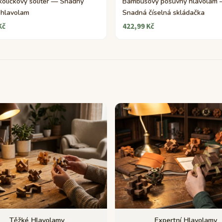
kolíčkový solitér — Snadný
Bambusový posuvný hlavolam
 hlavolam
Snadná číselná skládačka
Kč
422,99 Kč
Těžké Hlavolamy
Expertní Hlavolamy