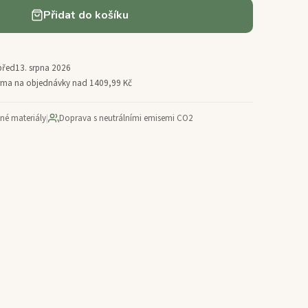
Přidat do košíku
před
13. srpna 2026
arma na objednávky nad 1409,99 Kč
ané materiály
|
Doprava s neutrálními emisemi CO2