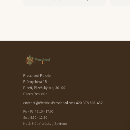
Preschool Puzzle
Průmyslová 15
Plzeň, Plzeňský kraj 30100
Czech Republic
contact@WeeKidsPreschool.net
+420 378 601 482
Po - Pá / 8:15 - 17:00
So / 8:30 - 12:30
Ne & Státní svátky / Zavřeno