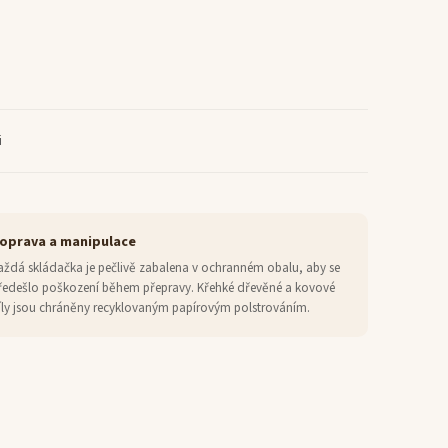
i
oprava a manipulace
aždá skládačka je pečlivě zabalena v ochranném obalu, aby se
ředešlo poškození během přepravy. Křehké dřevěné a kovové
íly jsou chráněny recyklovaným papírovým polstrováním.