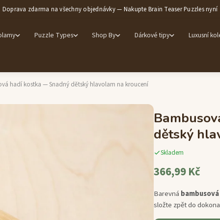
Doprava zdarma na všechny objednávky — Nakupte Brain Teaser Puzzles nyní
olamy
Puzzle Types
Shop By
Dárkové tipy
Luxusní ko
vá hadí kostka — Snadný dětský hlavolam na kroucení
Bambusová
dětský hla
Skladem
366,99 Kč
Barevná
bambusová 
složte zpět do dokona