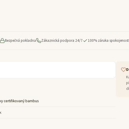
Bezpečná pokladna
Zákaznická podpora 24/7
100% záruka spokojenost
D
K
p
d
ky certifikovaný bambus
k