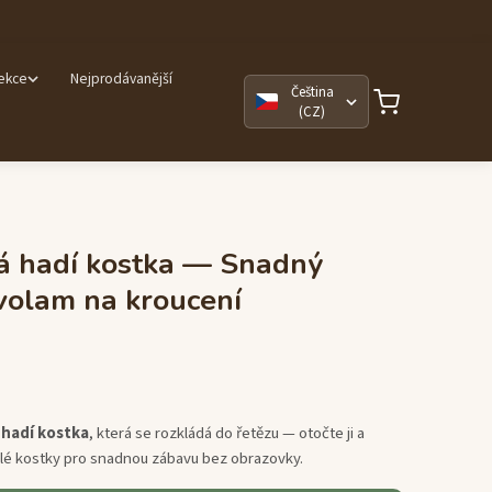
lekce
Nejprodávanější
Čeština
(CZ)
 hadí kostka — Snadný
volam na kroucení
hadí kostka
, která se rozkládá do řetězu — otočte ji a
lé kostky pro snadnou zábavu bez obrazovky.