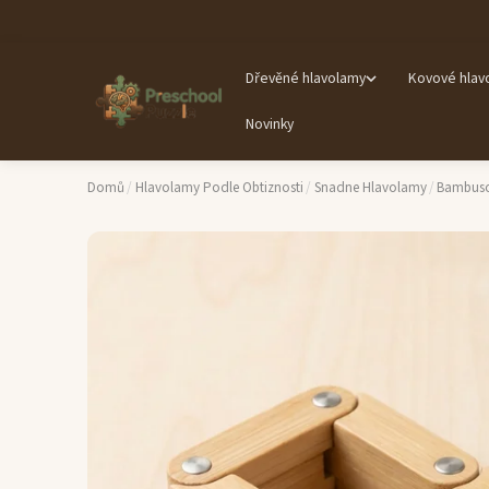
Dřevěné hlavolamy
Kovové hlav
Novinky
Domů
/
Hlavolamy Podle Obtiznosti
/
Snadne Hlavolamy
/
Bambuso