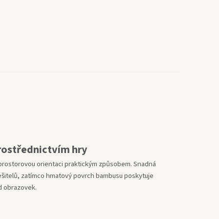
rostřednictvím hry
 prostorovou orientaci praktickým způsobem. Snadná
řešitelů, zatímco hmatový povrch bambusu poskytuje
od obrazovek.