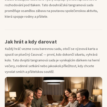
rozhodování pod tlakem. Tato dvouhráčská tangramová sada
proměňuje osamělou zábavu na poutavou společenskou aktivitu,
která spojuje rodiny a přátele.
Jak hrát a kdy darovat
Každý hráč vezme svou barevnou sadu, otočí se výzvová karta a
spustí se písečný časovač — první, kdo dokončí siluetu, vyhrává
kolo. Tato dvojitá tangramová sada je vynikajícím dárkem na herní
večery, rodinné setkání nebo jakoukoli příležitost, kdy chcete
vyvolat smích a přátelskou soutěž.