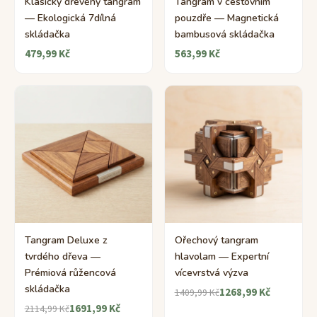
Klasický dřevěný tangram
Tangram v cestovním
— Ekologická 7dílná
pouzdře — Magnetická
skládačka
bambusová skládačka
479,99 Kč
563,99 Kč
Tangram Deluxe z
Ořechový tangram
tvrdého dřeva —
hlavolam — Expertní
Prémiová růžencová
vícevrstvá výzva
skládačka
1268,99 Kč
1409,99 Kč
1691,99 Kč
2114,99 Kč