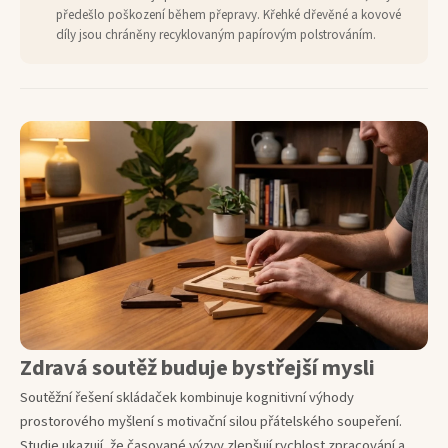
předešlo poškození během přepravy. Křehké dřevěné a kovové
díly jsou chráněny recyklovaným papírovým polstrováním.
Zdravá soutěž buduje bystřejší mysli
Soutěžní řešení skládaček kombinuje kognitivní výhody
prostorového myšlení s motivační silou přátelského soupeření.
Studie ukazují, že časované výzvy zlepšují rychlost zpracování a