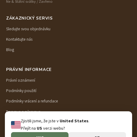
Ne & Státní svátky / Zavřeno
ZÁKAZNICKÝ SERVIS
Sledujte svou objednávku
Kontaktujte nás
Blog
PRÁVNÍ INFORMACE
Právní oznámení
Podmínky použití
Podmínky vrácení a refundace
Doprava a přeprava
Zjistili jsme, že jste v
United States
.
Zásady ochrany osobních údajů
Přejít na
US
verzi webu?