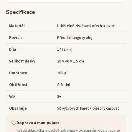
Specifikace
Materiál
Udržitelně získávaný ořech a javor
Povrch
Přírodní tungový olej
Dílů
14 (2 × 7)
Velikost desky
20 × 40 × 1.5 cm
Hmotnost
380 g
Obtížnost
Střední
Věk
8+
Obsahuje
50 výzvových karet + písečný časovač
Doprava a manipulace
Každá skládačka je pečlivě zabalena v ochranném obalu, aby se