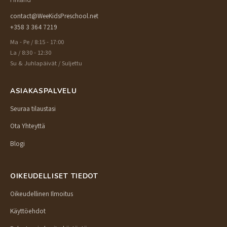
Finland
contact@WeeKidsPreschool.net
+358 3 364 7219
Ma - Pe / 8:15 - 17:00
La / 8:30 - 12:30
Su & Juhlapäivät / Suljettu
ASIAKASPALVELU
Seuraa tilaustasi
Ota Yhteyttä
Blogi
OIKEUDELLISET TIEDOT
Oikeudellinen Ilmoitus
Käyttöehdot