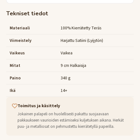
Tekniset tiedot
Materiaali
100% Kierrätetty Teräs
Viimeistely
Harjattu Satiini (Lyijytön)
Vaikeus
Vaikea
Mitat
9 cm Halkaisija
Paino
340 g
Ikä
14+
Toimitus ja käsittely
Jokainen palapeli on huolellisesti pakattu suojaavaan
pakkaukseen vaurioiden estämiseksi kuljetuksen aikana. Herkät
puu- ja metalliosat on pehmustettu kierrätetyllä paperilla.