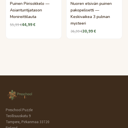
Puinen Piirisokkelo —
Nuoren etsivän puinen
Asiantuntijatason
pakopelisetti —
Monireittilauta
Keskivaikea 3 pulman
mysteeri
44,99 €
55,99 €
30,99 €
36,99 €
Preschool Puzzle
Teollisuuskatu 9
Tampere, Pirkanmaa 33720