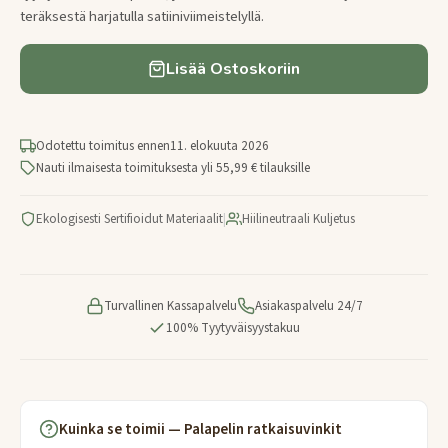
teräksestä harjatulla satiiniviimeistelyllä.
Lisää Ostoskoriin
Odotettu toimitus ennen
11. elokuuta 2026
Nauti ilmaisesta toimituksesta yli 55,99 € tilauksille
Ekologisesti Sertifioidut Materiaalit
|
Hiilineutraali Kuljetus
Turvallinen Kassapalvelu
Asiakaspalvelu 24/7
100% Tyytyväisyystakuu
Kuinka se toimii — Palapelin ratkaisuvinkit