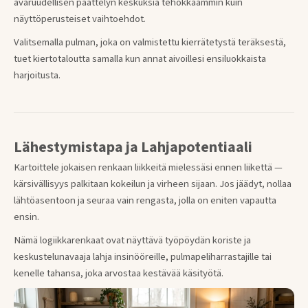
avaruudellisen päättelyn keskuksia tehokkaammin kuin
näyttöperusteiset vaihtoehdot.
Valitsemalla pulman, joka on valmistettu kierrätetystä teräksestä,
tuet kiertotaloutta samalla kun annat aivoillesi ensiluokkaista
harjoitusta.
Lähestymistapa ja Lahjapotentiaali
Kartoittele jokaisen renkaan liikkeitä mielessäsi ennen liikettä —
kärsivällisyys palkitaan kokeilun ja virheen sijaan. Jos jäädyt, nollaa
lähtöasentoon ja seuraa vain rengasta, jolla on eniten vapautta
ensin.
Nämä logiikkarenkaat ovat näyttävä työpöydän koriste ja
keskustelunavaaja lahja insinööreille, pulmapeliharrastajille tai
kenelle tahansa, joka arvostaa kestävää käsityötä.