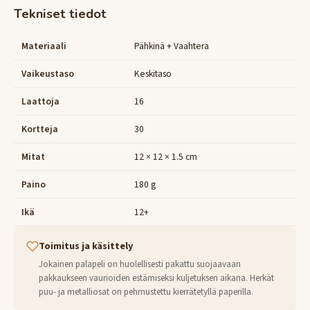
Tekniset tiedot
Materiaali
Pähkinä + Vaahtera
Vaikeustaso
Keskitaso
Laattoja
16
Kortteja
30
Mitat
12 × 12 × 1.5 cm
Paino
180 g
Ikä
12+
Toimitus ja käsittely
Jokainen palapeli on huolellisesti pakattu suojaavaan
pakkaukseen vaurioiden estämiseksi kuljetuksen aikana. Herkät
puu- ja metalliosat on pehmustettu kierrätetyllä paperilla.