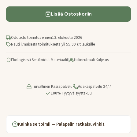
Lisää Ostoskoriin
Odotettu toimitus ennen
13. elokuuta 2026
Nauti ilmaisesta toimituksesta yli 55,99 € tilauksille
Ekologisesti Sertifioidut Materiaalit
|
Hiilineutraali Kuljetus
Turvallinen Kassapalvelu
Asiakaspalvelu 24/7
100% Tyytyväisyystakuu
Kuinka se toimii — Palapelin ratkaisuvinkit