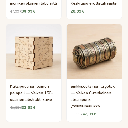
monikerroksinen labyrintti
Keskitaso erotteluhaaste
38,99 €
20,99 €
47,99 €
Kaksipuolinen puinen
Sinkkiseoksinen Cryptex
palapeli — Vaikea 150-
— Vaikea 6-renkainen
osainen abstrakti kuvio
steampunk-
yhdistelmälukko
33,99 €
40,99 €
47,99 €
60,99 €