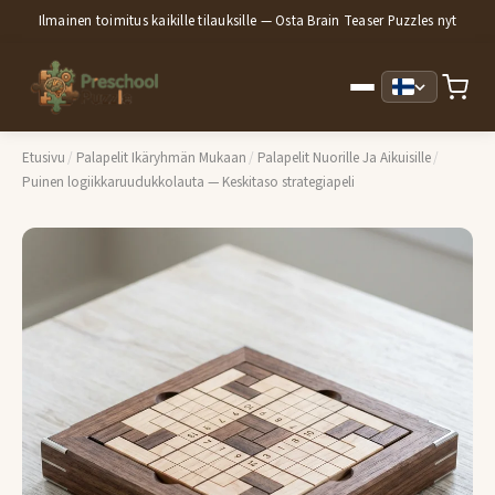
Ilmainen toimitus kaikille tilauksille — Osta Brain Teaser Puzzles nyt
Etusivu
/
Palapelit Ikäryhmän Mukaan
/
Palapelit Nuorille Ja Aikuisille
/
Puinen logiikkaruudukkolauta — Keskitaso strategiapeli