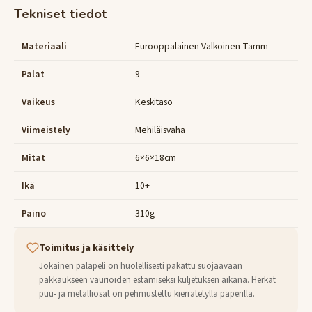
Tekniset tiedot
Materiaali
Eurooppalainen Valkoinen Tamm
Palat
9
Vaikeus
Keskitaso
Viimeistely
Mehiläisvaha
Mitat
6×6×18cm
Ikä
10+
Paino
310g
Toimitus ja käsittely
Jokainen palapeli on huolellisesti pakattu suojaavaan
pakkaukseen vaurioiden estämiseksi kuljetuksen aikana. Herkät
puu- ja metalliosat on pehmustettu kierrätetyllä paperilla.