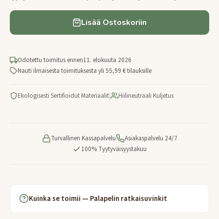
Lisää Ostoskoriin
Odotettu toimitus ennen
11. elokuuta 2026
Nauti ilmaisesta toimituksesta yli 55,99 € tilauksille
Ekologisesti Sertifioidut Materiaalit
|
Hiilineutraali Kuljetus
Turvallinen Kassapalvelu
Asiakaspalvelu 24/7
100% Tyytyväisyystakuu
Kuinka se toimii — Palapelin ratkaisuvinkit