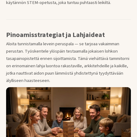
käytännön STEM-opetusta, joka tuntuu puhtaasti leikiltä.
Pinoamisstrategiat ja Lahjaideat
Aloita tunnistamalla levein peruspala — se tarjoaa vakaimman
perustan. Työskentele ylöspäin testaamalla jokaisen lohkon
tasapainopistettä ennen sijoittamista. Tämä viehättävä tammitorni
on erinomainen lahja luontoa rakastaville, arkkitehdeille ja kaikille,
jotka nauttivat aidon puun lämmöstä yhdistettynä tyydyttävään
älylliseen haasteeseen.