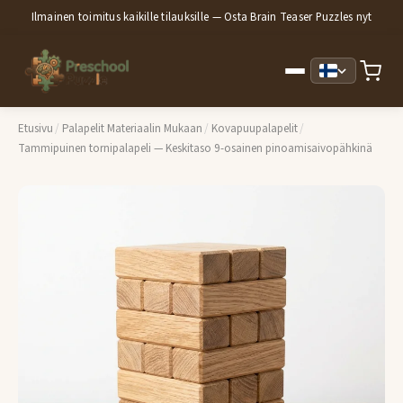
Ilmainen toimitus kaikille tilauksille — Osta Brain Teaser Puzzles nyt
Etusivu
/
Palapelit Materiaalin Mukaan
/
Kovapuupalapelit
/
Tammipuinen tornipalapeli — Keskitaso 9-osainen pinoamisaivopähkinä