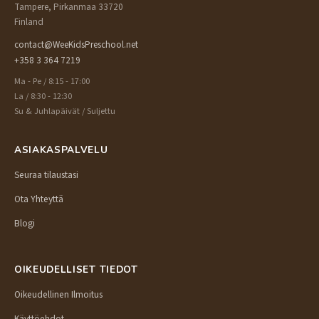
Tampere, Pirkanmaa 33720
Finland
contact@WeeKidsPreschool.net
+358 3 364 7219
Ma - Pe / 8:15 - 17:00
La / 8:30 - 12:30
Su & Juhlapäivät / Suljettu
ASIAKASPALVELU
Seuraa tilaustasi
Ota Yhteyttä
Blogi
OIKEUDELLISET TIEDOT
Oikeudellinen Ilmoitus
Käyttöehdot