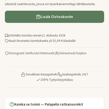
sileästä vaahterasta, jossa on laserkaiverrettuja tähtikuvioita.
Lisää Ostoskoriin
Odotettu toimitus ennen
12. elokuuta 2026
Nauti ilmaisesta toimituksesta yli 55,99 € tilauksille
Ekologisesti Sertifioidut Materiaalit
|
Hiilineutraali Kuljetus
Turvallinen Kassapalvelu
Asiakaspalvelu 24/7
100% Tyytyväisyystakuu
Kuinka se toimii — Palapelin ratkaisuvinkit