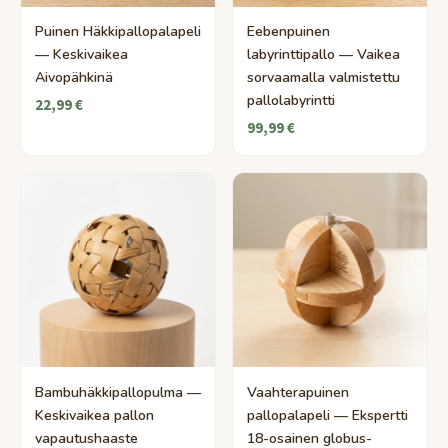
Puinen Häkkipallopalapeli
Eebenpuinen
— Keskivaikea
labyrinttipallo — Vaikea
Aivopähkinä
sorvaamalla valmistettu
pallolabyrintti
22,99 €
99,99 €
Bambuhäkkipallopulma —
Vaahterapuinen
Keskivaikea pallon
pallopalapeli — Ekspertti
vapautushaaste
18-osainen globus-