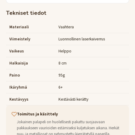
Tekniset tiedot
Materiaali
Vaahtera
Viimeistely
Luonnollinen laserkaiverrus
Vaikeus
Helppo
Halkaisija
8 cm
Paino
95g
Ikäryhmä
6+
Kestävyys
Kestävästi kerätty
Toimitus ja käsittely
Jokainen palapeli on huolellisesti pakattu suojaavaan
pakkaukseen vaurioiden estämiseksi kuljetuksen aikana. Herkät
puu- ja metalliosat on pehmustettu kierrätetyllä paperilla.