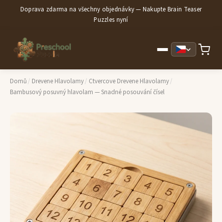
Doprava zdarma na všechny objednávky — Nakupte Brain Teaser
Puzzles nyní
Domů
/
Drevene Hlavolamy
/
Ctvercove Drevene Hlavolamy
/
Bambusový posuvný hlavolam — Snadné posouvání čísel