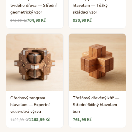
tvrdého dřeva — Střední
hlavolam — Těžký
geometrický vzor
skládací vzor
704,99 Kč
930,99 Kč
845,99 Kč
Ořechový tangram
Třešňový dřevěný kříž —
hlavolam — Expertní
Střední 6dílný hlavolam
vícevrstvá výzva
burr
1268,99 Kč
761,99 Kč
1409,99 Kč