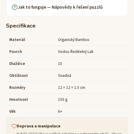
Jak to funguje — Nápovědy k řešení puzzlů
Specifikace
Materiál
Organický Bambus
Povrch
Vodou Ředitelný Lak
Dlaždice
15
Obtížnost
Snadná
Rozměry
12 × 12 × 1.5 cm
Hmotnost
150 g
Věk
6+
Doprava a manipulace