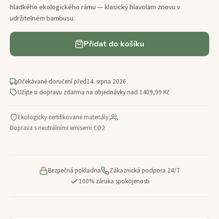
hladkého ekologického rámu — klasický hlavolam znovu v
udržitelném bambusu.
Přidat do košíku
Očekávané doručení před
14. srpna 2026
Užijte si dopravu zdarma na objednávky nad 1409,99 Kč
Ekologicky certifikované materiály
|
Doprava s neutrálními emisemi CO2
Bezpečná pokladna
Zákaznická podpora 24/7
100% záruka spokojenosti