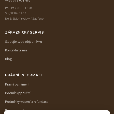
+420 378 601 482
Po - Pá / 8:15 - 17:00
So / 8:30 - 12:30
Ne & Státní svátky / Zavřeno
ZÁKAZNICKÝ SERVIS
Sledujte svou objednávku
Kontaktujte nás
Blog
PRÁVNÍ INFORMACE
Právní oznámení
Podmínky použití
Podmínky vrácení a refundace
Doprava a přeprava