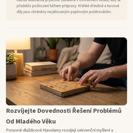
Každá skládačka je pečlivě zabalena v ochranném obalu, aby se
předešlo poškození během přepravy. Křehké dřevěné a kovové
díly jsou chráněny recyklovaným papírovým polstrováním.
Rozvíjejte Dovednosti Řešení Problémů
Od Mladého Věku
Posuvné dlaždicové hlavolamy rozvíjejí sekvenční myšlení a