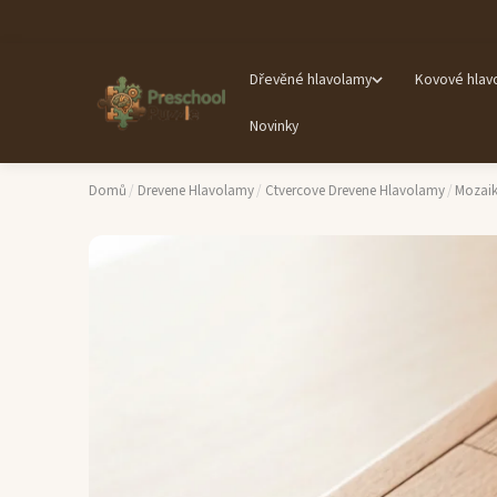
Dřevěné hlavolamy
Kovové hlav
Novinky
Domů
/
Drevene Hlavolamy
/
Ctvercove Drevene Hlavolamy
/
Mozaik