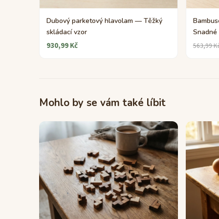
Dubový parketový hlavolam — Těžký
Bambuso
skládací vzor
Snadné 
930,99 Kč
563,99 K
Mohlo by se vám také líbit