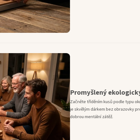
Promyšlený ekologick
Začněte tříděním kusů podle typu ok
je skvělým dárkem bez obrazovky pro
dobrou mentální zátěž.