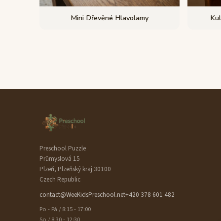
Mini Dřevěné Hlavolamy
Kul
Preschool Puzzle
Průmyslová 15
Plzeň, Plzeňský kraj 30100
Czech Republic
contact@WeeKidsPreschool.net
+420 378 601 482
Po - Pá / 8:15 - 17:00
So / 8:30 - 12:30