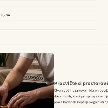
× 2.5 cm
Procvičte si prostorov
Čtvercové mozaikové hádanky posilu
dovednosti, které prospívají řešení 
praxe hádanek zlepšuje kognitivní fle