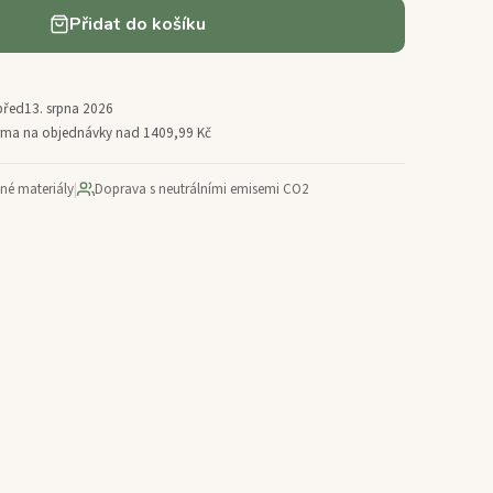
Přidat do košíku
před
13. srpna 2026
arma na objednávky nad 1409,99 Kč
ané materiály
|
Doprava s neutrálními emisemi CO2