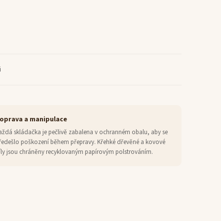
i
oprava a manipulace
aždá skládačka je pečlivě zabalena v ochranném obalu, aby se
ředešlo poškození během přepravy. Křehké dřevěné a kovové
íly jsou chráněny recyklovaným papírovým polstrováním.