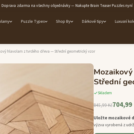
Doprava zdarma na všechny objednávky — Nakupte Brain Teaser Puzzles nyní
olamy
Puzzle Types
Shop By
Dárkové tipy
Luxusní ko
ový hlavolam z tvrdého dřeva — Střední geometrický vzor
Mozaikový
Střední ge
Skladem
704,99
845,99 Kč
Uložte mozaikové d
výzva vyrobená z udrž