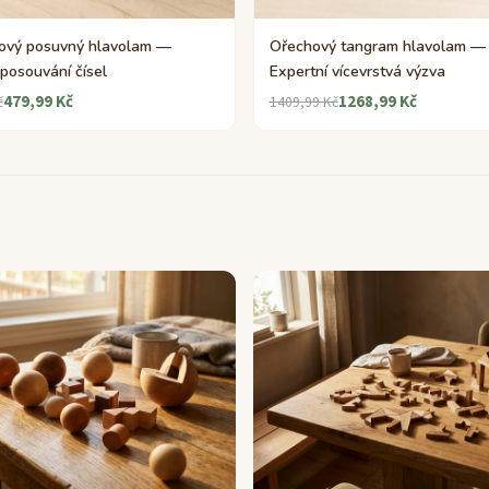
vý posuvný hlavolam —
Ořechový tangram hlavolam —
posouvání čísel
Expertní vícevrstvá výzva
479,99 Kč
1268,99 Kč
č
1409,99 Kč