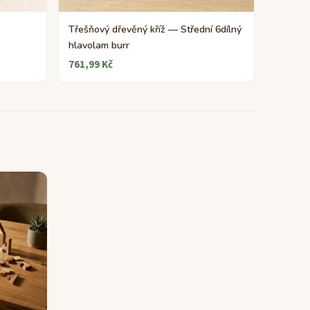
Třešňový dřevěný kříž — Střední 6dílný
hlavolam burr
761,99 Kč