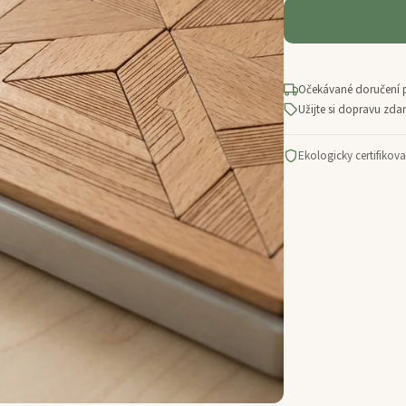
Očekávané doručení 
Užijte si dopravu zd
Ekologicky certifikov