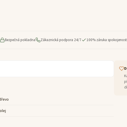
Bezpečná pokladna
Zákaznická podpora 24/7
100% záruka spokojenost
D
K
p
d
dřevo
olej