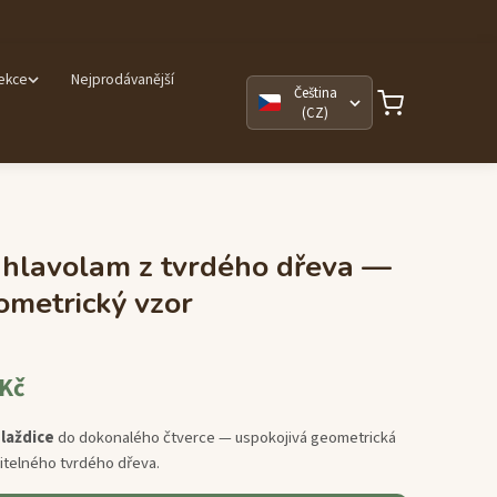
lekce
Nejprodávanější
Čeština
(CZ)
 hlavolam z tvrdého dřeva —
ometrický vzor
 Kč
laždice
do dokonalého čtverce — uspokojivá geometrická
itelného tvrdého dřeva.