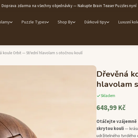
Doprava zdarma na všechny objednávky — Nakupte Brain Teaser Puzzles nyní
olamy
Puzzle Types
Shop By
Dárkové tipy
Luxusní ko
á koule Orbit — Střední hlavolam s otočnou koulí
Dřevěná ko
hlavolam s
Skladem
648,99 Kč
Otáčejte vzájemně 
skrytou kouli
— krásn
udržitelného tvrdého 