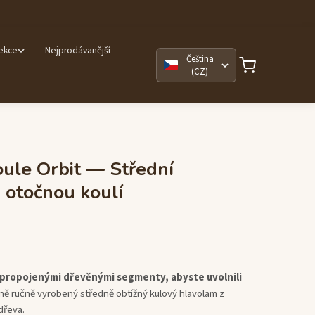
lekce
Nejprodávanější
Čeština
(CZ)
ule Orbit — Střední
 otočnou koulí
propojenými dřevěnými segmenty, abyste uvolnili
ě ručně vyrobený středně obtížný kulový hlavolam z
dřeva.