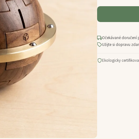
Očekávané doručení 
Užijte si dopravu zd
Ekologicky certifikov