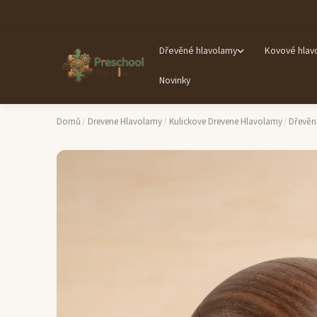
Dřevěné hlavolamy
Kovové hlav
Novinky
Domů
/
Drevene Hlavolamy
/
Kulickove Drevene Hlavolamy
/
Dřevěn