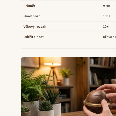
Průměr
9 cm
Hmotnost
130g
Věkový rozsah
10+
Udržitelnost
Dřevo s F