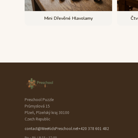
Mini Dřevěné Hlavolamy
Čtv
Preschool Puzzle
Průmyslová 15
Plzeň, Plzeňský kraj 30100
Czech Republic
contact@WeeKidsPreschool.net
+420 378 601 482
Po - Pá / 8:15 - 17:00