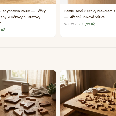
 labyrintová koule — Těžký
Bambusový klecový hlavolam s 
ený kuličkový bludišťový
— Střední úniková výzva
m
535,99 Kč
648,99 Kč
 Kč