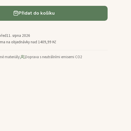
Přidat do košíku
před
11. srpna 2026
arma na objednávky nad 1409,99 Kč
ané materiály
|
Doprava s neutrálními emisemi CO2