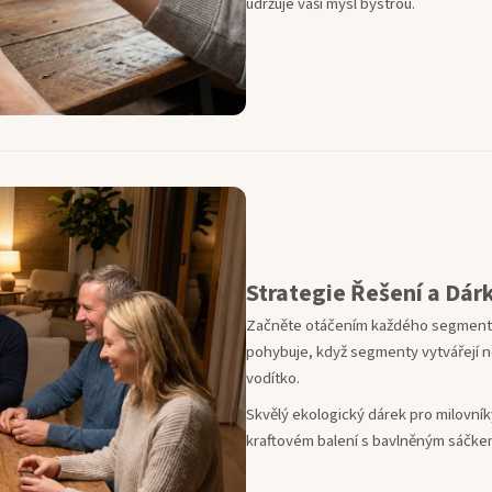
udržuje vaši mysl bystrou.
Strategie Řešení a Dár
Začněte otáčením každého segmentu n
pohybuje, když segmenty vytvářejí nep
vodítko.
Skvělý ekologický dárek pro milovník
kraftovém balení s bavlněným sáčke