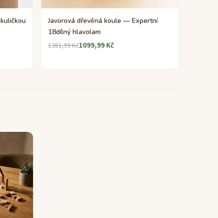
kuličkou
Javorová dřevěná koule — Expertní
18dílný hlavolam
1099,99 Kč
1381,99 Kč