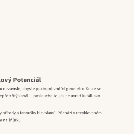
kový Potenciál
ezávisle, abyste pochopili vnitřní geometrii. Koule se
řetržitý kanál — poslouchejte, jak se uvnitř kutálí jako
y přírody a fanoušky hlavolamů. Přichází v recyklovaném
m na šňůrku.