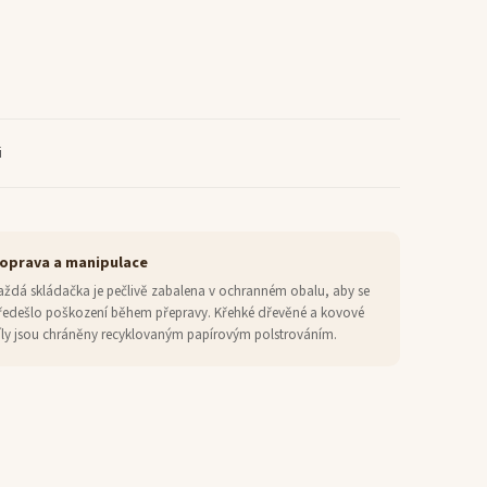
i
oprava a manipulace
aždá skládačka je pečlivě zabalena v ochranném obalu, aby se
ředešlo poškození během přepravy. Křehké dřevěné a kovové
íly jsou chráněny recyklovaným papírovým polstrováním.