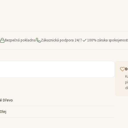
Bezpečná pokladna
Zákaznická podpora 24/7
100% záruka spokojenost
D
K
p
d
é Dřevo
 Olej