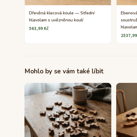
Dřevěná klecová koule — Střední
Ebenová
hlavolam s uvězněnou koulí
soustruž
hlavola
563,99 Kč
2537,99
Mohlo by se vám také líbit