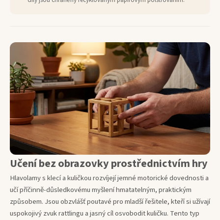
díly jsou chráněny recyklovaným papírovým polstrováním.
Učení bez obrazovky prostřednictvím hry
Hlavolamy s klecí a kuličkou rozvíjejí jemné motorické dovednosti a
učí příčinně-důsledkovému myšlení hmatatelným, praktickým
způsobem. Jsou obzvlášť poutavé pro mladší řešitele, kteří si užívají
uspokojivý zvuk rattlingu a jasný cíl osvobodit kuličku. Tento typ