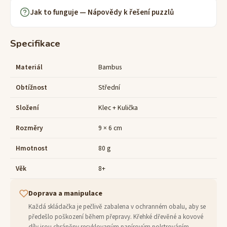
Jak to funguje — Nápovědy k řešení puzzlů
Specifikace
Materiál
Bambus
Obtížnost
Střední
Složení
Klec + Kulička
Rozměry
9 × 6 cm
Hmotnost
80 g
Věk
8+
Doprava a manipulace
Každá skládačka je pečlivě zabalena v ochranném obalu, aby se
předešlo poškození během přepravy. Křehké dřevěné a kovové