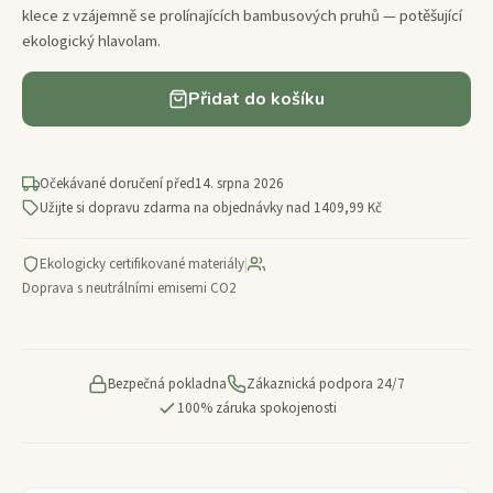
klece z vzájemně se prolínajících bambusových pruhů — potěšující
ekologický hlavolam.
Přidat do košíku
Očekávané doručení před
14. srpna 2026
Užijte si dopravu zdarma na objednávky nad 1409,99 Kč
Ekologicky certifikované materiály
|
Doprava s neutrálními emisemi CO2
Bezpečná pokladna
Zákaznická podpora 24/7
100% záruka spokojenosti