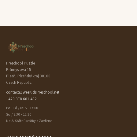
Preschool Puzzle
Průmyslová 15
Plzeň, Plzeňský kraj 30100
Czech Republic
contact@WeeKidsPreschool.net
+420 378 601 482
Po - Pá / 8:15 - 17:00
So / 8:30 - 12:30
Ne & Státní svátky / Zavřeno