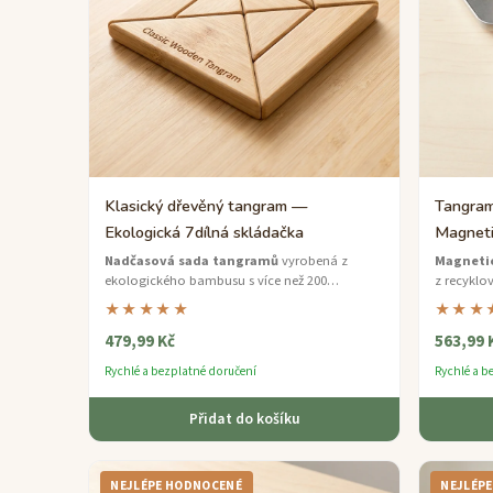
Klasický dřevěný tangram —
Tangram
Ekologická 7dílná skládačka
Magneti
Nadčasová sada tangramů
vyrobená z
Magneti
ekologického bambusu s více než 200
z recyklo
tvarovými výzvami obsaženými v brožurce z
které zůst
★★★★★
★★★
recyklovaného papíru.
cestách.
479,99 Kč
563,99 
Rychlé a bezplatné doručení
Rychlé a b
Přidat do košíku
NEJLÉPE HODNOCENÉ
NEJLÉP