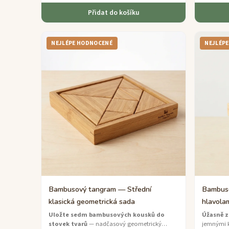
Přidat do košíku
NEJLÉPE HODNOCENÉ
NEJLÉP
Bambusový tangram — Střední
Bambuso
klasická geometrická sada
hlavola
pro ni
Uložte sedm bambusových kousků do
Úžasně 
stovek tvarů
— nadčasový geometrický
jemnými 