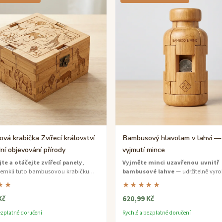
á krabička Zvířecí království
Bambusový hlavolam v lahvi — 
í objevování přírody
vyjmutí mince
te a otáčejte zvířecí panely
,
Vyjměte minci uzavřenou uvnitř
demkli tuto bambusovou krabičku
bambusové lahve
— udržitelně vyr
 — středně obtížné dobrodružství v
středně obtížný hlavolam s chytrým
★★
★★★★★
které skrývá překvapení uvnitř.
mechanismem otáčení.
Kč
620,99 Kč
ezplatné doručení
Rychlé a bezplatné doručení