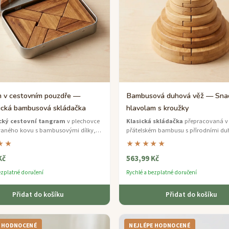
 v cestovním pouzdře —
Bambusová duhová věž — Sna
cká bambusová skládačka
hlavolam s kroužky
cký cestovní tangram
v plechovce
Klasická skládačka
přepracovaná v
vaného kovu s bambusovými dílky,
přátelském bambusu s přírodními d
anou na místě v letadle, vlaku a na
barvami — budujte logické dovednost
★★
★★★★★
kroužek po druhém.
Kč
563,99 Kč
ezplatné doručení
Rychlé a bezplatné doručení
Přidat do košíku
Přidat do košíku
E HODNOCENÉ
NEJLÉPE HODNOCENÉ