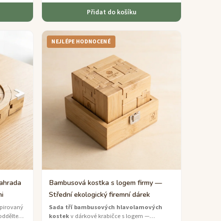
Přidat do košíku
NEJLÉPE HODNOCENÉ
ahrada
Bambusová kostka s logem firmy —
ni
Střední ekologický firemní dárek
pirovaný
Sada tří bambusových hlavolamových
ddělte
kostek
v dárkové krabičce s logem —