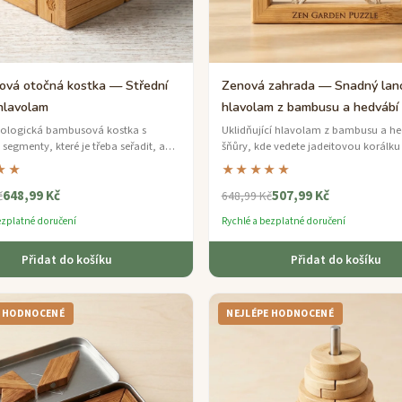
vá otočná kostka — Střední
Zenová zahrada — Snadný lan
 hlavolam
hlavolam z bambusu a hedvábí
kologická bambusová kostka s
Uklidňující hlavolam z bambusu a h
segmenty, které je třeba seřadit, aby
šňůry, kde vedete jadeitovou korálku
a skrytá komora uvnitř.
klidný labyrint smyček.
★★
★★★★★
648,99 Kč
507,99 Kč
č
648,99 Kč
ezplatné doručení
Rychlé a bezplatné doručení
Přidat do košíku
Přidat do košíku
E HODNOCENÉ
NEJLÉPE HODNOCENÉ