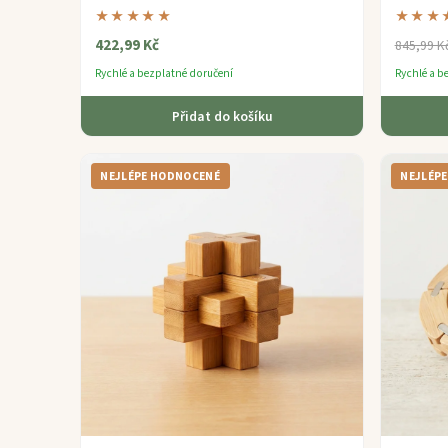
hlavolam vyrobený z ekologického bambusu
dárek pro 
★★★★★
★★★
pro věk 9 až 12 let.
422,99 Kč
845,99 K
Rychlé a bezplatné doručení
Rychlé a b
Přidat do košíku
NEJLÉPE HODNOCENÉ
NEJLÉP