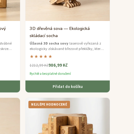
ový
3D dřevěná sova — Ekologická
skládací socha
edvábné
Úžasná 3D socha sovy
laserově vyřezaná z
 skrze
ekologicky získávané březové překližky, která
po sestavení slouží jako domácí dekorace.
★★★★★
986,99 Kč
1212,99 Kč
Rychlé a bezplatné doručení
Přidat do košíku
NEJLÉPE HODNOCENÉ