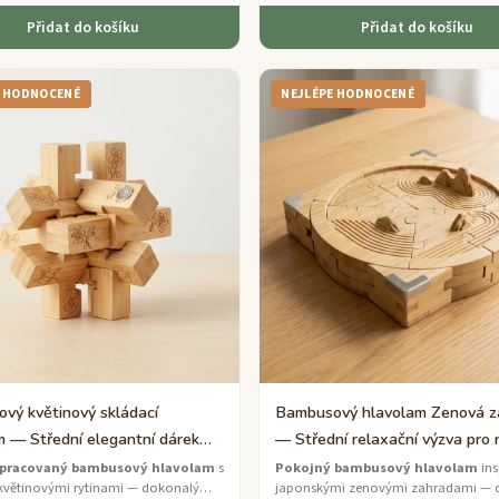
Přidat do košíku
Přidat do košíku
E HODNOCENÉ
NEJLÉPE HODNOCENÉ
vý květinový skládací
Bambusový hlavolam Zenová z
m — Střední elegantní dárek
— Střední relaxační výzva pro 
zpracovaný bambusový hlavolam
s
Pokojný bambusový hlavolam
ins
květinovými rytinami — dokonalý
japonskými zenovými zahradami — o