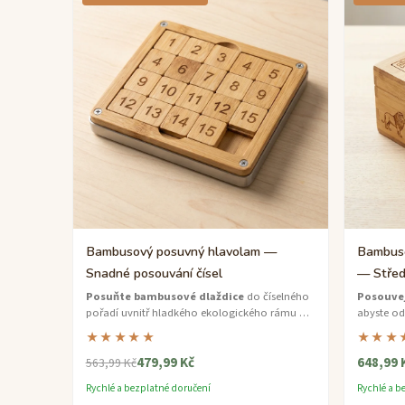
Bambusový posuvný hlavolam —
Bambusov
Snadné posouvání čísel
— Středn
Posuňte bambusové dlaždice
do číselného
Posouvej
pořadí uvnitř hladkého ekologického rámu —
abyste o
klasický hlavolam znovu v udržitelném
hlavolamu
★★★★★
★★★
bambusu.
divočině, 
479,99 Kč
648,99 
563,99 Kč
Rychlé a bezplatné doručení
Rychlé a b