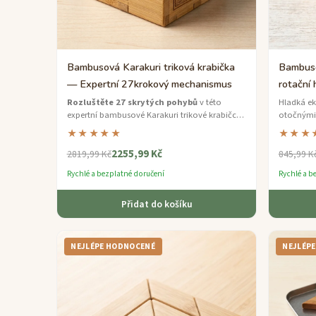
Bambusová Karakuri triková krabička
Bambuso
— Expertní 27krokový mechanismus
rotační
Rozluštěte 27 skrytých pohybů
v této
Hladká e
expertní bambusové Karakuri trikové krabičce
otočnými 
— fúze japonského inženýrství hlavolamů a
se odemkl
★★★★★
★★★
udržitelného bambusového řemesla.
2255,99 Kč
2819,99 Kč
845,99 K
Rychlé a bezplatné doručení
Rychlé a b
Přidat do košíku
NEJLÉPE HODNOCENÉ
NEJLÉP