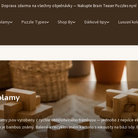
Doprava zdarma na všechny objednávky — Nakupte Brain Teaser Puzzles nyní
olamy
Puzzle Types
Shop By
Dárkové tipy
Luxusní ko
olamy
lamy jsou vyrobeny z rychle obnovitelného bambusu — jednoho z nejvíce ek
erou je bambus známý. Balené v recyklovaném kartonu s inkousty na bázi sóji