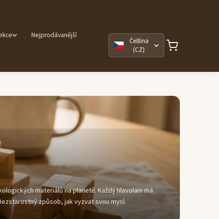
lekce
Nejprodávanější
Čeština
(CZ)
ologických materiálů na planetě. Každý hlavolam má
. Bezstarostný způsob, jak vyzvat svou mysl.