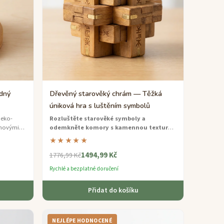
dný
Dřevěný starověký chrám — Těžká
úniková hra s luštěním symbolů
 eko-
Rozluštěte starověké symboly a
uhovými
odemkněte komory s kamennou texturou
i jeden
— bohatě tematizovaná dřevěná úniková hra
★★★★★
inspirovaná archeologickým objevem.
1494,99 Kč
1776,99 Kč
Rychlé a bezplatné doručení
Přidat do košíku
NEJLÉPE HODNOCENÉ