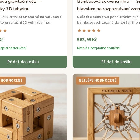
vá gravitační věž —
Bambusová sekvenční hra — S
ký 3D labyrint
hlavolam na rozpoznávání vzor
uličku skrze
stohované bambusové
Seřaďte sekvenci
posouváním ekol
to gravitační 3D věži labyrintu.
bambusových žetonů do správného 
jemná, ale poutavá logická hra pro 
★★
★★★★★
rodinu.
Kč
563,99 Kč
ezplatné doručení
Rychlé a bezplatné doručení
Přidat do košíku
Přidat do košíku
E HODNOCENÉ
NEJLÉPE HODNOCENÉ