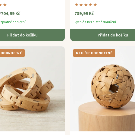
ni.
vzájemně propletené kameny pro me
★★
★★★★★
výzvu.
704,99 Kč
789,99 Kč
č
ezplatné doručení
Rychlé a bezplatné doručení
Přidat do košíku
Přidat do košíku
E HODNOCENÉ
NEJLÉPE HODNOCENÉ