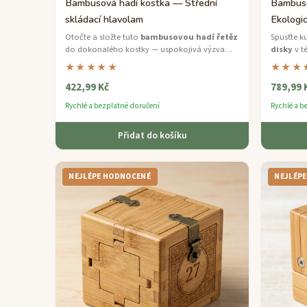
Bambusová hadí kostka — Střední
Bambuso
skládací hlavolam
Ekologic
Otočte a složte tuto
bambusovou hadí řetěz
Spusťte k
do dokonalého kostky — uspokojivá výzva
disky
v té
střední úrovně.
★★★★★
★★★
422,99 Kč
789,99 
Rychlé a bezplatné doručení
Rychlé a b
Přidat do košíku
NEJLÉPE HODNOCENÉ
NEJLÉP