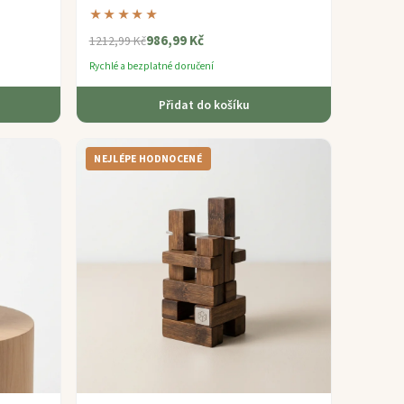
ditační
udržitelné korporátní dávání, které vyzývá
★★★★★
mysl.
986,99 Kč
1212,99 Kč
Rychlé a bezplatné doručení
Přidat do košíku
NEJLÉPE HODNOCENÉ