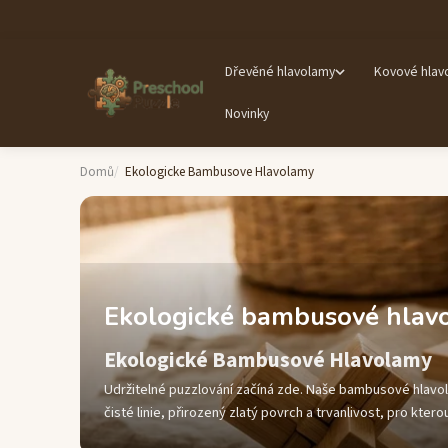
Dřevěné hlavolamy
Kovové hlav
Novinky
Domů
Ekologicke Bambusove Hlavolamy
Ekologické bambusové hlav
Ekologické Bambusové Hlavolamy
Udržitelné puzzlování začíná zde. Naše bambusové hlavo
čisté linie, přirozený zlatý povrch a trvanlivost, pro kt