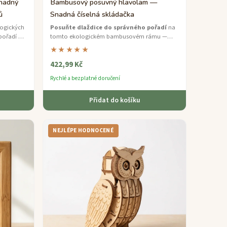
nadný
Bambusový posuvný hlavolam —
ů
Snadná číselná skládačka
ogických
Posuňte dlaždice do správného pořadí
na
pořadí —
tomto ekologickém bambusovém rámu —
celou
jemná číselná skládačka ideální pro začínající
★★★★★
řešitele problémů.
422,99 Kč
Rychlé a bezplatné doručení
Přidat do košíku
NEJLÉPE HODNOCENÉ