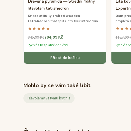
Dřevěná pyramida — Střední 4dílný
Litá ko
hlavolam tetrahedron
Expertní
Kr beautifully crafted wooden
Osm prec
tetrahedron
that splits into four interlocking
proplétá 
pieces — reassemble them to restore the perfect
rozebrat 
★★★★★
★★★
pyramid shape.
kousek na
704,99 Kč
845,99 Kč
1127,99 
Rychlé a bezplatné doručení
Rychlé a b
Přidat do košíku
Mohlo by se vám také líbit
Hlavolamy ve tvaru krychle