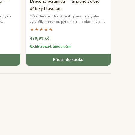
da —
Dřevěná pyramida — Snadný 3dílný
dětský hlavolam
sových
Tři robustní dřevěné díly
se spojují, aby
ě
vytvořily barevnou pyramidu — dokonalý první
ytvořilo
hlavolam pro mladé objevitele.
★★★★★
479,99 Kč
Rychlé a bezplatné doručení
Přidat do košíku