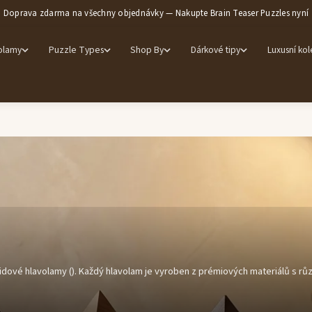
Doprava zdarma na všechny objednávky — Nakupte Brain Teaser Puzzles nyní
olamy
Puzzle Types
Shop By
Dárkové tipy
Luxusní ko
dové hlavolamy (). Každý hlavolam je vyroben z prémiových materiálů s rů