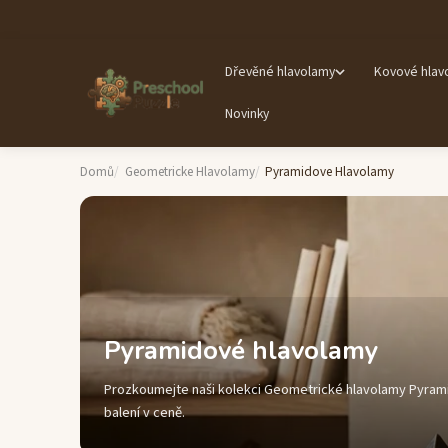
Dřevěné hlavolamy
Kovové hlav
Novinky
Domů
Geometricke Hlavolamy
Pyramidove Hlavolamy
Pyramidové hlavolamy
Prozkoumejte naši kolekci Geometrické hlavolamy Pyrami
balení v ceně.