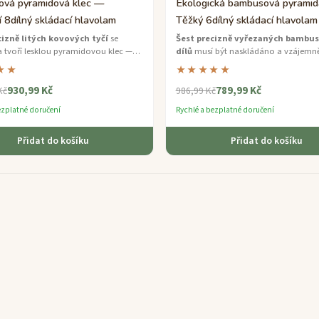
vová pyramidová klec —
Ekologická bambusová pyrami
 8dílný skládací hlavolam
Těžký 6dílný skládací hlavolam
izně litých kovových tyčí
se
Šest precizně vyřezaných bambu
a tvoří lesklou pyramidovou klec —
dílů
musí být naskládáno a vzájemn
a znovu sestavit tento mistrovský
propojeno ve správném pořadí, aby v
★★
★★★★★
 expertní úrovni.
dokonalou stupňovitou pyramidu.
930,99 Kč
789,99 Kč
Kč
986,99 Kč
ezplatné doručení
Rychlé a bezplatné doručení
Přidat do košíku
Přidat do košíku