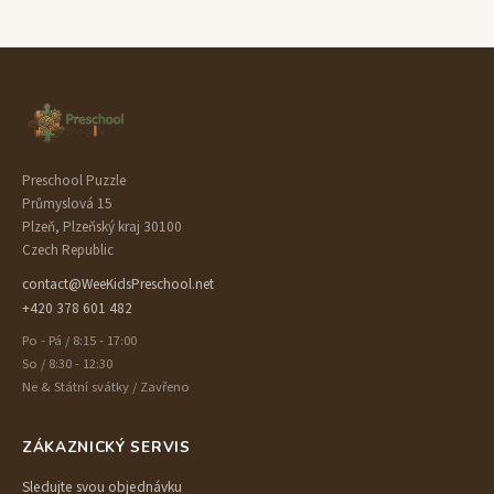
Preschool Puzzle
Průmyslová 15
Plzeň, Plzeňský kraj 30100
Czech Republic
contact@WeeKidsPreschool.net
+420 378 601 482
Po - Pá / 8:15 - 17:00
So / 8:30 - 12:30
Ne & Státní svátky / Zavřeno
ZÁKAZNICKÝ SERVIS
Sledujte svou objednávku