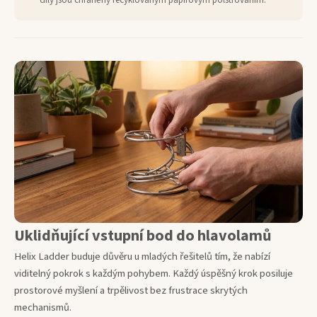
díly jsou chráněny recyklovaným papírovým polstrováním.
Uklidňující vstupní bod do hlavolamů
Helix Ladder buduje důvěru u mladých řešitelů tím, že nabízí
viditelný pokrok s každým pohybem. Každý úspěšný krok posiluje
prostorové myšlení a trpělivost bez frustrace skrytých
mechanismů.