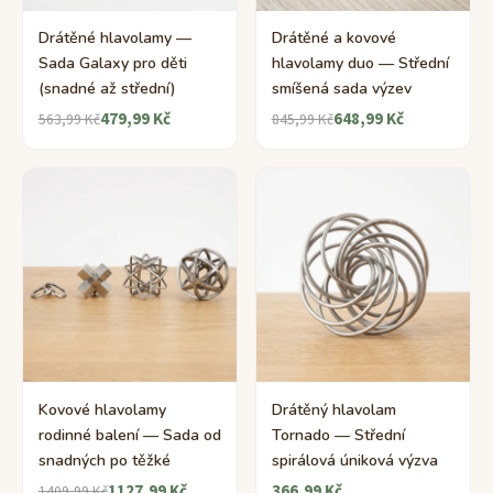
Drátěné hlavolamy —
Drátěné a kovové
Sada Galaxy pro děti
hlavolamy duo — Střední
(snadné až střední)
smíšená sada výzev
479,99 Kč
648,99 Kč
563,99 Kč
845,99 Kč
Kovové hlavolamy
Drátěný hlavolam
rodinné balení — Sada od
Tornado — Střední
snadných po těžké
spirálová úniková výzva
1127,99 Kč
366,99 Kč
1409,99 Kč