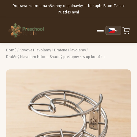
Doprava zdarma na všechny objednávky — Nakupte Brain Teaser
Puzzles nyní
Domů
/
Kovove Hlavolamy
/
Dratene Hlavolamy
/
Drátěný hlavolam Helix — Snadný postupný sestup kroužku