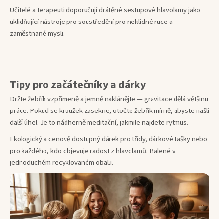
Učitelé a terapeuti doporučují drátěné sestupové hlavolamy jako
uklidňující nástroje pro soustředění pro neklidné ruce a
zaměstnané mysli.
Tipy pro začátečníky a dárky
Držte žebřík vzpřímeně a jemně naklánějte — gravitace dělá většinu
práce. Pokud se kroužek zasekne, otočte žebřík mírně, abyste našli
další úhel. Je to nádherně meditační, jakmile najdete rytmus.
Ekologický a cenově dostupný dárek pro třídy, dárkové tašky nebo
pro každého, kdo objevuje radost z hlavolamů. Balené v
jednoduchém recyklovaném obalu.