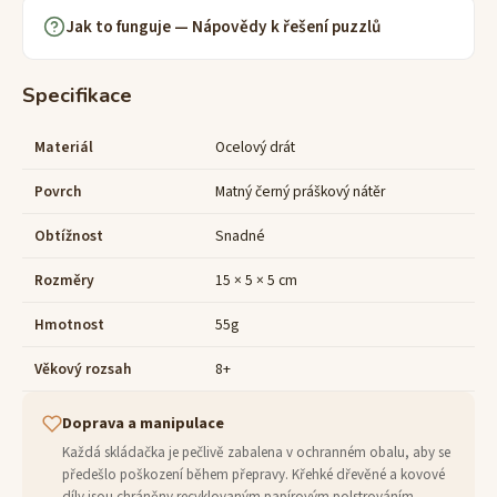
Jak to funguje — Nápovědy k řešení puzzlů
Specifikace
Materiál
Ocelový drát
Povrch
Matný černý práškový nátěr
Obtížnost
Snadné
Rozměry
15 × 5 × 5 cm
Hmotnost
55g
Věkový rozsah
8+
Doprava a manipulace
Každá skládačka je pečlivě zabalena v ochranném obalu, aby se
předešlo poškození během přepravy. Křehké dřevěné a kovové