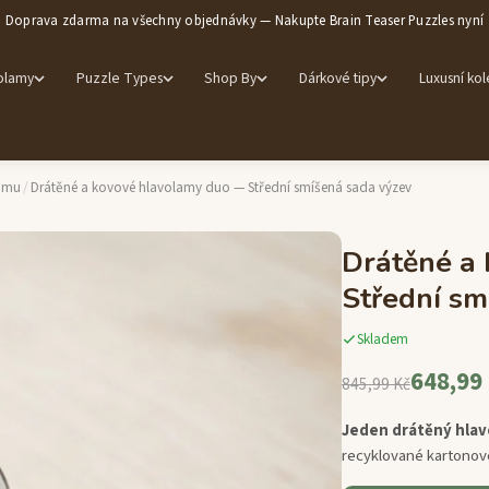
Doprava zdarma na všechny objednávky — Nakupte Brain Teaser Puzzles nyní
olamy
Puzzle Types
Shop By
Dárkové tipy
Luxusní ko
amu
/
Drátěné a kovové hlavolamy duo — Střední smíšená sada výzev
Drátěné a
Střední sm
Skladem
648,99
845,99 Kč
Jeden drátěný hlav
recyklované kartonové