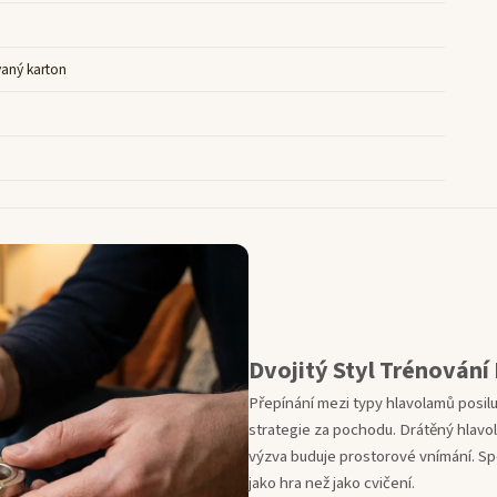
aný karton
Dvojitý Styl Trénován
Přepínání mezi typy hlavolamů posiluj
strategie za pochodu. Drátěný hlavol
výzva buduje prostorové vnímání. Spo
jako hra než jako cvičení.