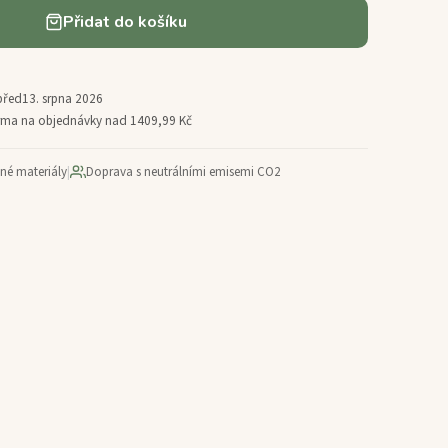
Přidat do košíku
před
13. srpna 2026
arma na objednávky nad 1409,99 Kč
ané materiály
|
Doprava s neutrálními emisemi CO2