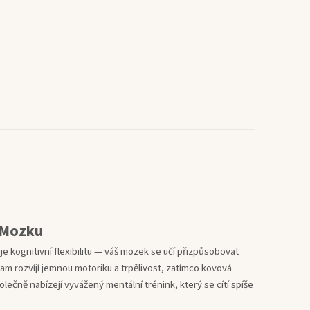
í Mozku
e kognitivní flexibilitu — váš mozek se učí přizpůsobovat
am rozvíjí jemnou motoriku a trpělivost, zatímco kovová
lečně nabízejí vyvážený mentální trénink, který se cítí spíše