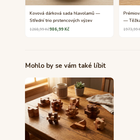
Kovová dárková sada hlavolamů —
Prémiov
Střední trio prstencových výzev
— Těžká
986,99 Kč
1268,99 Kč
1973,99 
Mohlo by se vám také líbit