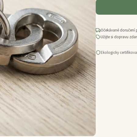
Očekávané doručení 
Užijte si dopravu zd
Ekologicky certifikov