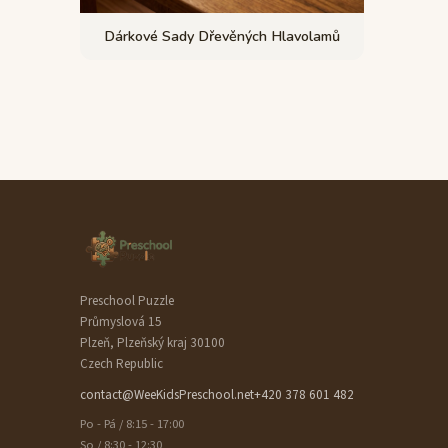
Dárkové Sady Dřevěných Hlavolamů
Preschool Puzzle
Průmyslová 15
Plzeň, Plzeňský kraj 30100
Czech Republic
contact@WeeKidsPreschool.net
+420 378 601 482
Po - Pá / 8:15 - 17:00
So / 8:30 - 12:30