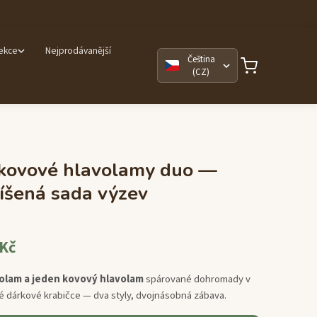
lekce
Nejprodávanější
Čeština
(CZ)
 kovové hlavolamy duo —
íšená sada výzev
 Kč
olam a jeden kovový hlavolam
spárované dohromady v
 dárkové krabičce — dva styly, dvojnásobná zábava.