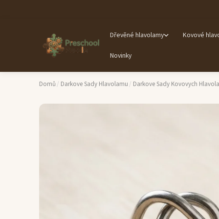
Dřevěné hlavolamy
Kovové hlav
Novinky
Domů
/
Darkove Sady Hlavolamu
/
Darkove Sady Kovovych Hlavol