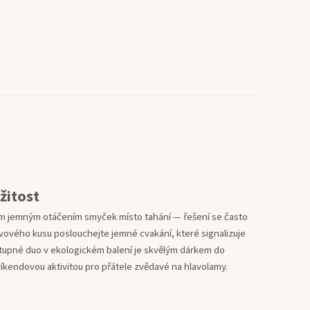
žitost
am jemným otáčením smyček místo tahání — řešení se často
ovového kusu poslouchejte jemné cvakání, které signalizuje
tupné duo v ekologickém balení je skvělým dárkem do
íkendovou aktivitou pro přátele zvědavé na hlavolamy.