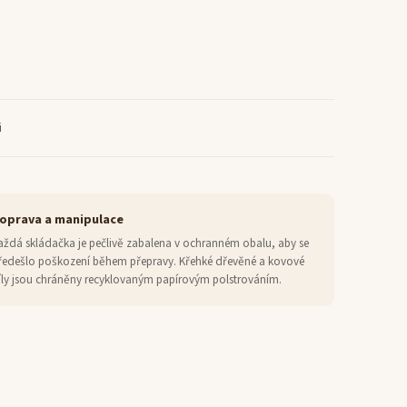
i
oprava a manipulace
aždá skládačka je pečlivě zabalena v ochranném obalu, aby se
ředešlo poškození během přepravy. Křehké dřevěné a kovové
íly jsou chráněny recyklovaným papírovým polstrováním.