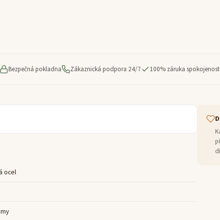
Bezpečná pokladna
Zákaznická podpora 24/7
100% záruka spokojenost
D
K
p
d
á ocel
amy