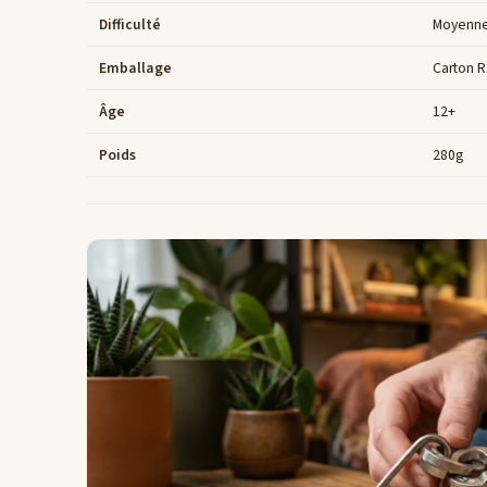
Difficulté
Moyenn
Emballage
Carton R
Âge
12+
Poids
280g