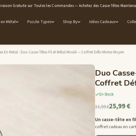
vraison Gratuite sur Toutes les Commandes — Achetez des Casse-Têtes Mainten
 en Métal
Puzzle Types
Shop By
Idées Cadeaux
Colle
es En Metal
/
Duo Casse-Têtes Fil et Métal Moulé — Coffret Défis Mixtes Moyen
Duo Casse-
Coffret Dé
En Stock
25,99 €
33,99 €
Un casse-tête en fi
coffret cadeau en cart