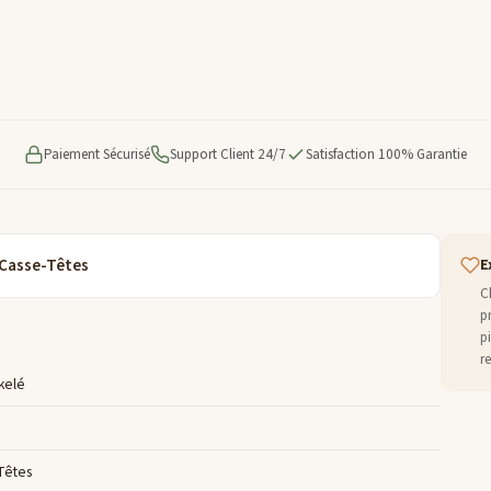
Paiement Sécurisé
Support Client 24/7
Satisfaction 100% Garantie
 Casse-Têtes
E
C
p
p
r
ckelé
Têtes