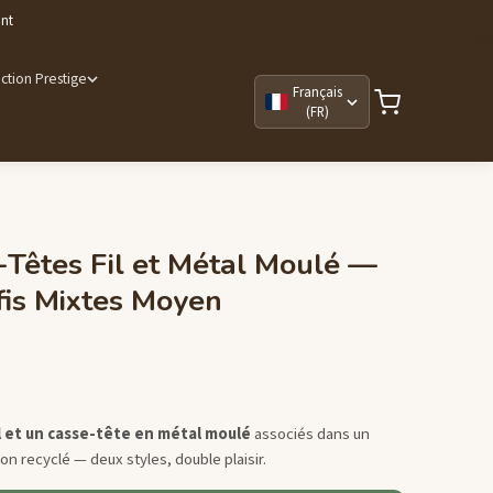
ant
ction Prestige
Français
(FR)
Têtes Fil et Métal Moulé —
fis Mixtes Moyen
l et un casse-tête en métal moulé
associés dans un
on recyclé — deux styles, double plaisir.