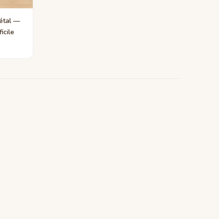
étal —
icile