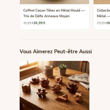
Coffret Casse-Têtes en Métal Moulé —
Collect
Trio de Défis Anneaux Moyen
Métal — 
38,99 €
6
49,99 €
77,99 €
Vous Aimerez Peut-être Aussi