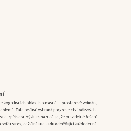
ní
ce kognitivních oblastí současně — prostorové vnímání,
problémů. Tato pečlivě vybraná progrese čtyř odlišných
 a trpělivost. Výzkum naznačuje, že pravidelné řešení
 snížit stres, což činí tuto sadu odměňující každodenní