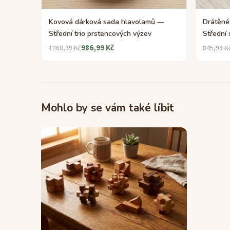
Kovová dárková sada hlavolamů —
Drátěné
Střední trio prstencových výzev
Střední
986,99 Kč
1268,99 Kč
845,99 K
Mohlo by se vám také líbit