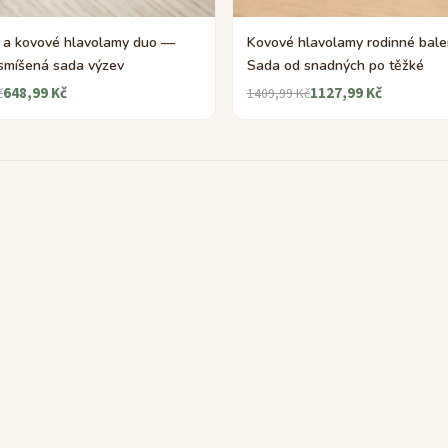
 a kovové hlavolamy duo —
Kovové hlavolamy rodinné bale
 smíšená sada výzev
Sada od snadných po těžké
648,99 Kč
1127,99 Kč
č
1409,99 Kč