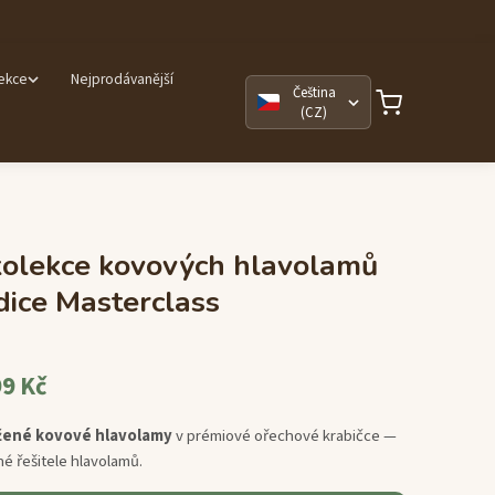
lekce
Nejprodávanější
Čeština
(CZ)
kolekce kovových hlavolamů
ice Masterclass
9 Kč
žené kovové hlavolamy
v prémiové ořechové krabičce —
é řešitele hlavolamů.