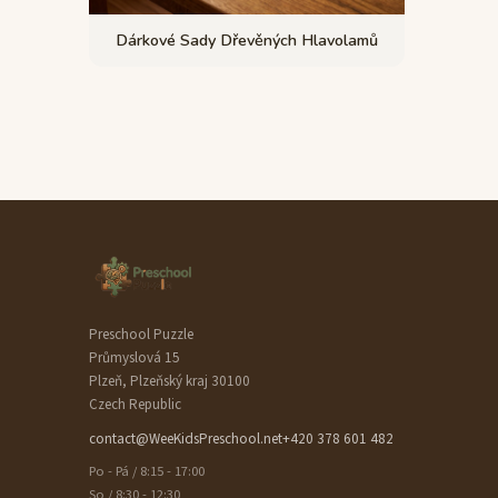
Dárkové Sady Dřevěných Hlavolamů
Preschool Puzzle
Průmyslová 15
Plzeň, Plzeňský kraj 30100
Czech Republic
contact@WeeKidsPreschool.net
+420 378 601 482
Po - Pá / 8:15 - 17:00
So / 8:30 - 12:30