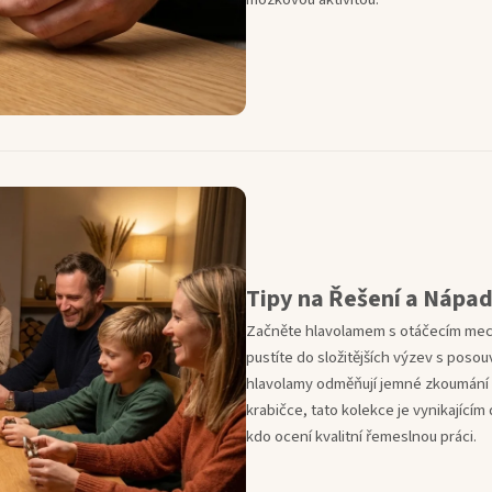
Tipy na Řešení a Nápa
Začněte hlavolamem s otáčecím mecha
pustíte do složitějších výzev s posou
hlavolamy odměňují jemné zkoumání 
krabičce, tato kolekce je vynikajíc
kdo ocení kvalitní řemeslnou práci.