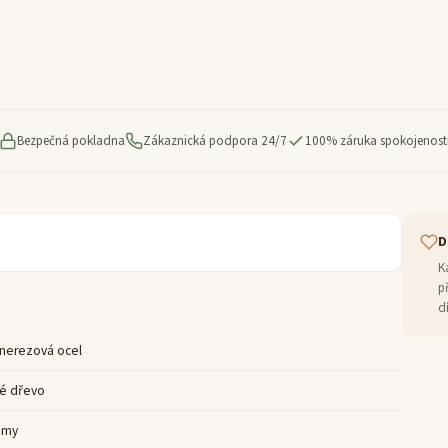
Bezpečná pokladna
Zákaznická podpora 24/7
100% záruka spokojenost
D
K
p
d
 nerezová ocel
é dřevo
amy