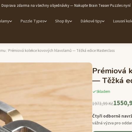
Doprava zdarma na všechny objednávky — Nakupte Brain Teaser Puzzles nyní
olamy
Puzzle Types
Shop By
Dárkové tipy
Luxusní ko
amu
/
Prémiová kolekce kovových hlavolamů — Těžká edice Masterclass
Prémiová 
— Těžká ed
Skladem
1550,9
1973,99 Kč
Čtyři odborně navr
vážná výzva pro oddan