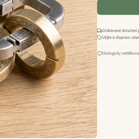
Očekávané doručení 
Užijte si dopravu zd
Ekologicky certifikov