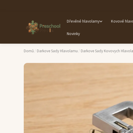
Dřevěné hlavolamy
Kovové hlav
Novinky
Domů
/
Darkove Sady Hlavolamu
/
Darkove Sady Kovovych Hlavol