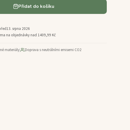
Přidat do košíku
před
13. srpna 2026
arma na objednávky nad 1409,99 Kč
ané materiály
|
Doprava s neutrálními emisemi CO2