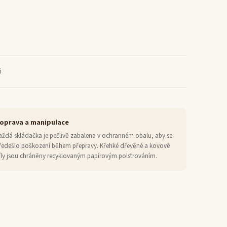
i
oprava a manipulace
aždá skládačka je pečlivě zabalena v ochranném obalu, aby se
ředešlo poškození během přepravy. Křehké dřevěné a kovové
íly jsou chráněny recyklovaným papírovým polstrováním.