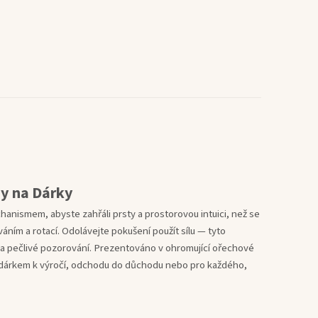
dy na Dárky
nismem, abyste zahřáli prsty a prostorovou intuici, než se
váním a rotací. Odolávejte pokušení použít sílu — tyto
a pečlivé pozorování. Prezentováno v ohromující ořechové
ím dárkem k výročí, odchodu do důchodu nebo pro každého,