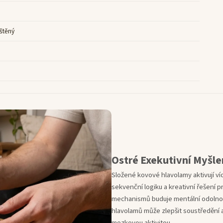
štěný
Ostré Exekutivní Myšle
Složené kovové hlavolamy aktivují ví
sekvenční logiku a kreativní řešení 
mechanismů buduje mentální odolnost
hlavolamů může zlepšit soustředění a
mozkovou aktivitou.