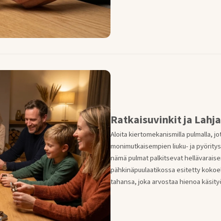
Ratkaisuvinkit ja Lahj
Aloita kiertomekanismilla pulmalla, j
monimutkaisempien liuku- ja pyörity
nämä pulmat palkitsevat hellävaraise
pähkinäpuulaatikossa esitetty kokoelm
tahansa, joka arvostaa hienoa käsity