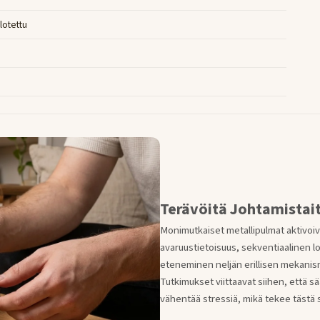
llotettu
Terävöitä Johtamistait
Monimutkaiset metallipulmat aktivoiva
avaruustietoisuus, sekventiaalinen l
eteneminen neljän erillisen mekanismi
Tutkimukset viittaavat siihen, että s
vähentää stressiä, mikä tekee tästä s