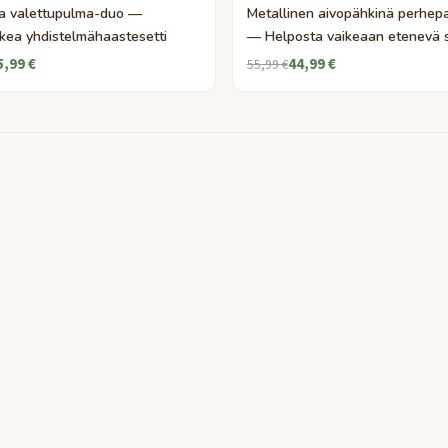
ja valettupulma-duo —
Metallinen aivopähkinä perhep
kea yhdistelmähaastesetti
— Helposta vaikeaan etenevä s
5,99 €
44,99 €
55,99 €