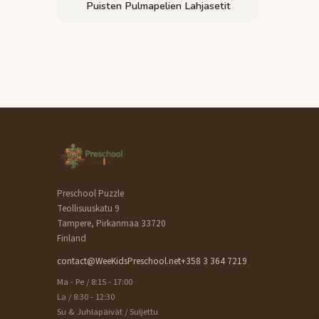
Puisten Pulmapelien Lahjasetit
Preschool Puzzle
Teollisuuskatu 9
Tampere, Pirkanmaa 33720
Finland
contact@WeeKidsPreschool.net
+358 3 364 7219
Ma - Pe / 8:15 - 17:00
La / 8:30 - 12:30
Su & Juhlapäivät / Suljettu