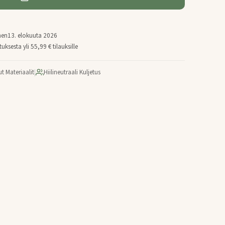
nen
13. elokuuta 2026
uksesta yli 55,99 € tilauksille
ut Materiaalit
|
Hiilineutraali Kuljetus