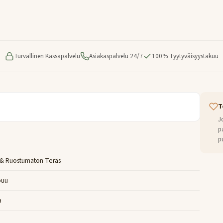
Turvallinen Kassapalvelu
Asiakaspalvelu 24/7
100% Tyytyväisyystakuu
T
J
p
p
 & Ruostumaton Teräs
puu
a