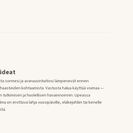
aideat
otta sormesi ja avaruusintuitiosi lämpenevät ennen
shaasteiden kohtaamista. Vastusta halua käyttää voimaa —
n tutkimisen ja huolellisen havainnoinnin. Upeassa
a on erottuva lahja vuosipäiville, eläkejuhliin tai kenelle
ötä.