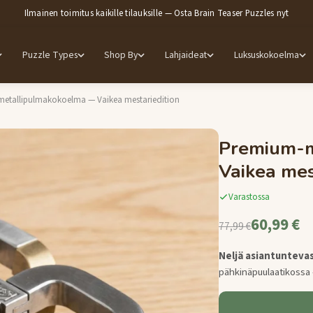
Ilmainen toimitus kaikille tilauksille — Osta Brain Teaser Puzzles nyt
Puzzle Types
Shop By
Lahjaideat
Luksuskokoelma
etallipulmakokoelma — Vaikea mestariedition
Premium-m
Vaikea mes
Varastossa
60,99 €
77,99 €
Neljä asiantuntevas
pähkinäpuulaatikossa —