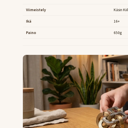
Viimeistely
Käsin Kii
Ikä
16+
Paino
650g