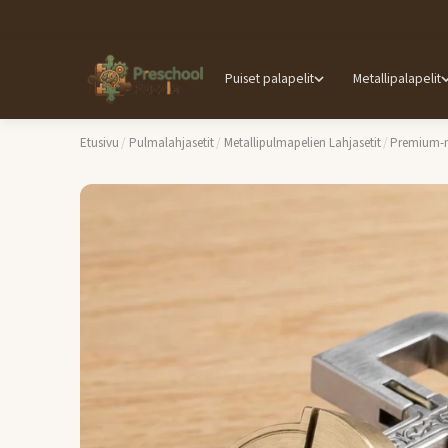
Puiset palapelit
Metallipalapelit
Etusivu
/
Pulmalahjasetit
/
Metallipulmapelien Lahjasetit
/
Premium-m