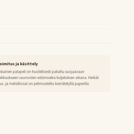
oimitus ja käsittely
okainen palapeli on huolellisesti pakattu suojaavaan
akkaukseen vaurioiden estämiseksi kuljetuksen aikana. Herkät
uu- ja metalliosat on pehmustettu kierrätetyllä paperilla.