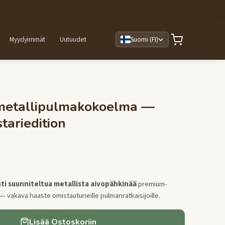
Myydyimmät
Uutuudet
Suomi (FI)
etallipulmakokoelma —
tariedition
ti suunniteltua metallista aivopähkinää
premium-
 vakava haaste omistautuneille pulmanratkaisijoille.
Lisää Ostoskoriin