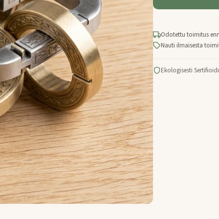
Odotettu toimitus en
Nauti ilmaisesta toimit
Ekologisesti Sertifioid