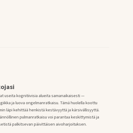
ojasi
t useita kognitiivisia alueita samanaikaisesti —
ogiikka ja luova ongelmanratkaisu. Tämä huolella koottu
n läpi kehittää henkistä kestävyyttä ja kärsivällisyyttä.
äännöllinen pulmanratkaisu voi parantaa keskittymistä ja
etistä palkitsevan päivittäisen aivoharjoituksen.