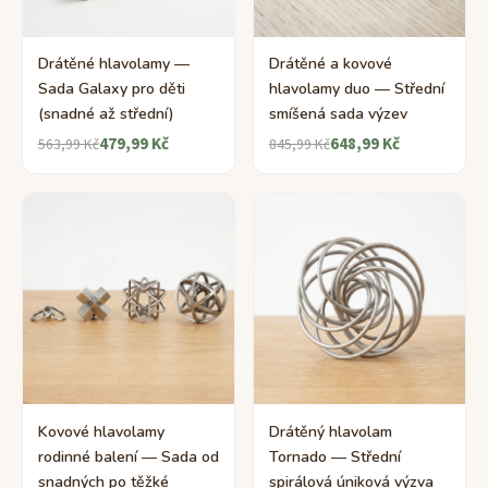
Drátěné hlavolamy —
Drátěné a kovové
Sada Galaxy pro děti
hlavolamy duo — Střední
(snadné až střední)
smíšená sada výzev
479,99 Kč
648,99 Kč
563,99 Kč
845,99 Kč
Kovové hlavolamy
Drátěný hlavolam
rodinné balení — Sada od
Tornado — Střední
snadných po těžké
spirálová úniková výzva