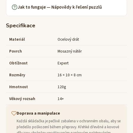
Jak to funguje — Nápovědy k řešení puzzlů
Specifikace
Materiál
Ocelový drát
Povrch
Mosazný nátěr
Obtížnost
Expert
Rozměry
16 × 10 × 8 cm
Hmotnost
120g
Věkový rozsah
14+
Doprava a manipulace
Každá skládačka je pečlivě zabalena v ochranném obalu, aby se
předešlo poškození během přepravy. Křehké dřevěné a kovové