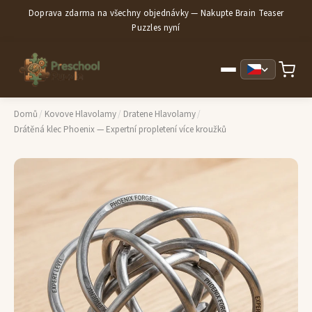
Doprava zdarma na všechny objednávky — Nakupte Brain Teaser
Puzzles nyní
Domů
/
Kovove Hlavolamy
/
Dratene Hlavolamy
/
Drátěná klec Phoenix — Expertní propletení více kroužků