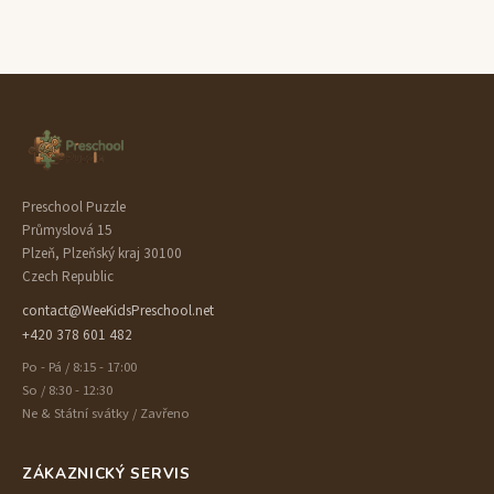
Preschool Puzzle
Průmyslová 15
Plzeň, Plzeňský kraj 30100
Czech Republic
contact@WeeKidsPreschool.net
+420 378 601 482
Po - Pá / 8:15 - 17:00
So / 8:30 - 12:30
Ne & Státní svátky / Zavřeno
ZÁKAZNICKÝ SERVIS