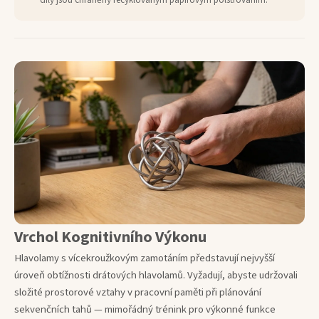
díly jsou chráněny recyklovaným papírovým polstrováním.
Vrchol Kognitivního Výkonu
Hlavolamy s vícekroužkovým zamotáním představují nejvyšší
úroveň obtížnosti drátových hlavolamů. Vyžadují, abyste udržovali
složité prostorové vztahy v pracovní paměti při plánování
sekvenčních tahů — mimořádný trénink pro výkonné funkce