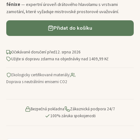
fénixe
— expertní úroveň drátového hlavolamu s vrstvami
zamotání, které vyžaduje mistrovské prostorové uvažování.
Přidat do košíku
Očekávané doručení před
12. srpna 2026
Užijte si dopravu zdarma na objednávky nad 1409,99 Kč
Ekologicky certifikované materiály
|
Doprava s neutrálními emisemi CO2
Bezpečná pokladna
Zákaznická podpora 24/7
100% záruka spokojenosti