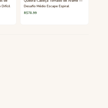
as de
Quebra-Cabeça Tornado de Arame —
Difícil
Desafio Médio Escape Espiral
R$78.99