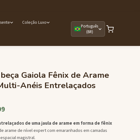
esente
Coleção Luxo
Português
(BR)
beça Gaiola Fênix de Arame
ulti-Anéis Entrelaçados
99
ntrelaçados de uma jaula de arame em forma de fênix
de arame de nível expert com emaranhados em camadas
espacial magistral.