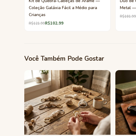
Kit de Quebra-Cabeças de Arame —
Duo de 
Coleção Galáxia Fácil a Médio para
Metal —
Crianças
R$181.99
R$102.99
R$121.99
Você Também Pode Gostar