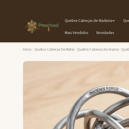
Quebra-Cabeças de Madeira
Que
Mais Vendidos
Novidades
Início
/
Quebra Cabecas De Metal
/
Quebra Cabecas De Arame
/
Queb