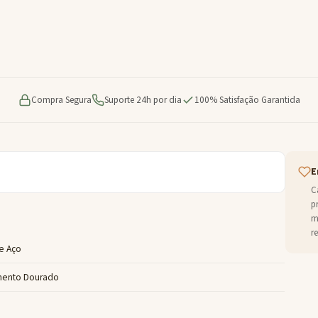
Compra Segura
Suporte 24h por dia
100% Satisfação Garantida
E
C
p
m
r
e Aço
mento Dourado