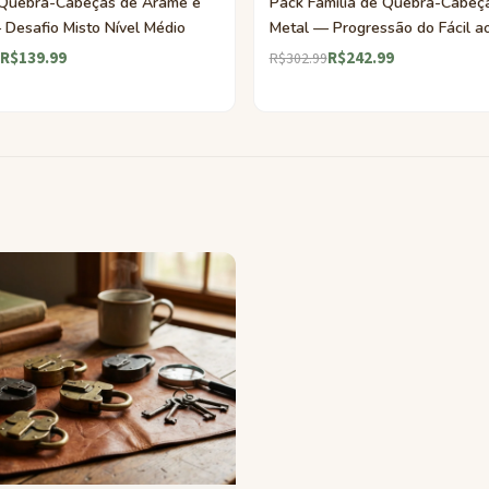
Quebra-Cabeças de Arame e
Pack Família de Quebra-Cabeç
 Desafio Misto Nível Médio
Metal — Progressão do Fácil ao 
R$139.99
R$242.99
R$302.99