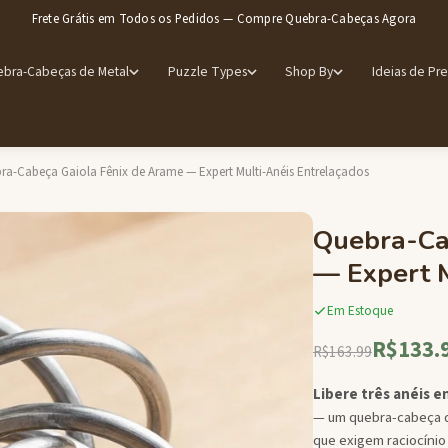
Frete Grátis em Todos os Pedidos — Compre Quebra-Cabeças Agora
bra-Cabeças de Metal
Puzzle Types
Shop By
Ideias de Pr
ra-Cabeça Gaiola Fênix de Arame — Expert Multi-Anéis Entrelaçados
Quebra-Ca
— Expert M
Em Estoque
R$133.
R$163.99
Libere três anéis e
— um quebra-cabeça 
que exigem raciocínio 