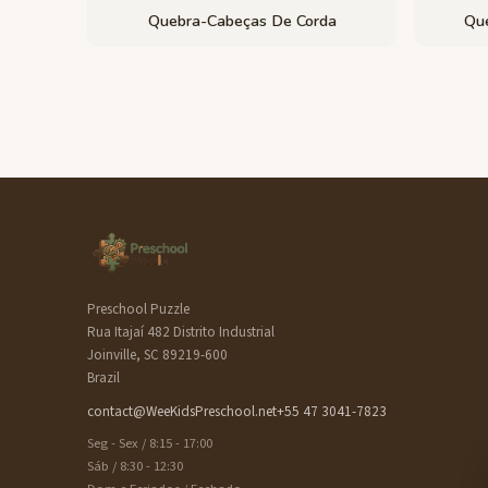
Quebra-Cabeças De Corda
Qu
Preschool Puzzle
Rua Itajaí 482 Distrito Industrial
Joinville, SC 89219-600
Brazil
contact@WeeKidsPreschool.net
+55 47 3041-7823
Seg - Sex / 8:15 - 17:00
Sáb / 8:30 - 12:30