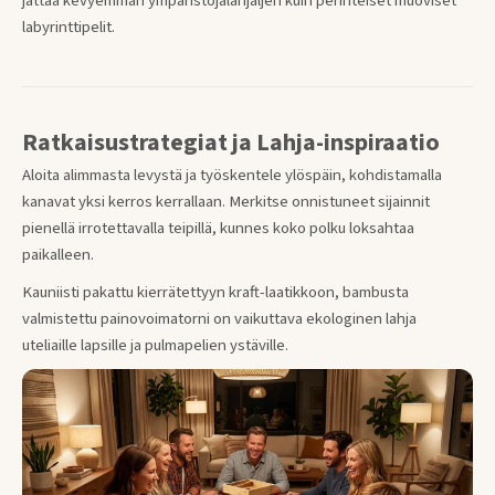
jättää kevyemmän ympäristöjalanjäljen kuin perinteiset muoviset
labyrinttipelit.
Ratkaisustrategiat ja Lahja-inspiraatio
Aloita alimmasta levystä ja työskentele ylöspäin, kohdistamalla
kanavat yksi kerros kerrallaan. Merkitse onnistuneet sijainnit
pienellä irrotettavalla teipillä, kunnes koko polku loksahtaa
paikalleen.
Kauniisti pakattu kierrätettyyn kraft-laatikkoon, bambusta
valmistettu painovoimatorni on vaikuttava ekologinen lahja
uteliaille lapsille ja pulmapelien ystäville.