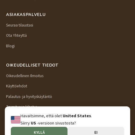
ASIAKASPALVELU
Seuraa tilaustasi
Ota Yhteyttä
Blogi
OIKEUDELLISET TIEDOT
Oikeudellinen Ilmoitus
Käyttöehdot
Palautus- ja hyvityskäytäntö
Toimitus ja lähetys
Havaitsimme, että olet
United States
.
Tietosuojakäytäntö
Siirry
US
-versioon sivustosta?
KYLLÄ
EI