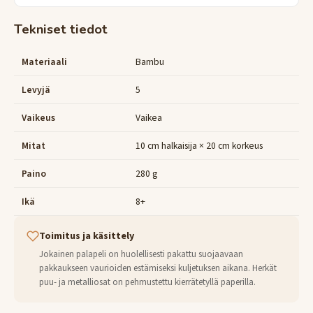
Tekniset tiedot
Materiaali
Bambu
Levyjä
5
Vaikeus
Vaikea
Mitat
10 cm halkaisija × 20 cm korkeus
Paino
280 g
Ikä
8+
Toimitus ja käsittely
Jokainen palapeli on huolellisesti pakattu suojaavaan
pakkaukseen vaurioiden estämiseksi kuljetuksen aikana. Herkät
puu- ja metalliosat on pehmustettu kierrätetyllä paperilla.