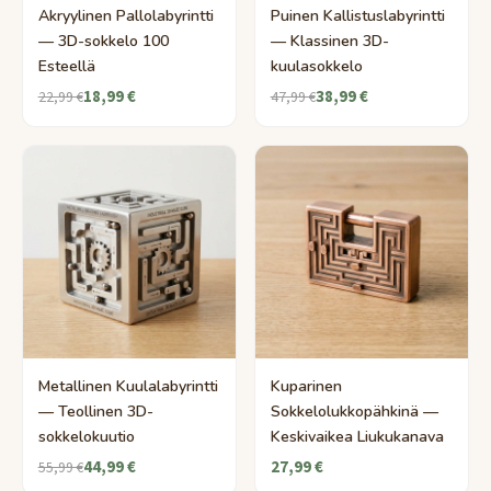
Akryylinen Pallolabyrintti
Puinen Kallistuslabyrintti
— 3D-sokkelo 100
— Klassinen 3D-
Esteellä
kuulasokkelo
18,99 €
38,99 €
22,99 €
47,99 €
Metallinen Kuulalabyrintti
Kuparinen
— Teollinen 3D-
Sokkelolukkopähkinä —
sokkelokuutio
Keskivaikea Liukukanava
44,99 €
27,99 €
55,99 €