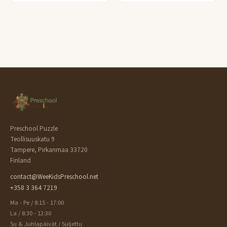
Preschool Puzzle
Teollisuuskatu 9
Tampere, Pirkanmaa 33720
Finland
contact@WeeKidsPreschool.net
+358 3 364 7219
Ma - Pe / 8:15 - 17:00
La / 8:30 - 12:30
Su & Juhlapäivät / Suljettu