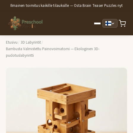
Ilmainen toimitus kaikille tilauksille — Osta Brain Teaser Puzzles nyt
Etusivu
/
3D Labyrintit
/
Bambusta Valmistettu Painovoimatorni — Ekologinen 3D-
pudotuslabyrintti