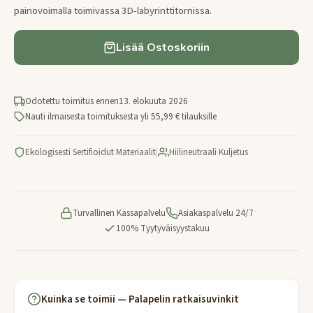
painovoimalla toimivassa 3D-labyrinttitornissa.
Lisää Ostoskoriin
Odotettu toimitus ennen
13. elokuuta 2026
Nauti ilmaisesta toimituksesta yli 55,99 € tilauksille
Ekologisesti Sertifioidut Materiaalit
|
Hiilineutraali Kuljetus
Turvallinen Kassapalvelu
Asiakaspalvelu 24/7
100% Tyytyväisyystakuu
Kuinka se toimii — Palapelin ratkaisuvinkit