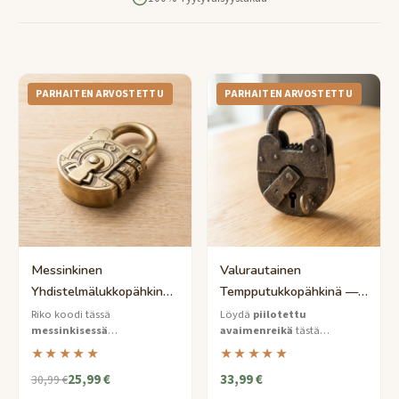
PARHAITEN ARVOSTETTU
PARHAITEN ARVOSTETTU
Messinkinen
Valurautainen
Yhdistelmälukkopähkinä
Tempputukkopähkinä —
— Keskivaikea
Vaikea Piilotettu
Riko koodi tässä
Löydä
piilotettu
messinkisessä
avaimenreikä
tästä
Tempputukko
Avaimenreikä
temppulukossa
—
valurautaisesta
★★★★★
★★★★★
yhdistelmä on piilotettu
tempputukkopähkinästä —
25,99 €
33,99 €
näkyville, jos tiedät, mistä
väkivalta ei auta sinua täällä.
30,99 €
etsiä.