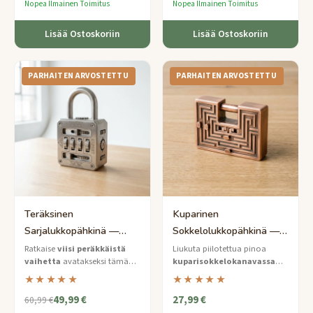
Nopea Ilmainen Toimitus
Nopea Ilmainen Toimitus
Lisää Ostoskoriin
Lisää Ostoskoriin
PARHAITEN ARVOSTETTU
PARHAITEN ARVOSTETTU
Teräksinen
Kuparinen
Sarjalukkopähkinä —
Sokkelolukkopähkinä —
Asiantuntijatason
Keskivaikea Liukukanava
Ratkaise
viisi peräkkäistä
Liukuta piilotettua pinoa
vaihetta
avatakseksi tämä
kuparisokkelokanavassa
Monivaihelukko
harjatusta teräksestä
vapauttaaksesi tämän
★★★★★
★★★★★
valmistettu lukkopähkinä —
ainutlaatuisen lukkopähkinän.
49,99 €
27,99 €
jokainen vaihe avaa
60,99 €
seuraavan vihjeen.