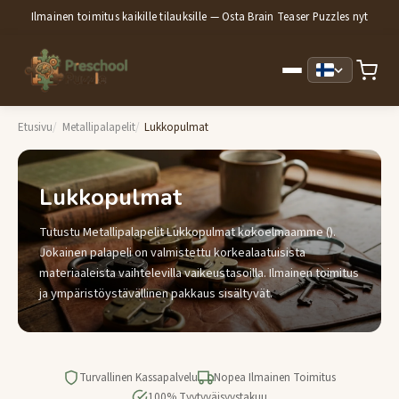
Ilmainen toimitus kaikille tilauksille — Osta Brain Teaser Puzzles nyt
Etusivu
Metallipalapelit
Lukkopulmat
Lukkopulmat
Tutustu Metallipalapelit Lukkopulmat kokoelmaamme ().
Jokainen palapeli on valmistettu korkealaatuisista
materiaaleista vaihtelevilla vaikeustasoilla. Ilmainen toimitus
ja ympäristöystävällinen pakkaus sisältyvät.
Turvallinen Kassapalvelu
Nopea Ilmainen Toimitus
100% Tyytyväisyystakuu