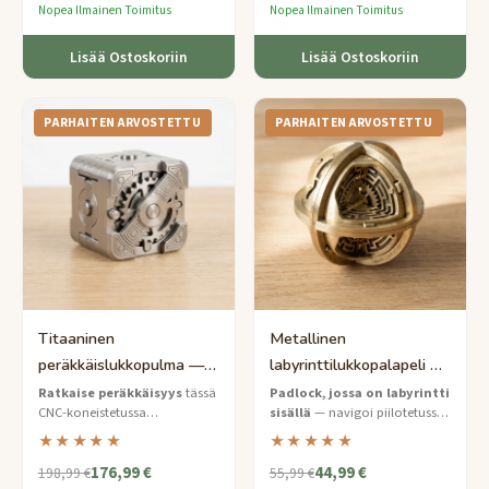
Nopea Ilmainen Toimitus
Nopea Ilmainen Toimitus
Lisää Ostoskoriin
Lisää Ostoskoriin
PARHAITEN ARVOSTETTU
PARHAITEN ARVOSTETTU
Titaaninen
Metallinen
peräkkäislukkopulma —
labyrinttilukkopalapeli —
Asiantuntijatason
Ekspertti sisäinen
Ratkaise peräkkäisyys
tässä
Padlock, jossa on labyrintti
CNC-koneistetussa
sisällä
— navigoi piilotetussa
koneistettu mekanismi
sokkelomekanismi
titaanilukkopulmassa —
labyrintissä vain tuntoaisti
★★★★★
★★★★★
asiantuntijatason mekaaninen
avulla löytääksesi yhdistelmän
176,99 €
44,99 €
aivopulma, jossa on
ja avataksesi sen.
198,99 €
55,99 €