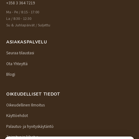
+358 3 364 7219
Ma - Pe / 8:15 - 17:00
La / 8:30 - 12:30
Su & Juhlapäivät / Suljettu
ASIAKASPALVELU
Seuraa tilaustasi
Ota Yhteyttä
Blogi
OIKEUDELLISET TIEDOT
Oikeudellinen Ilmoitus
Käyttöehdot
Palautus- ja hyvityskäytäntö
Toimitus ja lähetys