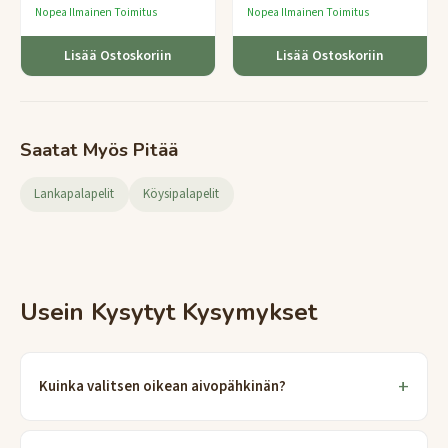
ilmailuteollisuuden tarkkuus.
Nopea Ilmainen Toimitus
Nopea Ilmainen Toimitus
Lisää Ostoskoriin
Lisää Ostoskoriin
Saatat Myös Pitää
Lankapalapelit
Köysipalapelit
Usein Kysytyt Kysymykset
Kuinka valitsen oikean aivopähkinän?