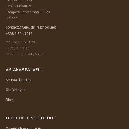
Preschool Puzzle
Teollisuuskatu 9
Tampere, Pirkanmaa 33720
Finland
contact@WeeKidsPreschool.net
+358 3 364 7219
Ma - Pe / 8:15 - 17:00
La / 8:30 - 12:30
Su & Juhlapäivät / Suljettu
ASIAKASPALVELU
Seuraa tilaustasi
Ota Yhteyttä
Blogi
OIKEUDELLISET TIEDOT
Oikeudellinen Ilmoitus