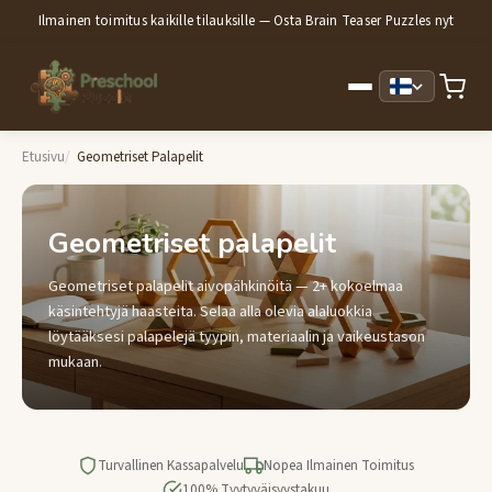
Ilmainen toimitus kaikille tilauksille — Osta Brain Teaser Puzzles nyt
Etusivu
Geometriset Palapelit
Geometriset palapelit
Geometriset palapelit aivopähkinöitä — 2+ kokoelmaa
käsintehtyjä haasteita. Selaa alla olevia alaluokkia
löytääksesi palapelejä tyypin, materiaalin ja vaikeustason
mukaan.
Turvallinen Kassapalvelu
Nopea Ilmainen Toimitus
100% Tyytyväisyystakuu