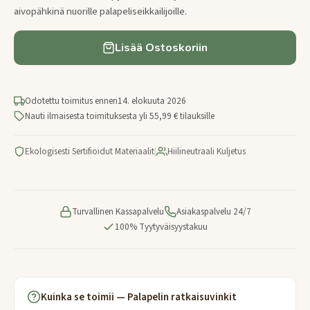
aivopähkinä nuorille palapeliseikkailijoille.
Lisää Ostoskoriin
Odotettu toimitus ennen
14. elokuuta 2026
Nauti ilmaisesta toimituksesta yli 55,99 € tilauksille
Ekologisesti Sertifioidut Materiaalit
|
Hiilineutraali Kuljetus
Turvallinen Kassapalvelu
Asiakaspalvelu 24/7
100% Tyytyväisyystakuu
Kuinka se toimii — Palapelin ratkaisuvinkit