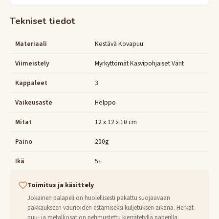
Tekniset tiedot
Materiaali
Kestävä Kovapuu
Viimeistely
Myrkyttömät Kasvipohjaiset Värit
Kappaleet
3
Vaikeusaste
Helppo
Mitat
12 x 12 x 10 cm
Paino
200g
Ikä
5+
Toimitus ja käsittely
Jokainen palapeli on huolellisesti pakattu suojaavaan
pakkaukseen vaurioiden estämiseksi kuljetuksen aikana. Herkät
puu- ja metalliosat on pehmustettu kierrätetyllä paperilla.