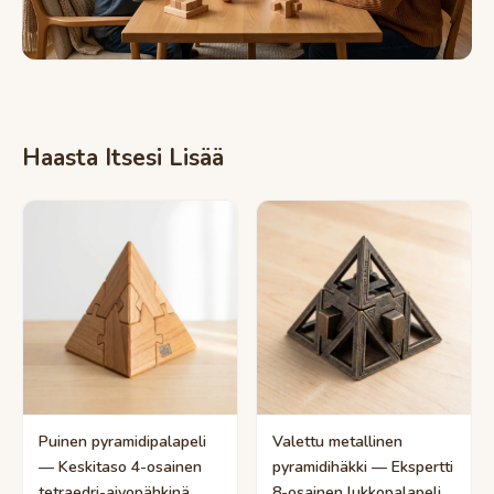
Haasta Itsesi Lisää
Puinen pyramidipalapeli
Valettu metallinen
— Keskitaso 4-osainen
pyramidihäkki — Ekspertti
tetraedri-aivopähkinä
8-osainen lukkopalapeli