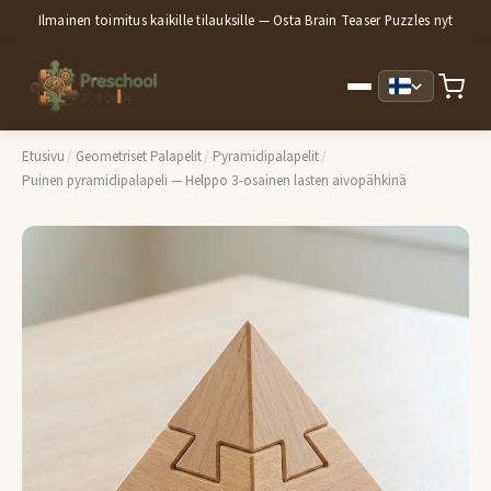
Ilmainen toimitus kaikille tilauksille — Osta Brain Teaser Puzzles nyt
Etusivu
/
Geometriset Palapelit
/
Pyramidipalapelit
/
Puinen pyramidipalapeli — Helppo 3-osainen lasten aivopähkinä