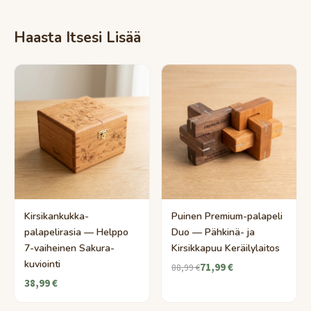
Haasta Itsesi Lisää
Kirsikankukka-
Puinen Premium-palapeli
palapelirasia — Helppo
Duo — Pähkinä- ja
7-vaiheinen Sakura-
Kirsikkapuu Keräilylaitos
kuviointi
71,99 €
88,99 €
38,99 €