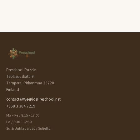
Preschool Puzzle
Teollisuuskatu 9
Tampere, Pirkanmaa 33720
Finland
contact@WeeKidsPreschool.net
+358 3 364 7219
Ma - Pe / 8:15 - 17:00
La / 8:30 - 12:30
Su & Juhlapäivät / Suljettu