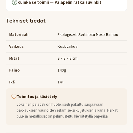
Kuinka se toimii — Palapelin ratkaisuvinkit
Tekniset tiedot
Materiaali
Ekologisesti Sertifioitu Moso-Bambu
Vaikeus
Keskivaikea
Mitat
9 × 9 × 9 cm
Paino
140g
Ikä
14+
Toimitus ja käsittely
Jokainen palapeli on huolellisesti pakattu suojaavaan
pakkaukseen vaurioiden estämiseksi kuljetuksen aikana. Herkät
puu- ja metalliosat on pehmustettu kierrätetyllä paperilla.