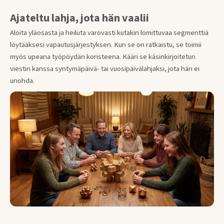
Ajateltu lahja, jota hän vaalii
Aloita yläosasta ja heiluta varovasti kutakin lomittuvaa segmenttiä
löytääksesi vapautusjärjestyksen. Kun se on ratkaistu, se toimii
myös upeana työpöydän koristeena. Kääri se käsinkirjoitetun
viestin kanssa syntymäpäivä- tai vuosipäivälahjaksi, jota hän ei
unohda.