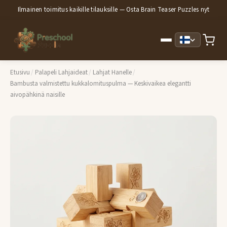
Ilmainen toimitus kaikille tilauksille — Osta Brain Teaser Puzzles nyt
Etusivu
/
Palapeli Lahjaideat
/
Lahjat Hanelle
/
Bambusta valmistettu kukkalomituspulma — Keskivaikea elegantti
aivopähkinä naisille