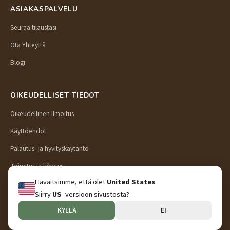
ASIAKASPALVELU
Seuraa tilaustasi
Ota Yhteyttä
Blogi
OIKEUDELLISET TIEDOT
Oikeudellinen Ilmoitus
Käyttöehdot
Palautus- ja hyvityskäytäntö
Toimitus ja lähetys
Havaitsimme, että olet
United States
.
Tietosuojakäytäntö
Siirry
US
-versioon sivustosta?
KYLLÄ
EI
© 2026 Preschool Puzzle. Kaikki oikeudet pidätetään.