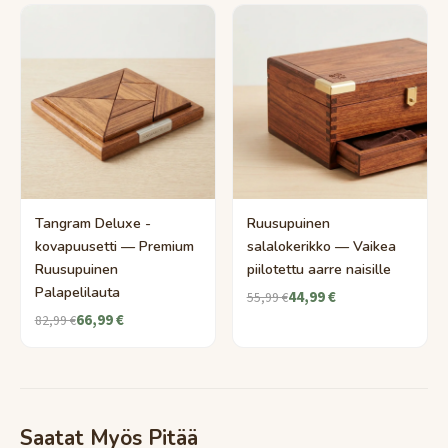
Tangram Deluxe -
Ruusupuinen
kovapuusetti — Premium
salalokerikko — Vaikea
Ruusupuinen
piilotettu aarre naisille
Palapelilauta
44,99 €
55,99 €
66,99 €
82,99 €
Saatat Myös Pitää