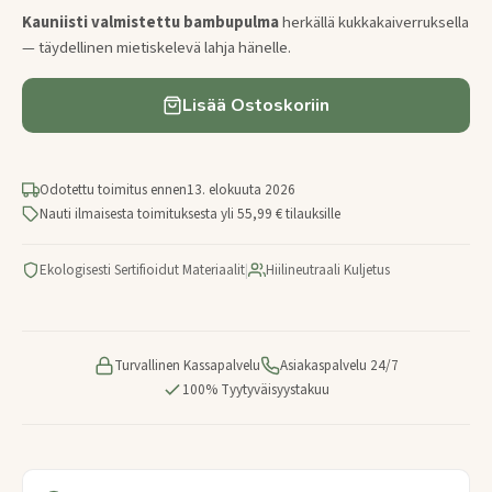
Kauniisti valmistettu bambupulma
herkällä kukkakaiverruksella
— täydellinen mietiskelevä lahja hänelle.
Lisää Ostoskoriin
Odotettu toimitus ennen
13. elokuuta 2026
Nauti ilmaisesta toimituksesta yli 55,99 € tilauksille
Ekologisesti Sertifioidut Materiaalit
|
Hiilineutraali Kuljetus
Turvallinen Kassapalvelu
Asiakaspalvelu 24/7
100% Tyytyväisyystakuu