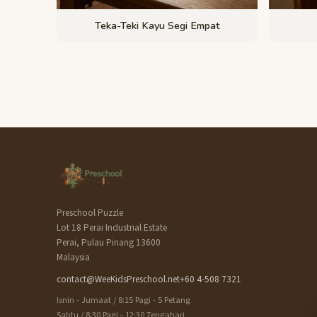
Teka-Teki Kayu Segi Empat
Preschool Puzzle
Lot 18 Perai Industrial Estate
Perai, Pulau Pinang 13600
Malaysia
contact@WeeKidsPreschool.net
+60 4-508 7321
Isnin - Jumaat / 8:15 Pagi - 5 Petang
Sabtu / 8:30 Pagi - 12:30 Tengahari