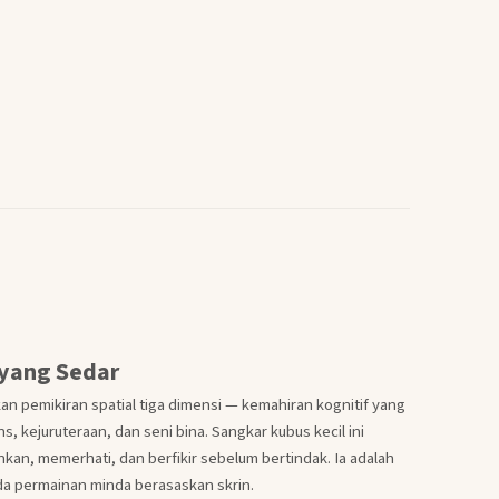
 yang Sedar
n pemikiran spatial tiga dimensi — kemahiran kognitif yang
s, kejuruteraan, dan seni bina. Sangkar kubus kecil ini
n, memerhati, dan berfikir sebelum bertindak. Ia adalah
ada permainan minda berasaskan skrin.