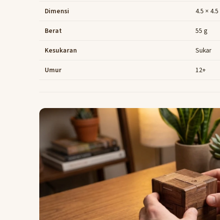
Dimensi
4.5 × 4.5
Berat
55 g
Kesukaran
Sukar
Umur
12+