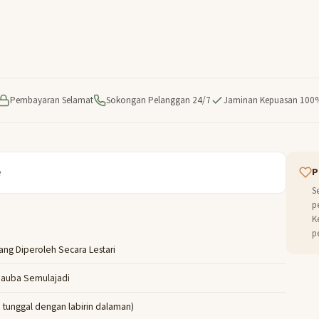
Pembayaran Selamat
Sokongan Pelanggan 24/7
Jaminan Kepuasan 100
e
P
S
p
K
p
ang Diperoleh Secara Lestari
rnauba Semulajadi
 tunggal dengan labirin dalaman)