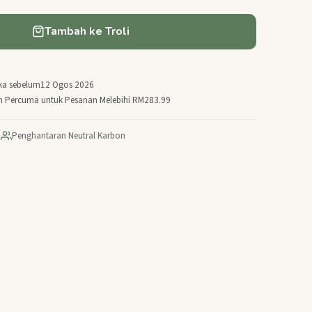
Tambah ke Troli
ka sebelum
12 Ogos 2026
n Percuma untuk Pesanan Melebihi RM283.99
|
Penghantaran Neutral Karbon