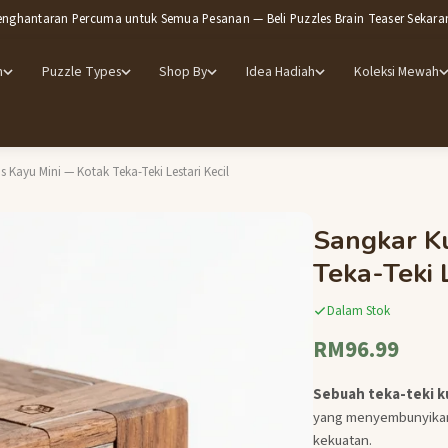
enghantaran Percuma untuk Semua Pesanan — Beli Puzzles Brain Teaser Sekara
m
Puzzle Types
Shop By
Idea Hadiah
Koleksi Mewah
 Kayu Mini — Kotak Teka-Teki Lestari Kecil
Sangkar K
Teka-Teki L
Dalam Stok
RM96.99
Sebuah teka-teki k
yang menyembunyikan
kekuatan.