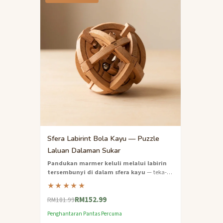
Sfera Labirint Bola Kayu — Puzzle
Laluan Dalaman Sukar
Pandukan marmer keluli melalui labirin
tersembunyi di dalam sfera kayu
— teka-
teki labirin buatan tangan yang sukar yang
★★★★★
menguji kesabaran dan ketepatan.
RM152.99
RM181.99
Penghantaran Pantas Percuma