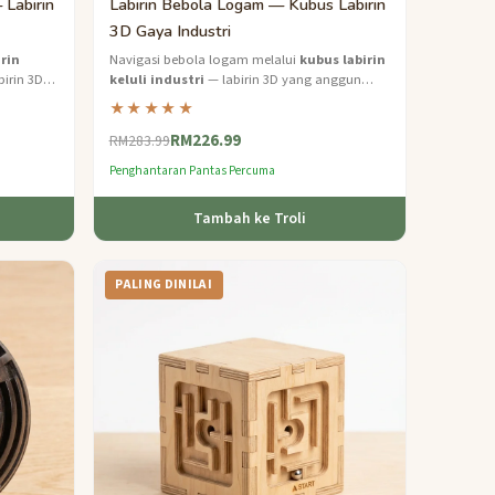
 Labirin
Labirin Bebola Logam — Kubus Labirin
3D Gaya Industri
irin
Navigasi bebola logam melalui
kubus labirin
irin 3D
keluli industri
— labirin 3D yang anggun
untuk peminat teka-teki.
★★★★★
RM226.99
RM283.99
Penghantaran Pantas Percuma
Tambah ke Troli
PALING DINILAI