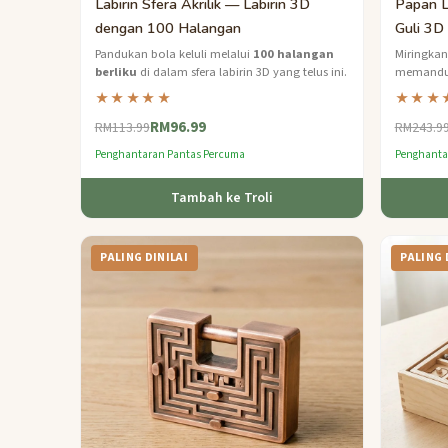
Labirin Sfera Akrilik — Labirin 3D
Papan L
dengan 100 Halangan
Guli 3D 
Pandukan bola keluli melalui
100 halangan
Miringka
berliku
di dalam sfera labirin 3D yang telus ini.
memandu m
— cabaran
★★★★★
★★★
RM96.99
RM113.99
RM243.9
Penghantaran Pantas Percuma
Penghanta
Tambah ke Troli
PALING DINILAI
PALING 