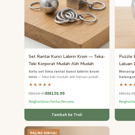
Set Rantai Kunci Labirin Krom — Teka-
Puzzle 
Teki Korporat Mudah Alih Mudah
Laluan 
Satu set lima rantai kunci labirin krom
Menaviga
mini
— teka-teki mudah alih bersaiz poket
halanga
yang menjadikan hadiah korporat yang tidak
— terlari
★★★★★
★★★
dapat dilupakan.
RM130.99
RM158.99
RM141.9
Penghantaran Pantas Percuma
Penghanta
Tambah ke Troli
PALING DINILAI