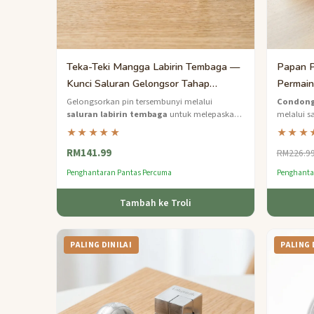
Teka-Teki Mangga Labirin Tembaga —
Papan P
Kunci Saluran Gelongsor Tahap
Permain
Sederhana
Sederh
Gelongsorkan pin tersembunyi melalui
Condong,
saluran labirin tembaga
untuk melepaskan
melalui s
pengikat pada teka-teki mangga unik ini.
labirin t
★★★★★
★★★
dan kesab
RM141.99
RM226.9
Penghantaran Pantas Percuma
Penghanta
Tambah ke Troli
PALING DINILAI
PALING 