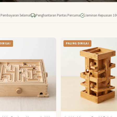
Pembayaran Selamat
Penghantaran Pantas Percuma
Jaminan Kepuasan 1
DINILAI
PALING DINILAI