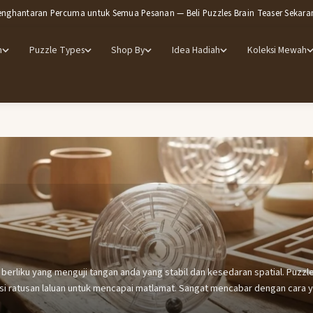
enghantaran Percuma untuk Semua Pesanan — Beli Puzzles Brain Teaser Sekara
m
Puzzle Types
Shop By
Idea Hadiah
Koleksi Mewah
ng berliku yang menguji tangan anda yang stabil dan kesedaran spatial. Puzzl
si ratusan laluan untuk mencapai matlamat. Sangat mencabar dengan cara y