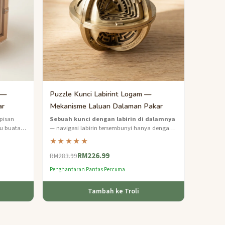
 —
Puzzle Kunci Labirint Logam —
ar
Mekanisme Laluan Dalaman Pakar
pisan
Sebuah kunci dengan labirin di dalamnya
yu buatan
— navigasi labirin tersembunyi hanya dengan
emaja dan
rasa untuk mencari kombinasi dan
★★★★★
membukanya.
RM226.99
RM283.99
Penghantaran Pantas Percuma
Tambah ke Troli