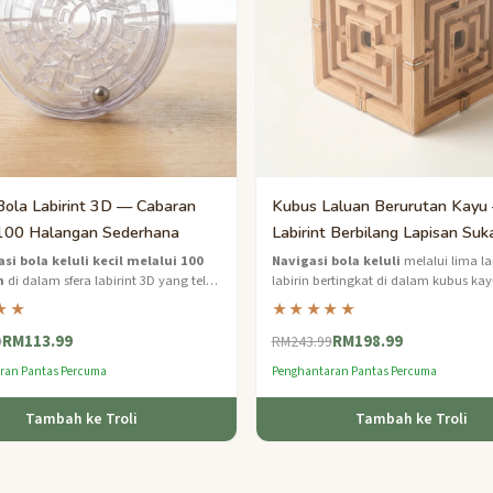
Bola Labirint 3D — Cabaran
Kubus Laluan Berurutan Kayu
100 Halangan Sederhana
Labirint Berbilang Lapisan Suk
si bola keluli kecil melalui 100
Navigasi bola keluli
melalui lima la
n
di dalam sfera labirint 3D yang telus
labirin bertingkat di dalam kubus ka
s kami yang paling ketagihan.
tangan ini — cabaran serius untuk r
★★
★★★★★
dewasa.
RM113.99
RM198.99
9
RM243.99
ran Pantas Percuma
Penghantaran Pantas Percuma
Tambah ke Troli
Tambah ke Troli