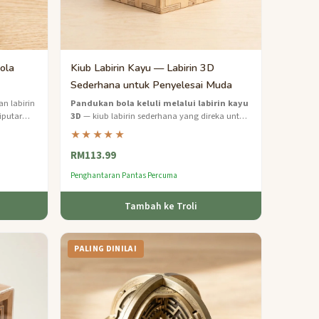
Bola
Kiub Labirin Kayu — Labirin 3D
Sederhana untuk Penyelesai Muda
an labirin
Pandukan bola keluli melalui labirin kayu
iputar
3D
— kiub labirin sederhana yang direka untuk
g
minda ingin tahu berumur 9 hingga 12 tahun.
★★★★★
RM113.99
Penghantaran Pantas Percuma
Tambah ke Troli
PALING DINILAI