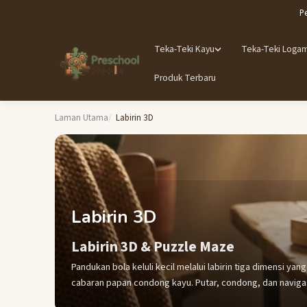
P
Teka-Teki Kayu
Teka-Teki Loga
Produk Terbaru
Laman Utama
Labirin 3D
Labirin 3D
Labirin 3D & Puzzle Maze
Pandukan bola keluli kecil melalui labirin tiga dimensi ya
cabaran papan condong kayu. Putar, condong, dan naviga