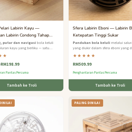
elari Labirin Kayu —
Sfera Labirin Eboni — Labirin 
an Labirin Condong Tahap
Ketepatan Tinggi Sukar
ana
 putar dan navigasi
bola keluli
Pandukan bola keluli
melalui salur
aluran kayu yang berliku — satu
yang diukir dalam sfera eboni yang d
angan yang meningkatkan koordinasi
dengan tepat — teka-teki mewah yan
★★
★★★★★
aran.
menyentuh.
RM198.99
RM509.99
9
ran Pantas Percuma
Penghantaran Pantas Percuma
Tambah ke Troli
Tambah ke Troli
DINILAI
PALING DINILAI