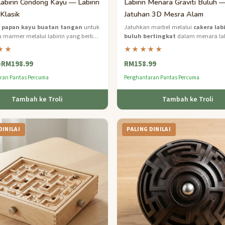
abirin Condong Kayu — Labirin
Labirin Menara Graviti Buluh —
Klasik
Jatuhan 3D Mesra Alam
n
papan kayu buatan tangan
untuk
Jatuhkan marbel melalui
cakera lab
armer melalui labirin yang berliku
buluh bertingkat
dalam menara lab
 3D yang abadi.
berkuasa graviti ini.
★★
★★★★★
RM198.99
RM158.99
9
ran Pantas Percuma
Penghantaran Pantas Percuma
Tambah ke Troli
Tambah ke Troli
DINILAI
PALING DINILAI