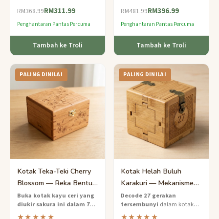
mendedahkan ruang rahsia di
teka-teki Jepun walnut ini —
RM311.99
RM396.99
dalam kotak teka-teki Yosegi
ujian mencabar untuk ingatan
RM368.99
RM481.99
cypress Hinoki yang asli ini.
dan sentuhan.
Penghantaran Pantas Percuma
Penghantaran Pantas Percuma
Tambah ke Troli
Tambah ke Troli
PALING DINILAI
PALING DINILAI
Kotak Teka-Teki Cherry
Kotak Helah Buluh
Blossom — Reka Bentuk
Karakuri — Mekanisme
Sakura 7 Langkah Tahap
27 Langkah Tahap Pakar
Buka kotak kayu ceri yang
Decode 27 gerakan
diukir sakura ini dalam 7
tersembunyi
dalam kotak
Mudah
langkah lembut
— kotak
helah buluh Karakuri yang
★★★★★
★★★★★