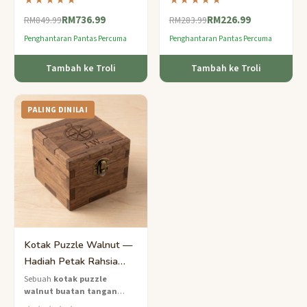
★★★★★
★★★★★
tahap pakar yang mewah
tersembunyi — selesaikan
RM736.99
RM226.99
dengan butiran papan catur
urutan untuk mendedahkan
RM849.99
RM283.99
yang disemat.
rahsia di dalamnya.
Penghantaran Pantas Percuma
Penghantaran Pantas Percuma
Tambah ke Troli
Tambah ke Troli
PALING DINILAI
Kotak Puzzle Walnut —
Hadiah Petak Rahsia
Sederhana untuk Lelaki
Sebuah
kotak puzzle
walnut buatan tangan
dengan panel gelongsor dan