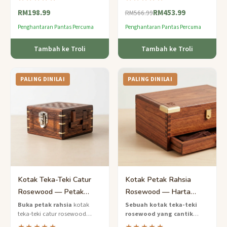
teka-teki Jepun yang mesra
dinilai pakar ini — gabungan
RM198.99
RM453.99
pemula dengan seni floral
kejuruteraan teka-teki Jepun
RM566.99
yang halus.
dan kraf buluh lestari.
Penghantaran Pantas Percuma
Penghantaran Pantas Percuma
Tambah ke Troli
Tambah ke Troli
PALING DINILAI
PALING DINILAI
Kotak Teka-Teki Catur
Kotak Petak Rahsia
Rosewood — Petak
Rosewood — Harta
Rahsia Buatan Tangan
Tersembunyi Sukar untuk
Buka petak rahsia
kotak
Sebuah kotak teka-teki
teka-teki catur rosewood
rosewood yang cantik
Pakar
Wanita
buatan tangan ini — teka-teki
dengan kompartmen