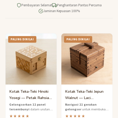
Pembayaran Selamat
Penghantaran Pantas Percuma
Jaminan Kepuasan 100%
PALING DINILAI
PALING DINILAI
Kotak Teka-Teki Hinoki
Kotak Teka-Teki Jepun
Yosegi — Petak Rahsia
Walnut — Laci
12 Langkah Tahap
Tersembunyi 21 Langkah
Gelongsorkan 12 panel
Navigasi 21 gerakan
tersembunyi
dalam urutan
gelongsor
untuk membuka
Sederhana
Tahap Sukar
yang betul untuk
laci tersembunyi dalam kotak
★★★★★
★★★★★