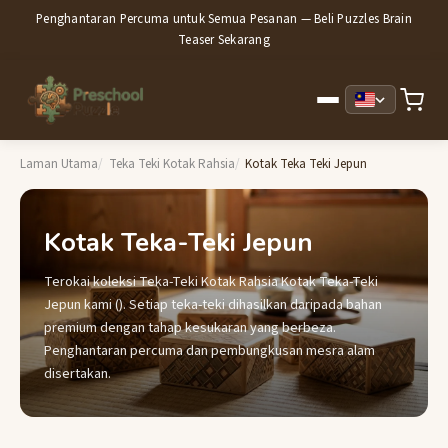
Penghantaran Percuma untuk Semua Pesanan — Beli Puzzles Brain
Teaser Sekarang
Laman Utama
Teka Teki Kotak Rahsia
Kotak Teka Teki Jepun
Kotak Teka-Teki Jepun
Terokai koleksi Teka-Teki Kotak Rahsia Kotak Teka-Teki
Jepun kami (). Setiap teka-teki dihasilkan daripada bahan
premium dengan tahap kesukaran yang berbeza.
Penghantaran percuma dan pembungkusan mesra alam
disertakan.