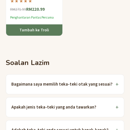
★★★★★
ruang tersembunyi — hadiah
RM220.99
teaser otak yang sempurna
RM271.99
untuknya.
Penghantaran Pantas Percuma
Tambah ke Troli
Soalan Lazim
Bagaimana saya memilih teka-teki otak yang sesuai?
Apakah jenis teka-teki yang anda tawarkan?