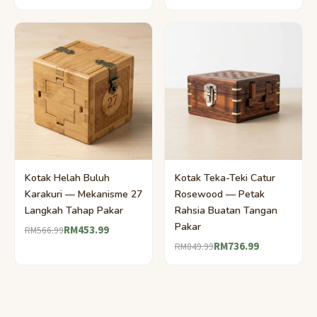
Kotak Helah Buluh
Kotak Teka-Teki Catur
Karakuri — Mekanisme 27
Rosewood — Petak
Langkah Tahap Pakar
Rahsia Buatan Tangan
Pakar
RM453.99
RM566.99
RM736.99
RM849.99