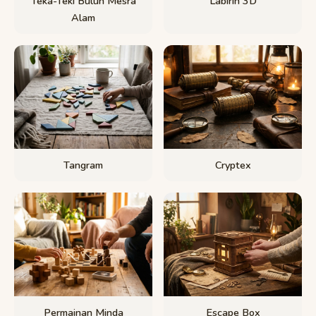
Teka-Teki Buluh Mesra
Labirin 3D
Alam
Tangram
Cryptex
Permainan Minda
Escape Box