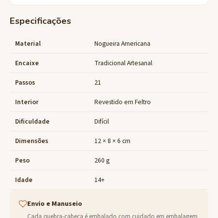
Especificações
Material
Nogueira Americana
Encaixe
Tradicional Artesanal
Passos
21
Interior
Revestido em Feltro
Dificuldade
Difícil
Dimensões
12 × 8 × 6 cm
Peso
260 g
Idade
14+
Envio e Manuseio
Cada quebra-cabeça é embalado com cuidado em embalagem