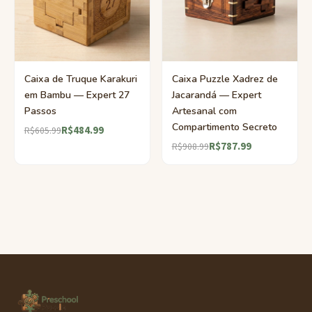
Caixa de Truque Karakuri
Caixa Puzzle Xadrez de
em Bambu — Expert 27
Jacarandá — Expert
Passos
Artesanal com
Compartimento Secreto
R$484.99
R$605.99
R$787.99
R$908.99