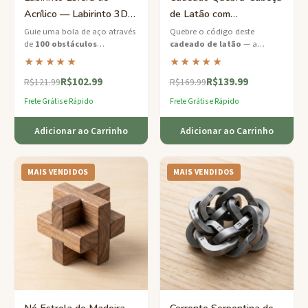
Acrílico — Labirinto 3D
de Latão com
com 100 Obstáculos
Combinação — Desafio
Guie uma bola de aço através
Quebre o código deste
de
100 obstáculos
cadeado de latão
— a
de Fechadura Média
tortuosos
dentro desta esfera
combinação está escondida à
★★★★★
★★★★★
labiríntica 3D transparente.
vista se você souber onde
R$102.99
R$139.99
procurar.
R$121.99
R$169.99
Frete Grátis e Rápido
Frete Grátis e Rápido
Adicionar ao Carrinho
Adicionar ao Carrinho
MAIS VENDIDOS
MAIS VENDIDOS
Nó Estrela de Madeira
Corrente Serpentina de