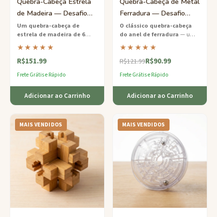
Quebra-Cabeça Estrela
Quebra-Cabeça de Metal
de Madeira — Desafio
Ferradura — Desafio
Burr 6 Peças Nível Médio
Clássico Fácil de
Um quebra-cabeça de
O clássico quebra-cabeça
estrela de madeira de 6
do anel de ferradura
— um
Desencaixar
peças mais vendido
que
sucesso atemporal e um dos
★★★★★
★★★★★
testa seu raciocínio espacial
nossos quebra-cabeças mais
R$151.99
R$90.99
com peças de madeira dura
vendidos de todos os tempos.
R$121.99
interligadas de forma linda.
Frete Grátis e Rápido
Frete Grátis e Rápido
Adicionar ao Carrinho
Adicionar ao Carrinho
MAIS VENDIDOS
MAIS VENDIDOS