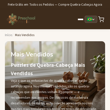
Frete Grátis em Todos os Pedidos — Compre Quebra-Cabeças Agora
Início
Mais Vendidos
Mais Vendidos
Puzzles de Quebra-Cabeça Mais
Vendidos
Veja o que os entusiastas de quebra-cabeças estão
amando agora. Nossos mais vendidos são os quebra-
cabeças que os clientes voltam a comprar — e
recomendam aos amigos. De clássicos de madeira a
desafiadores de metal, esta coleção apresenta nossos
puzzles mais populares em todos os níveis de dificuldade.