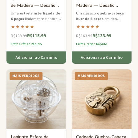
de Madeira — Desafio
Madeira — Desafio
Médio 6 Peças
Médio de 6 Peças
Uma
estrela interligada de
Um clássico
quebra-cabeça
6 peças
lindamente elaborada
burr de 6 peças
em rico
Entalhadas
que testa seu raciocínio
madeira de nogueira — o
★★★★★
★★★★★
espacial e paciência.
quebra-cabeça médio por
R$115.99
R$133.99
excelência.
R$139.99
R$163.99
Frete Grátis e Rápido
Frete Grátis e Rápido
Adicionar ao Carrinho
Adicionar ao Carrinho
MAIS VENDIDOS
MAIS VENDIDOS
Labirinto Esfera de
Cadeado Quebra-Cabeça