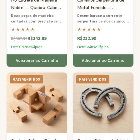
Nobre — Quebra-Cabeça
Metal Fundido —
Difícil de 12 Peças
Quebra-Cabeça Difícil de
Doze peças de madeira
Desembarace a corrente
cortadas com precisão
se
serpentina
de elos de zinco
Movimento Sequencial
entrelaçam em uma
fundido interligados — um
★★★★★
★★★★★
impressionante forma de
quebra-cabeça metálico
R$242.99
R$212.99
estrela — desmonte se tiver
satisfatório que exige
R$302.99
coragem e enfrente o
paciência e precisão.
Frete Grátis e Rápido
Frete Grátis e Rápido
verdadeiro desafio de
remontar.
Adicionar ao Carrinho
Adicionar ao Carrinho
MAIS VENDIDOS
MAIS VENDIDOS