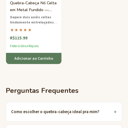
Quebra-Cabeça Nó Celta
em Metal Fundido —
Desafio de Anéis Médio
Separe dois anéis celtas
lindamente entrelaçados
—
um quebra-cabeça de metal
★★★★★
de dificuldade média feito de
R$115.99
liga de zinco sólida.
Frete Grátis e Rápido
Adicionar ao Carrinho
Perguntas Frequentes
Como escolher o quebra-cabeça ideal pra mim?