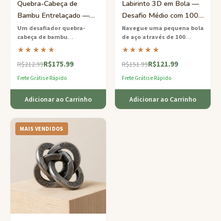
Quebra-Cabeça de
Labirinto 3D em Bola —
Bambu Entrelaçado —
Desafio Médio com 100
Difícil 12 Peças Eco
Barreiras
Um desafiador quebra-
Navegue uma pequena bola
cabeça de bambu
de aço através de 100
Brain Teaser
interligado de 12 peças
—
barreiras
dentro desta esfera
★★★★★
★★★★★
feito de forma sustentável e
labiríntica 3D transparente —
R$175.99
R$121.99
infinitamente jogável.
nosso best-seller mais viciante.
R$212.99
R$151.99
Frete Grátis e Rápido
Frete Grátis e Rápido
Adicionar ao Carrinho
Adicionar ao Carrinho
MAIS VENDIDOS