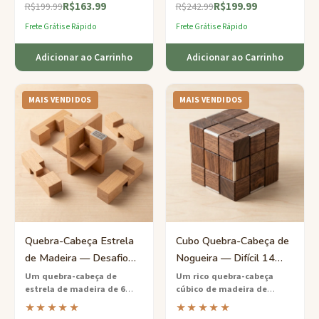
R$163.99
R$199.99
uma obra-prima geométrica
ordem correta usando lógica
R$199.99
R$242.99
que exige paciência e
e equilíbrio.
Frete Grátis e Rápido
Frete Grátis e Rápido
habilidade.
Adicionar ao Carrinho
Adicionar ao Carrinho
MAIS VENDIDOS
MAIS VENDIDOS
Quebra-Cabeça Estrela
Cubo Quebra-Cabeça de
de Madeira — Desafio
Nogueira — Difícil 14
Burr 6 Peças Nível Médio
Peças Entrelaçadas
Um quebra-cabeça de
Um rico quebra-cabeça
estrela de madeira de 6
cúbico de madeira de
peças mais vendido
que
nogueira
com 14 peças
★★★★★
★★★★★
testa seu raciocínio espacial
interligadas cortadas com