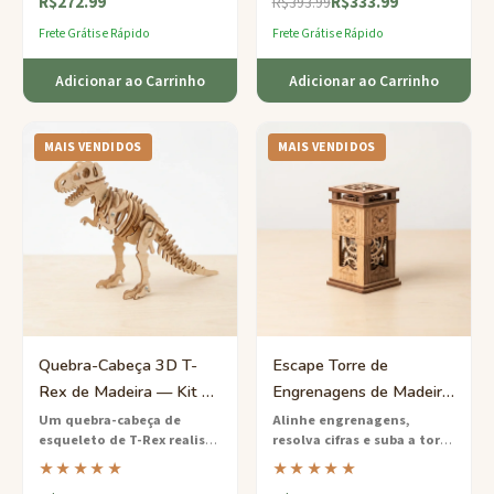
R$272.99
R$333.99
funcional da Terra giratório
construtores pacientes com
R$393.99
em um suporte de madeira.
uma impressionante peça de
Frete Grátis e Rápido
Frete Grátis e Rápido
exibição arquitetônica.
Adicionar ao Carrinho
Adicionar ao Carrinho
MAIS VENDIDOS
MAIS VENDIDOS
Quebra-Cabeça 3D T-
Escape Torre de
Rex de Madeira — Kit de
Engrenagens de Madeira
Montagem Esqueleto de
— Desafio Médio com
Um quebra-cabeça de
Alinhe engrenagens,
esqueleto de T-Rex realista
resolva cifras e suba a torre
Dinossauro
Mecanismo de
cortado a laser de
— um jogo de escape em
★★★★★
★★★★★
Engrenagens
compensado sustentável que
madeira inspirado no