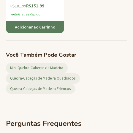
quebra-cabeça de dificuldade
R$151.99
média com apelo atemporal.
R$181.99
Frete Grátis e Rápido
Adicionar ao Carrinho
Você Também Pode Gostar
Mini Quebra-Cabeças de Madeira
Quebra-Cabeças de Madeira Quadrados
Quebra-Cabeças de Madeira Esféricos
Perguntas Frequentes