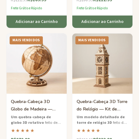
para descobrir.
transforma em decoração
Frete Grátis e Rápido
Frete Grátis e Rápido
para casa após montado.
Adicionar ao Carrinho
Adicionar ao Carrinho
MAIS VENDIDOS
MAIS VENDIDOS
Quebra-Cabeça 3D
Quebra-Cabeça 3D Torre
Globo de Madeira —
do Relógio — Kit de
Modelo Giratório da
Maquete Arquitetônica
Um quebra-cabeça de
Um modelo detalhado de
globo 3D rotativo
feito de
torre de relógio 3D
feito de
Terra em Maple
bordo sustentável que se
madeira de balsa eco-
★★★★★
★★★★★
monta em um modelo
certificada que recompensa