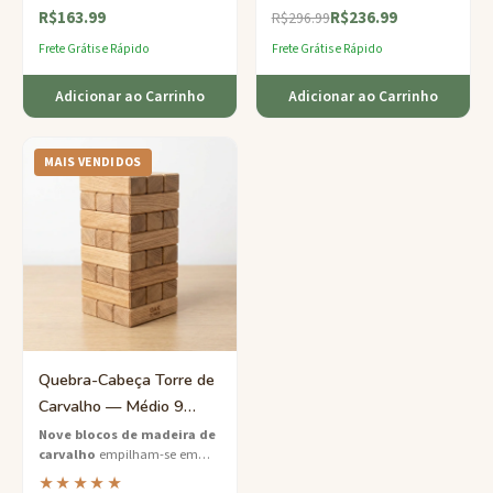
R$163.99
R$236.99
burr de dificuldade média com
para as mentes mais ousadas.
R$296.99
um lindo grão.
Frete Grátis e Rápido
Frete Grátis e Rápido
Adicionar ao Carrinho
Adicionar ao Carrinho
MAIS VENDIDOS
Quebra-Cabeça Torre de
Carvalho — Médio 9
Peças Empilhável
Nove blocos de madeira de
carvalho
empilham-se em
Desafio Mental
uma torre autônoma — um
★★★★★