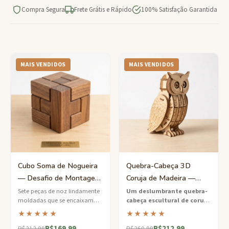
Compra Segura
Frete Grátis e Rápido
100% Satisfação Garantida
MAIS VENDIDOS
MAIS VENDIDOS
Cubo Soma de Nogueira
Quebra-Cabeça 3D
— Desafio de Montagem
Coruja de Madeira —
3D com 7 Peças
Escultura Ecológica para
Sete peças de noz lindamente
Um deslumbrante quebra-
moldadas que se encaixam
cabeça escultural de coruja
Montar
para formar um cubo perfeito
3D
cortado a laser de
★★★★★
★★★★★
— além de mais de 200
compensado de bétula de
R$169.99
R$212.99
configurações alternativas
origem sustentável que se
R$212.99
R$260.99