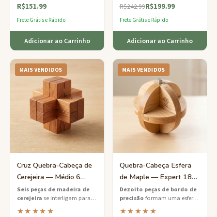
R$151.99
R$199.99
com peças de madeira dura
precisão — um desafio
R$242.99
interligadas de forma linda.
satisfatório para amantes
Frete Grátis e Rápido
Frete Grátis e Rápido
sérios de quebra-cabeças.
Adicionar ao Carrinho
Adicionar ao Carrinho
MAIS VENDIDOS
MAIS VENDIDOS
Cruz Quebra-Cabeça de
Quebra-Cabeça Esfera
Cerejeira — Médio 6
de Maple — Expert 18
Peças Burr Brain Teaser
Peças Globo Desafio
Seis peças de madeira de
Dezoito peças de bordo de
cerejeira
se interligam para
precisão
formam uma esfera
Mental
formar uma deslumbrante
perfeita — um quebra-cabeça
★★★★★
★★★★★
cruz 3D — um quebra-cabeça
de madeira de nível expert