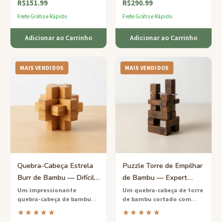
R$151.99
R$290.99
fica em pé por conta própria
steampunk com componentes
uma vez montado — uma
mecânicos reais.
Frete Grátis e Rápido
Frete Grátis e Rápido
peça de exibição
impressionante para qualquer
Adicionar ao Carrinho
Adicionar ao Carrinho
ambiente.
MAIS VENDIDOS
MAIS VENDIDOS
Quebra-Cabeça Estrela
Puzzle Torre de Empilhar
Burr de Bambu — Difícil
de Bambu — Expert
Desafio Geométrico
Desafio de Equilíbrio
Um impressionante
Um quebra-cabeça de torre
quebra-cabeça de bambu
de bambu cortado com
em forma de estrela
— doze
precisão
com 15 discos
★★★★★
★★★★★
peças interligadas formam
graduados — empilhe-os na