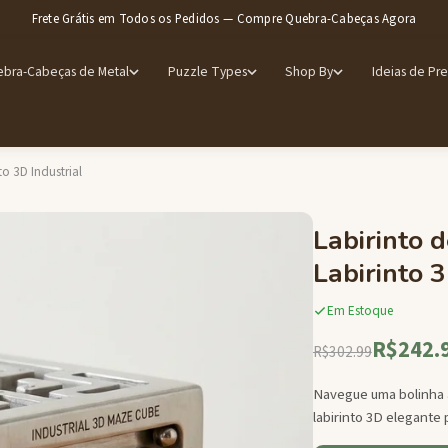
Frete Grátis em Todos os Pedidos — Compre Quebra-Cabeças Agora
bra-Cabeças de Metal
Puzzle Types
Shop By
Ideias de Pr
o 3D Industrial
Labirinto 
Labirinto 3
Em Estoque
R$242.
R$302.99
Navegue uma bolinha 
labirinto 3D elegante