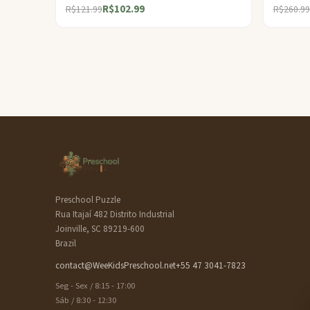
R$102.99
R$121.99
R$260.99
Preschool Puzzle
Rua Itajaí 482 Distrito Industrial
Joinville, SC 89219-600
Brazil
contact@WeeKidsPreschool.net
+55 47 3041-7823
Seg - Sex / 8:15 - 17:00
Sáb / 8:30 - 12:30