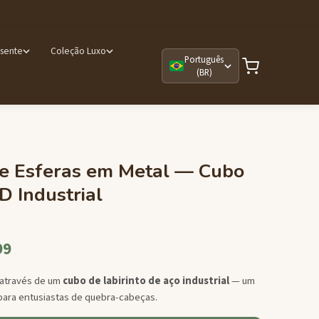
esente
Coleção Luxo
Português
(BR)
de Esferas em Metal — Cubo
D Industrial
99
através de um
cubo de labirinto de aço industrial
— um
 para entusiastas de quebra-cabeças.