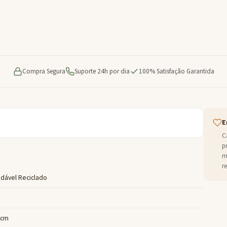
Compra Segura
Suporte 24h por dia
100% Satisfação Garantida
E
C
p
m
r
idável Reciclado
6 cm