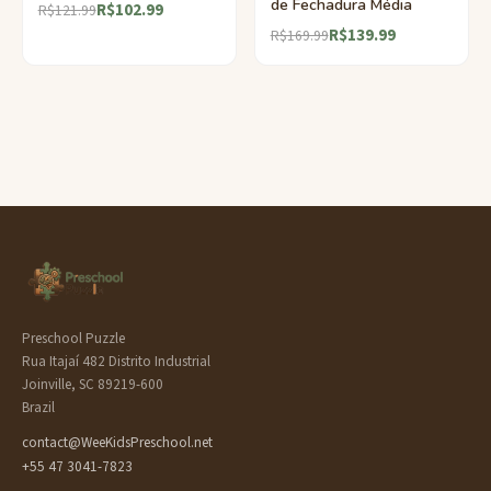
de Fechadura Média
R$102.99
R$121.99
R$139.99
R$169.99
Preschool Puzzle
Rua Itajaí 482 Distrito Industrial
Joinville, SC 89219-600
Brazil
contact@WeeKidsPreschool.net
+55 47 3041-7823