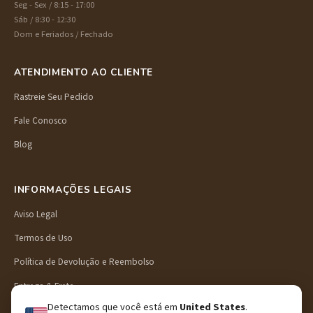
Seg - Sex / 8:15 - 17:00
Sáb / 8:30 - 12:30
Dom e Feriados / Fechado
ATENDIMENTO AO CLIENTE
Rastreie Seu Pedido
Fale Conosco
Blog
INFORMAÇÕES LEGAIS
Aviso Legal
Termos de Uso
Política de Devolução e Reembolso
Entrega & Frete
Detectamos que você está em
United States
.
Política de Privacidade