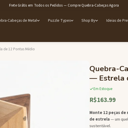
Frete Grátis em Todos os Pedidos — Compre Quebra-Cabeças Agora
bra-Cabeças de Metal
Puzzle Types
Shop By
Ideias de Pr
la de 12 Pontas Médio
Quebra-Ca
— Estrela 
Em Estoque
R$163.99
Monte 12 peças de 
de estrela
— um queb
sustentável.