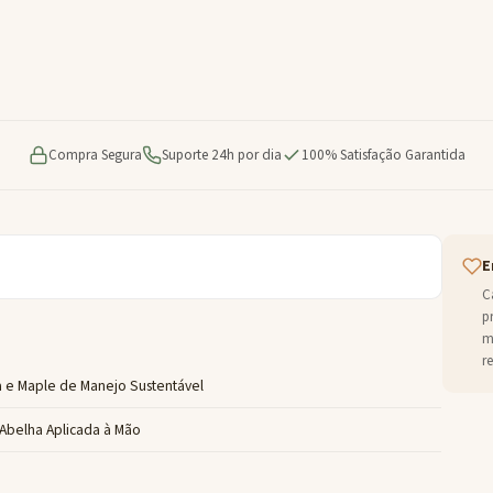
Compra Segura
Suporte 24h por dia
100% Satisfação Garantida
E
C
p
m
r
 e Maple de Manejo Sustentável
Abelha Aplicada à Mão