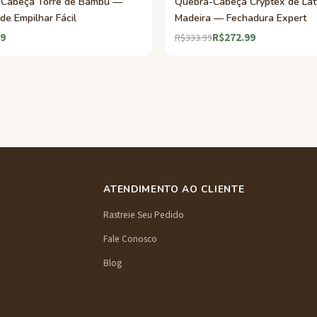
Cabeça Torre de Bambu —
Quebra-Cabeça Cryptex de Lat
de Empilhar Fácil
Madeira — Fechadura Expert
9
R$272.99
R$333.99
ATENDIMENTO AO CLIENTE
Rastreie Seu Pedido
Fale Conosco
Blog