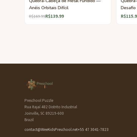
Quebra-Cabeça de Metal Fundido —
Quebra-
Anéis Orbitais Difícil
Desafio 
R$139.99
R$115.9
R$169.99
Preschool Puzzle
Rua Itajaí 482 Distrito Industrial
Joinville, SC 89219-600
Brazil
contact@WeeKidsPreschool.net
+55 47 3041-7823