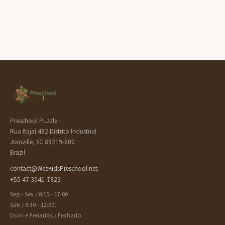
Preschool Puzzle
Rua Itajaí 482 Distrito Industrial
Joinville, SC 89219-600
Brazil
contact@WeeKidsPreschool.net
+55 47 3041-7823
Seg - Sex / 8:15 - 17:00
Sáb / 8:30 - 12:30
Dom e Feriados / Fechado