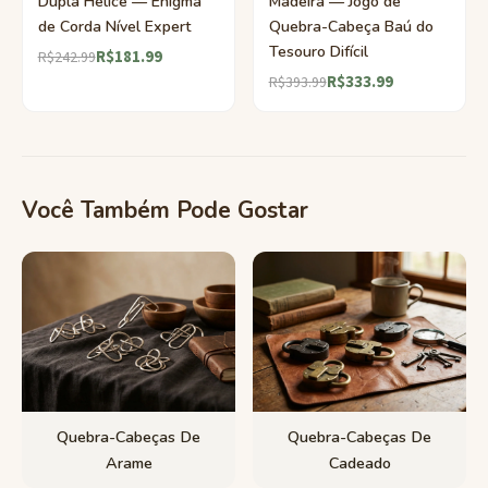
Dupla Hélice — Enigma
Madeira — Jogo de
de Corda Nível Expert
Quebra-Cabeça Baú do
Tesouro Difícil
R$181.99
R$242.99
R$333.99
R$393.99
Você Também Pode Gostar
Quebra-Cabeças De
Quebra-Cabeças De
Arame
Cadeado