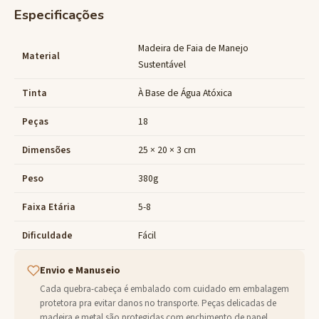
Especificações
Madeira de Faia de Manejo
Material
Sustentável
Tinta
À Base de Água Atóxica
Peças
18
Dimensões
25 × 20 × 3 cm
Peso
380g
Faixa Etária
5-8
Dificuldade
Fácil
Envio e Manuseio
Cada quebra-cabeça é embalado com cuidado em embalagem
protetora pra evitar danos no transporte. Peças delicadas de
madeira e metal são protegidas com enchimento de papel