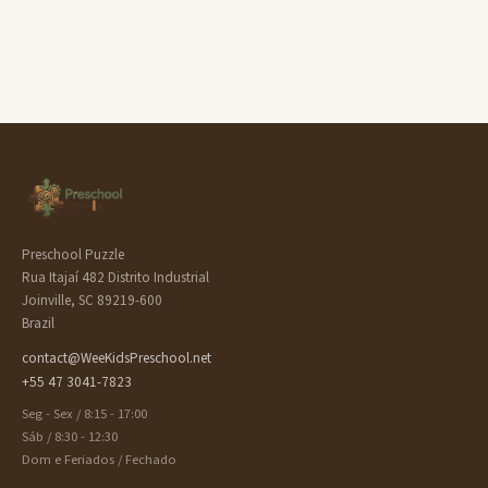
Preschool Puzzle
Rua Itajaí 482 Distrito Industrial
Joinville, SC 89219-600
Brazil
contact@WeeKidsPreschool.net
+55 47 3041-7823
Seg - Sex / 8:15 - 17:00
Sáb / 8:30 - 12:30
Dom e Feriados / Fechado