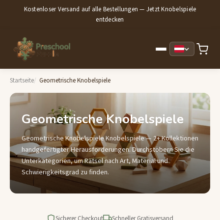
Kostenloser Versand auf alle Bestellungen — Jetzt Knobelspiele
entdecken
Startseite
Geometrische Knobelspiele
Geometrische Knobelspiele
Geometrische Knobelspiele Knobelspiele — 2+ Kollektionen
handgefertigter Herausforderungen. Durchstöbern Sie die
Unterkategorien, um Rätsel nach Art, Material und
Schwierigkeitsgrad zu finden.
Sicherer Checkout
Schneller Gratisversand