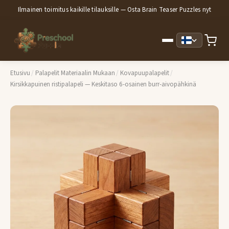
Ilmainen toimitus kaikille tilauksille — Osta Brain Teaser Puzzles nyt
Etusivu
/
Palapelit Materiaalin Mukaan
/
Kovapuupalapelit
/
Kirsikkapuinen ristipalapeli — Keskitaso 6-osainen burr-aivopähkinä