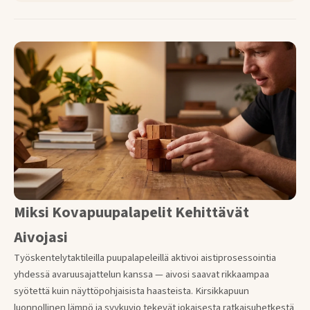
Miksi Kovapuupalapelit Kehittävät
Aivojasi
Työskentelytaktileilla puupalapeleillä aktivoi aistiprosessointia
yhdessä avaruusajattelun kanssa — aivosi saavat rikkaampaa
syötettä kuin näyttöpohjaisista haasteista. Kirsikkapuun
luonnollinen lämpö ja syykuvio tekevät jokaisesta ratkaisuhetkestä