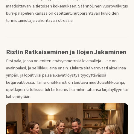
maadoittavan ja tietoisen kokemuksen. Säännöllinen vuorovaikutus
burr-palapelien kanssa on osoittautunut parantavan kuvioiden
tunnistamista ja vähentävän stressiä.
Ristin Ratkaiseminen ja Ilojen Jakaminen
Etsi pala, jossa on eniten epäsymmetrisiä lovimalleja — se on
avainpalasi, ja se liikkuu aina ensin. Liukuta sitä varovasti akselinsa
ympäri, ja loput viisi palaa alkavat löystyä tyydyttävässä
ketjureaktiossa. Tämä kirsikkaristi on loistava muuttolaatikkolahja,
opettajien kiitollisuustuli tai kaunis lisä mihin tahansa kirjahyllyyn tai
kahvipöytään.