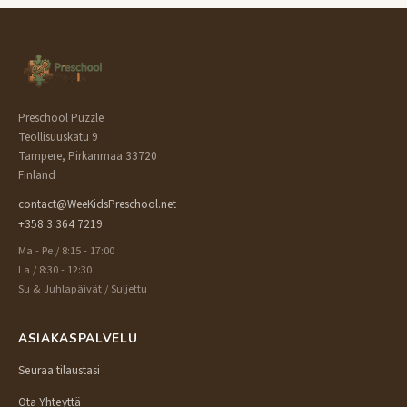
Preschool Puzzle
Teollisuuskatu 9
Tampere, Pirkanmaa 33720
Finland
contact@WeeKidsPreschool.net
+358 3 364 7219
Ma - Pe / 8:15 - 17:00
La / 8:30 - 12:30
Su & Juhlapäivät / Suljettu
ASIAKASPALVELU
Seuraa tilaustasi
Ota Yhteyttä