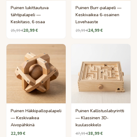
Puinen lukittautuva
Puinen Burr-palapeli —
tähtipalapeli —
Keskivaikea 6-osainen
Keskitaso, 6 osaa
Lovehaaste
20,99 €
24,99 €
25,99 €
29,99 €
Puinen Häkkipallopalapeli
Puinen Kallistuslabyrintti
— Keskivaikea
— Klassinen 3D-
Aivopähkinä
kuulasokkelo
22,99 €
38,99 €
47,99 €