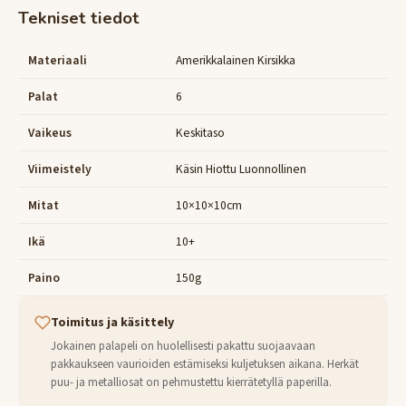
Tekniset tiedot
Materiaali
Amerikkalainen Kirsikka
Palat
6
Vaikeus
Keskitaso
Viimeistely
Käsin Hiottu Luonnollinen
Mitat
10×10×10cm
Ikä
10+
Paino
150g
Toimitus ja käsittely
Jokainen palapeli on huolellisesti pakattu suojaavaan
pakkaukseen vaurioiden estämiseksi kuljetuksen aikana. Herkät
puu- ja metalliosat on pehmustettu kierrätetyllä paperilla.