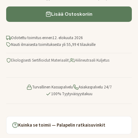
Lisää Ostoskoriin
Odotettu toimitus ennen
12. elokuuta 2026
Nauti ilmaisesta toimituksesta yli 55,99 € tilauksille
Ekologisesti Sertifioidut Materiaalit
|
Hiilineutraali Kuljetus
Turvallinen Kassapalvelu
Asiakaspalvelu 24/7
100% Tyytyväisyystakuu
Kuinka se toimii — Palapelin ratkaisuvinkit