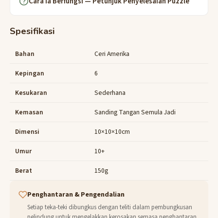
Cara Ia Berfungsi — Petunjuk Penyelesaian Puzzle
Spesifikasi
Bahan
Ceri Amerika
Kepingan
6
Kesukaran
Sederhana
Kemasan
Sanding Tangan Semula Jadi
Dimensi
10×10×10cm
Umur
10+
Berat
150g
Penghantaran & Pengendalian
Setiap teka-teki dibungkus dengan teliti dalam pembungkusan
pelindung untuk mengelakkan kerosakan semasa penghantaran.