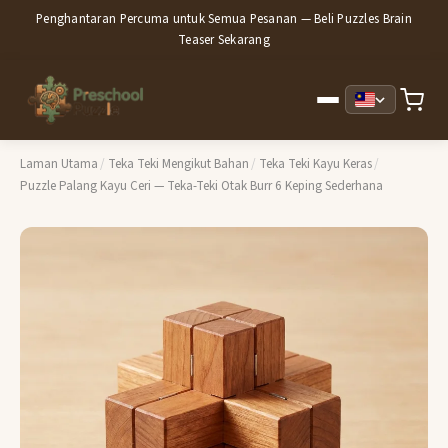
Penghantaran Percuma untuk Semua Pesanan — Beli Puzzles Brain
Teaser Sekarang
Laman Utama
/
Teka Teki Mengikut Bahan
/
Teka Teki Kayu Keras
/
Puzzle Palang Kayu Ceri — Teka-Teki Otak Burr 6 Keping Sederhana