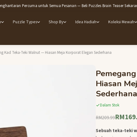
enghantaran Percuma untuk Semua Pesanan — Beli Puzzles Brain Teaser Sekara
m
Puzzle Types
Shop By
Idea Hadiah
Koleksi Mewah
g Kad Teka-Teki Walnut — Hiasan Meja Korporat Elegan Sederhana
Pemegang 
Hiasan Mej
Sederhan
Dalam Stok
RM169
RM209.99
Sebuah teka-teki w