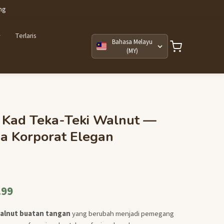
ng
Terlaris
Bahasa Melayu
(MY)
Kad Teka-Teki Walnut —
a Korporat Elegan
a
.99
alnut buatan tangan
yang berubah menjadi pemegang