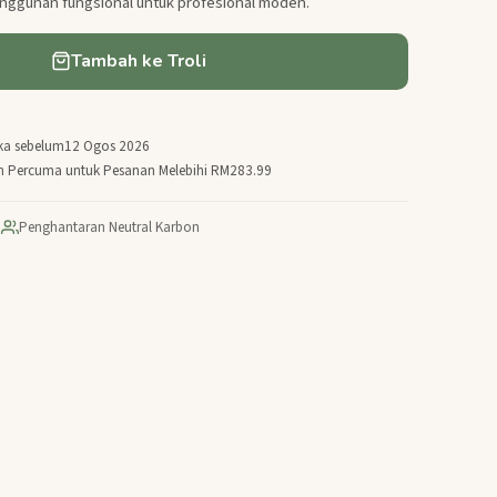
nggunan fungsional untuk profesional moden.
Tambah ke Troli
ka sebelum
12 Ogos 2026
n Percuma untuk Pesanan Melebihi RM283.99
|
Penghantaran Neutral Karbon