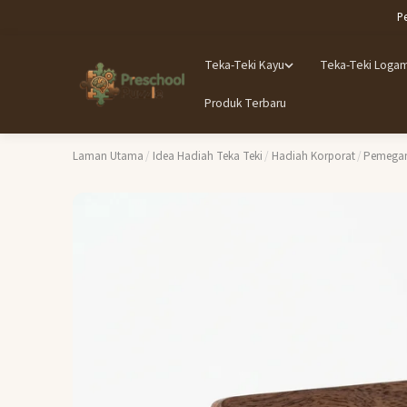
P
Teka-Teki Kayu
Teka-Teki Loga
Produk Terbaru
Laman Utama
/
Idea Hadiah Teka Teki
/
Hadiah Korporat
/
Pemegan