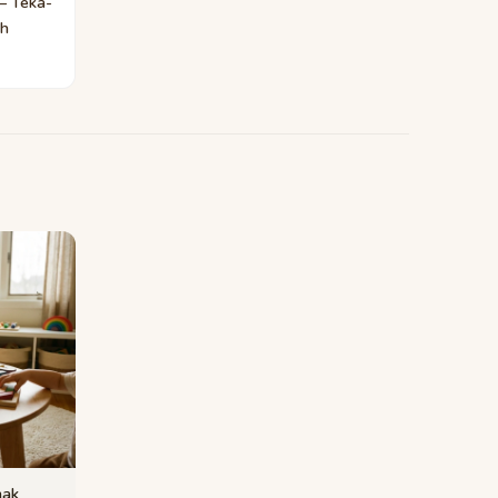
— Teka-
ah
nak