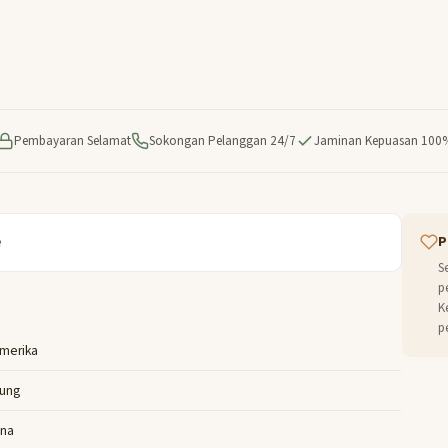
Pembayaran Selamat
Sokongan Pelanggan 24/7
Jaminan Kepuasan 100
e
P
S
p
K
p
Amerika
Tung
na