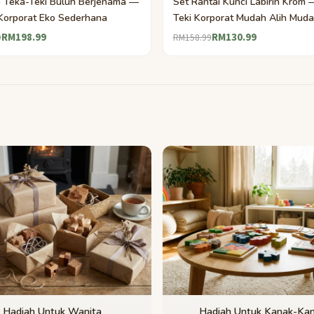
b Teka-Teki Buluh Berjenama —
Set Rantai Kunci Labirin Krom 
Korporat Eko Sederhana
Teki Korporat Mudah Alih Mud
RM198.99
RM130.99
9
RM158.99
Hadiah Untuk Wanita
Hadiah Untuk Kanak-Ka