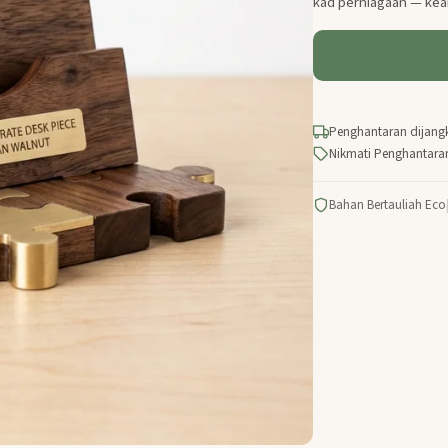
kad perniagaan — kea
Penghantaran dijang
Nikmati Penghantara
Bahan Bertauliah Eco