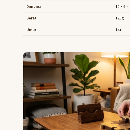
Dimensi
10 × 6 ×
Berat
120g
Umur
14+