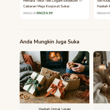
Menara Teka-Teki Logam Eksekutif —
Set Kiu
Cabaran Meja Korporat Sukar
Hadiah 
RM254.99
RM311.99
RM243.9
Anda Mungkin Juga Suka
Hadiah Untuk Lelaki