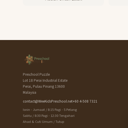
Preschool Puzzle
Lot 18 Perai Industrial Estate
Perai, Pulau Pinang 13600
Malaysia
contact@WeeKidsPreschool.net
+60 4-508 7321
Isnin - Jumaat / 8:15 Pagi - 5 Petang
Sabtu / 8:30 Pagi - 12:30 Tengahari
Ahad & Cuti Umum / Tutup