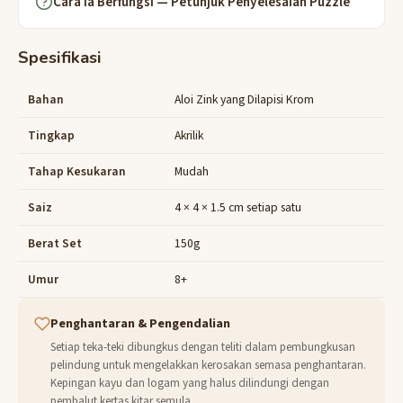
Cara Ia Berfungsi — Petunjuk Penyelesaian Puzzle
Spesifikasi
Bahan
Aloi Zink yang Dilapisi Krom
Tingkap
Akrilik
Tahap Kesukaran
Mudah
Saiz
4 × 4 × 1.5 cm setiap satu
Berat Set
150g
Umur
8+
Penghantaran & Pengendalian
Setiap teka-teki dibungkus dengan teliti dalam pembungkusan
pelindung untuk mengelakkan kerosakan semasa penghantaran.
Kepingan kayu dan logam yang halus dilindungi dengan
pembalut kertas kitar semula.