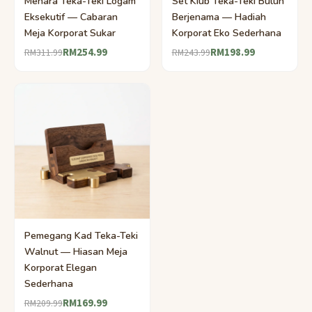
Menara Teka-Teki Logam
Set Kiub Teka-Teki Buluh
Eksekutif — Cabaran
Berjenama — Hadiah
Meja Korporat Sukar
Korporat Eko Sederhana
RM254.99
RM198.99
RM311.99
RM243.99
Pemegang Kad Teka-Teki
Walnut — Hiasan Meja
Korporat Elegan
Sederhana
RM169.99
RM209.99