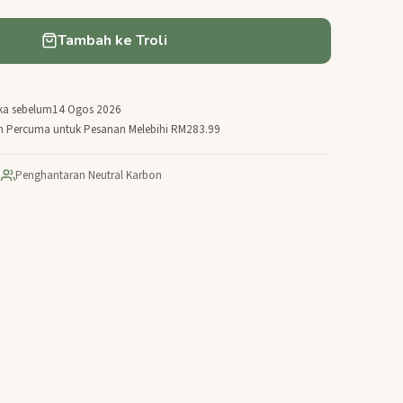
Tambah ke Troli
ka sebelum
14 Ogos 2026
n Percuma untuk Pesanan Melebihi RM283.99
|
Penghantaran Neutral Karbon