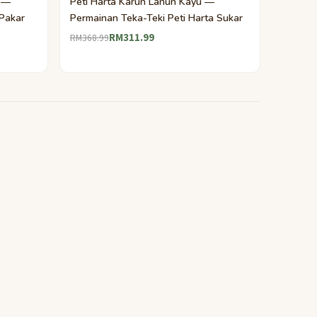
a —
Peti Harta Karun Lanun Kayu —
 Pakar
Permainan Teka-Teki Peti Harta Sukar
RM311.99
RM368.99