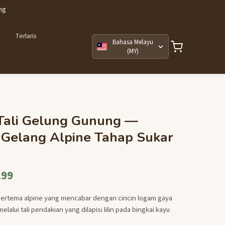
ng
Terlaris
Bahasa Melayu
(MY)
 Tali Gelung Gunung —
 Gelang Alpine Tahap Sukar
.99
 bertema alpine yang mencabar dengan cincin logam gaya
melalui tali pendakian yang dilapisi lilin pada bingkai kayu