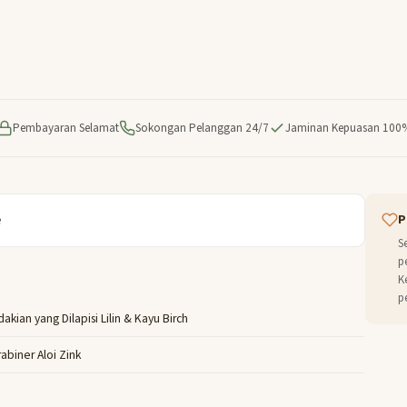
Pembayaran Selamat
Sokongan Pelanggan 24/7
Jaminan Kepuasan 100
e
P
S
p
K
p
akian yang Dilapisi Lilin & Kayu Birch
abiner Aloi Zink