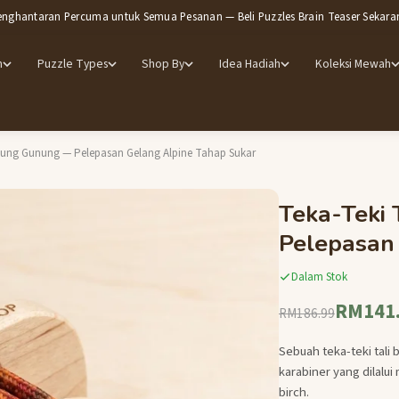
enghantaran Percuma untuk Semua Pesanan — Beli Puzzles Brain Teaser Sekara
m
Puzzle Types
Shop By
Idea Hadiah
Koleksi Mewah
elung Gunung — Pelepasan Gelang Alpine Tahap Sukar
Teka-Teki
Pelepasan
Dalam Stok
RM141
RM186.99
Sebuah teka-teki tali
karabiner yang dilalui 
birch.