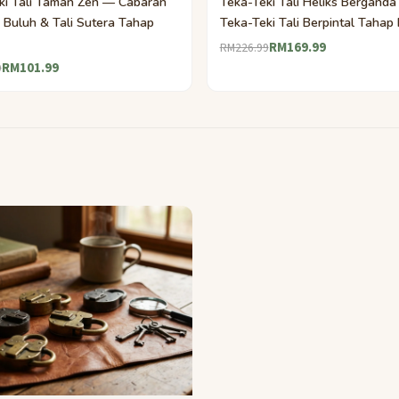
ki Tali Taman Zen — Cabaran
Teka-Teki Tali Heliks Bergand
 Buluh & Tali Sutera Tahap
Teka-Teki Tali Berpintal Tahap
RM169.99
RM226.99
RM101.99
9