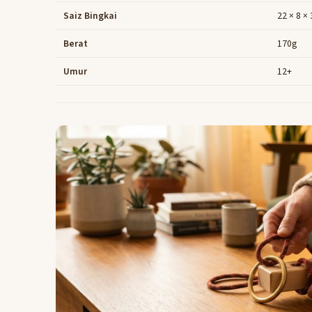
Saiz Bingkai
22 × 8 ×
Berat
170g
Umur
12+