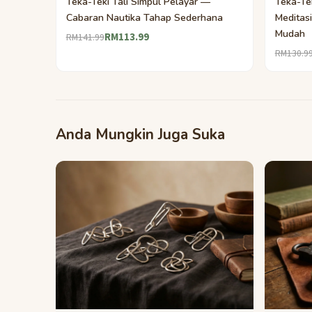
Teka-Teki Tali Simpul Pelayar —
Teka-Te
Cabaran Nautika Tahap Sederhana
Meditasi
Mudah
RM113.99
RM141.99
RM130.9
Anda Mungkin Juga Suka