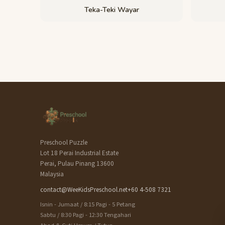
Teka-Teki Wayar
Preschool Puzzle
Lot 18 Perai Industrial Estate
Perai, Pulau Pinang 13600
Malaysia
contact@WeeKidsPreschool.net
+60 4-508 7321
Isnin - Jumaat / 8:15 Pagi - 5 Petang
Sabtu / 8:30 Pagi - 12:30 Tengahari