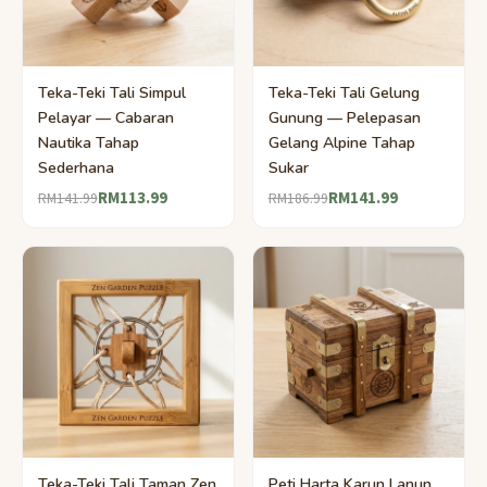
Teka-Teki Tali Simpul
Teka-Teki Tali Gelung
Pelayar — Cabaran
Gunung — Pelepasan
Nautika Tahap
Gelang Alpine Tahap
Sederhana
Sukar
RM113.99
RM141.99
RM141.99
RM186.99
Teka-Teki Tali Taman Zen
Peti Harta Karun Lanun