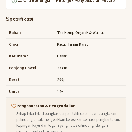
Cara Ia Berfungsi — Petunjuk Penyelesaian Puzzle
Spesifikasi
Bahan
Tali Hemp Organik & Walnut
Cincin
Keluli Tahan Karat
Kesukaran
Pakar
Panjang Dowel
25 cm
Berat
200g
Umur
14+
Penghantaran & Pengendalian
Setiap teka-teki dibungkus dengan teliti dalam pembungkusan
pelindung untuk mengelakkan kerosakan semasa penghantaran.
Kepingan kayu dan logam yang halus dilindungi dengan
pembalut kertas kitar semula.