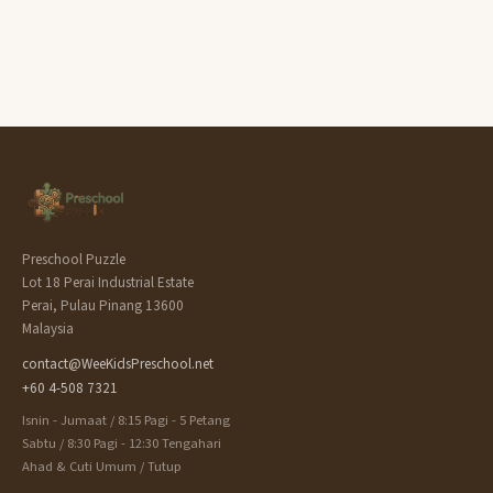
Preschool Puzzle
Lot 18 Perai Industrial Estate
Perai, Pulau Pinang 13600
Malaysia
contact@WeeKidsPreschool.net
+60 4-508 7321
Isnin - Jumaat / 8:15 Pagi - 5 Petang
Sabtu / 8:30 Pagi - 12:30 Tengahari
Ahad & Cuti Umum / Tutup